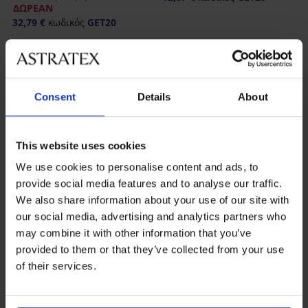
ΔΩΡΕΑΝ
32,79 €
κωδικός
GET20
Consent
Details
About
This website uses cookies
We use cookies to personalise content and ads, to
provide social media features and to analyse our traffic.
We also share information about your use of our site with
our social media, advertising and analytics partners who
may combine it with other information that you’ve
3+1 ΔΩΡΕΑΝ
3+1 ΔΩΡΕΑΝ
provided to them or that they’ve collected from your use
-20 % GET20
-20 % GET20
of their services.
Σλιπ περιόδου για μέτρια
Σλιπ περιόδου για βαριά