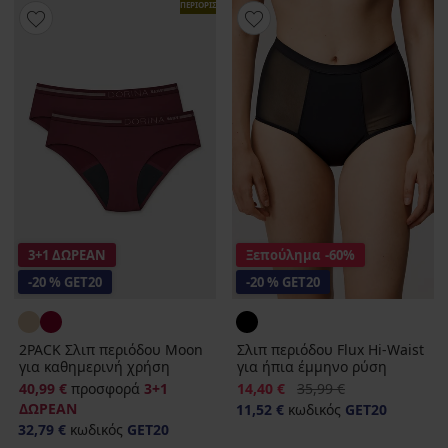
ΠΕΡΙΟΡΙΣΜΕΝΑ
3+1 ΔΩΡΕΑΝ
Ξεπούλημα
-60%
-20 % GET20
-20 % GET20
2PACK Σλιπ περιόδου Moon
Σλιπ περιόδου Flux Hi-Waist
για καθημερινή χρήση
για ήπια έμμηνο ρύση
Έκπτωση
Αρχική τιμή
40,99 €
προσφορά
3+1
14,40 €
35,99 €
ΔΩΡΕΑΝ
11,52 €
κωδικός
GET20
32,79 €
κωδικός
GET20