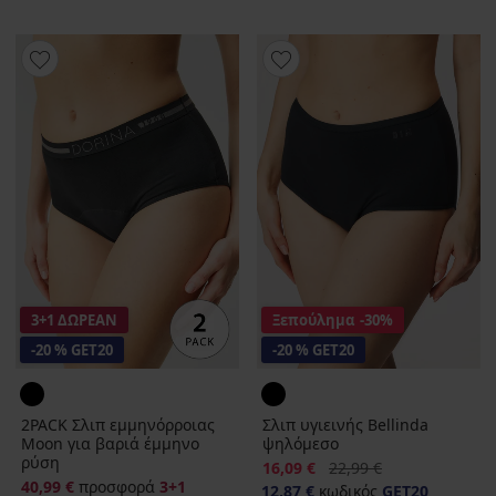
3+1 ΔΩΡΕΑΝ
Ξεπούλημα
-30%
-20 % GET20
-20 % GET20
2PACK Σλιπ εμμηνόρροιας
Σλιπ υγιεινής Bellinda
Moon για βαριά έμμηνο
ψηλόμεσο
ρύση
Έκπτωση
Αρχική τιμή
16,09 €
22,99 €
40,99 €
προσφορά
3+1
12,87 €
κωδικός
GET20