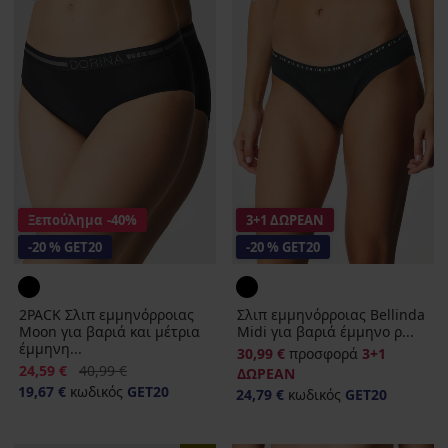
Ξεπούλημα
-40%
3+1 ΔΩΡΕΑΝ
-20 % GET20
-20 % GET20
2PACK Σλιπ εμμηνόρροιας
Σλιπ εμμηνόρροιας Bellinda
Moon για βαριά και μέτρια
Midi για βαριά έμμηνο ρ...
έμμηνη...
30,99 €
προσφορά
3+1
Έκπτωση
Αρχική τιμή
24,59 €
40,99 €
ΔΩΡΕΑΝ
19,67 €
κωδικός
GET20
24,79 €
κωδικός
GET20