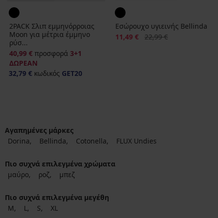
2PACK Σλιπ εμμηνόρροιας
Εσώρουχο υγιεινής Bellinda
Moon για μέτρια έμμηνο
Έκπτωση
Αρχική τιμή
11,49 €
22,99 €
ρύσ...
40,99 €
προσφορά
3+1
ΔΩΡΕΑΝ
32,79 €
κωδικός
GET20
Αγαπημένες μάρκες
Dorina
Bellinda
Cotonella
FLUX Undies
Πιο συχνά επιλεγμένα χρώματα
μαύρο
ροζ
μπεζ
Πιο συχνά επιλεγμένα μεγέθη
M
L
S
XL