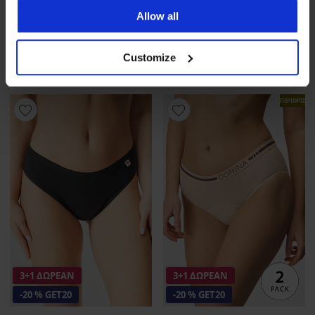
έμμηνο ρύση
έμμηνο ρύση με υψηλή
μέση
Allow all
30,99 €
προσφορά
3+1
30,99 €
προσφορά
3+1
ΔΩΡΕΑΝ
ΔΩΡΕΑΝ
24,79 €
κωδικός
GET20
Customize
24,79 €
κωδικός
GET20
ΠΕΡΙΟΡΙΣΜ
3+1 ΔΩΡΕΑΝ
3+1 ΔΩΡΕΑΝ
-20 % GET20
-20 % GET20