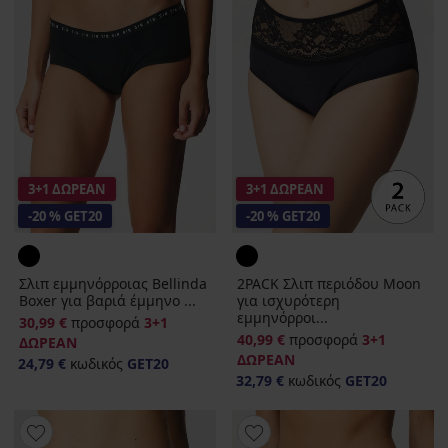
3+1 ΔΩΡΕΑΝ
3+1 ΔΩΡΕΑΝ
-20 % GET20
-20 % GET20
Σλιπ εμμηνόρροιας Bellinda
2PACK Σλιπ περιόδου Moon
Boxer για βαριά έμμηνο ...
για ισχυρότερη
εμμηνόρροι...
30,99 €
προσφορά
3+1
40,99 €
προσφορά
3+1
ΔΩΡΕΑΝ
ΔΩΡΕΑΝ
24,79 €
κωδικός
GET20
32,79 €
κωδικός
GET20