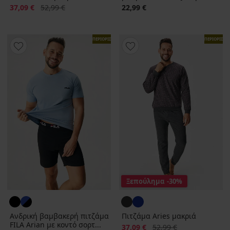
Έκπτωση
Αρχική τιμή
37,09 €
52,99 €
22,99 €
ΠΕΡΙΟΡΙΣΜΕΝΑ
ΠΕΡΙΟΡΙΣΜ
Ξεπούλημα
-30%
Ανδρική βαμβακερή πιτζάμα
Πιτζάμα Aries μακριά
FILA Arian με κοντό σορτ...
Έκπτωση
Αρχική τιμή
37,09 €
52,99 €