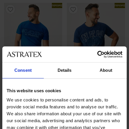
ΠΕΡΙΟΡΙΣΜΕΝΑ
ΠΕΡΙΟΡΙΣΜ
Consent
Details
About
This website uses cookies
We use cookies to personalise content and ads, to
Ανδρική βαμβακερή πιτζάμα
Ανδρική βαμβακερή πιτζάμα
provide social media features and to analyse our traffic.
Andreas με κοντό παντελό...
Kevin με κοντό παντελόνι
We also share information about your use of our site with
32,99 €
32,99 €
our social media, advertising and analytics partners who
may combine it with other information that you’ve
ΠΕΡΙΟΡΙΣΜΕΝΑ
ΠΕΡΙΟΡΙΣΜ