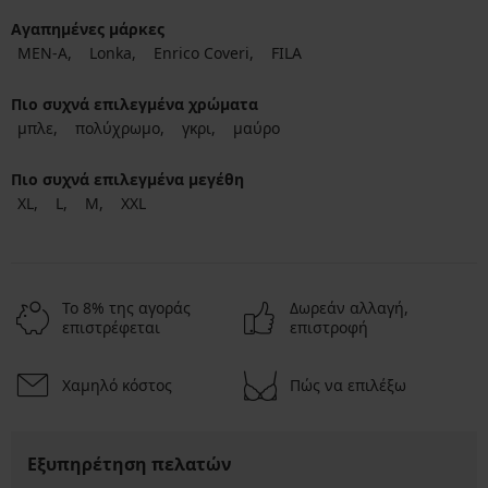
Αγαπημένες μάρκες
MEN-A
Lonka
Enrico Coveri
FILA
Πιο συχνά επιλεγμένα χρώματα
μπλε
πολύχρωμο
γκρι
μαύρο
Πιο συχνά επιλεγμένα μεγέθη
XL
L
M
XXL
Το 8% της αγοράς
Δωρεάν αλλαγή,
επιστρέφεται
επιστροφή
Χαμηλό κόστος
Πώς να επιλέξω
Εξυπηρέτηση πελατών