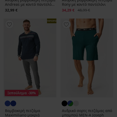
Andreas με κοντό παντελό...
Rony με κοντό παντελόνι
Έκπτωση
Αρχική τιμή
32,99 €
34,29 €
48,99 €
ΠΕΡΙΟΡΙΣΜΕΝΑ
Ξεπούλημα
-30%
Βαμβακερή πιτζάμα
Ανδρικό σορτς πιτζάμας από
Maximiliano μακριά
μπαμπού MEN-A Joseph