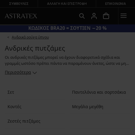
ΣΥΜΒΟΥΛΕΣ
ΑΛΛΑΓΉ ΚΑΙ ΕΠΙΣΤΡΟΦΉ
ΕΠΙΚΟΙΝΩΝΊΑ
ΚΩΔΙΚΟΣ BRA20 = ΣΟΥΤΙΕΝ −20 %
Ανδρικά ρούχα ύπνου
Ανδρικές πυτζάμες
Οι ανδρικές πιτζάμες μπορεί να έχουν διαφορετικά σχέδια και
γραμμές ωστόσο πρέπει πάντα να παραμένουν άνετες, ώστε να μην
σας πιέζουν κατά τη διάρκεια του ύπνου και να μην περιορίζουν
Περισσότερα
την κίνησή σας. Στη συλλογή μας ανάμεσα σε κλασικές πιτζάμες με
κουμπιά και μακριά μανίκια, βαμβακερά σετ ύπνου από μπλουζάκι
με παντελόνι ή σορτς με ελαστική μέση, ακόμη και ανδρικά νυχτικά.
Σετ
Παντελόνια και σορτσάκια
Επιλέγουμε υψηλής ποιότητας φυσικά υλικά για εσάς, όπως
βαμβάκι, βαμβακερό πλεκτό, μοντάλ ή βισκόζη.
Κοντές
Μεγάλα μεγέθη
Ζεστές πιτζάμες