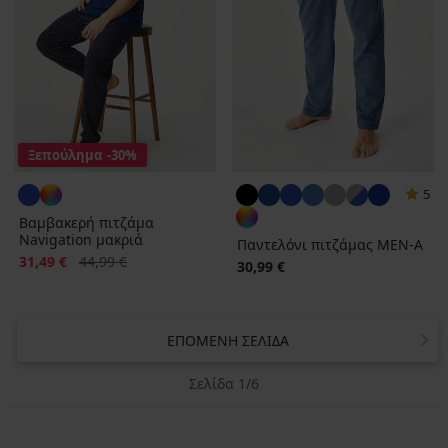
Ξεπούλημα
-30%
5
Βαμβακερή πιτζάμα
Navigation μακριά
Παντελόνι πιτζάμας MEN-A
Έκπτωση
Αρχική τιμή
31,49 €
44,99 €
30,99 €
ΕΠΌΜΕΝΗ ΣΕΛΊΔΑ
Σελίδα 1/6