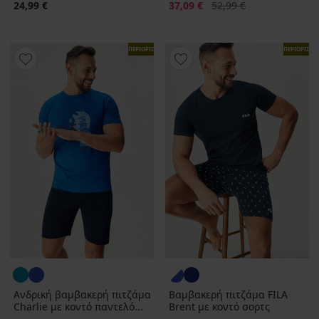
Έκπτωση
Αρχική τιμή
24,99 €
37,09 €
52,99 €
ΠΕΡΙΟΡΙΣΜΕΝΑ
ΠΕΡΙΟΡΙΣΜ
Ανδρική βαμβακερή πιτζάμα
Βαμβακερή πιτζάμα FILA
Charlie με κοντό παντελό...
Brent με κοντό σορτς