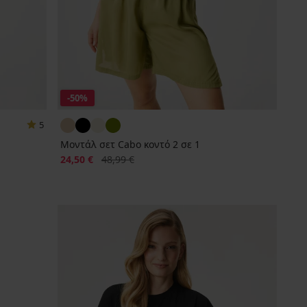
-50%
5
Μοντάλ σετ Cabo κοντό 2 σε 1
Έκπτωση
Αρχική τιμή
24,50 €
48,99 €