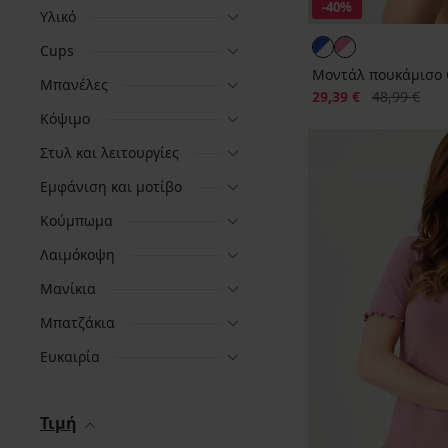
-40%
Υλικό
Cups
Μοντάλ πουκάμισο C
Μπανέλες
Έκπτωση
Αρχική τιμή
29,39 €
48,99 €
Κόψιμο
Στυλ και λειτουργίες
Εμφάνιση και μοτίβο
Κούμπωμα
Λαιμόκοψη
Μανίκια
Μπατζάκια
Ευκαιρία
Τιμή