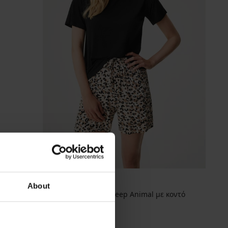
About
Γυναικεία πιτζάμα Deep Animal με κοντό
παντελόνι
44,99 €