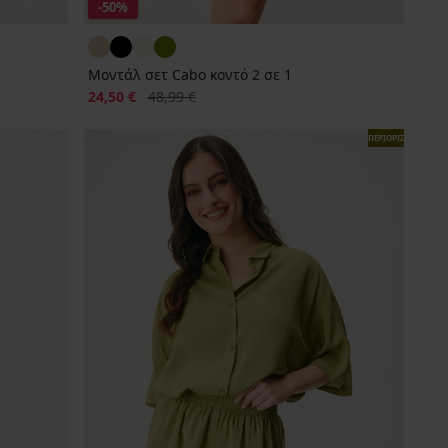
-50%
Μοντάλ σετ Cabo κοντό 2 σε 1
Έκπτωση
Αρχική τιμή
24,50 €
48,99 €
ΠΕΡΙΟΡΙΣΜΕΝΑ