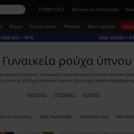
Αναζήτηση
ΣΥΜΒΟΥΛΕΣ
Αλλαγή και επιστροφή
Επι
κά
Μαγιό
Ρούχα ύπνου
Premium
Νέες αφίξεις
Καλο
 ΕΩΣ ΚΑΙ −70 %
ΚΩΔ. SUN20 = Ε
Γυναικεία ρούχα ύπνου
 φοράτε. Επομένως, τα γυναικεία νυχτικά πρέπει να είναι άνετα και διαπ
ετο ύπνο με πιτζάμες ή κλασικό νυχτικό ή μια νύχτα πολλά υποσχόμενη μ
ΝΥΧΤΙΚΈΣ
ΠΥΤΖΆΜΕΣ
ΡΌΜΠΕΣ
ία σε πωλήσεις
Νέες παραλαβές
Αύξουσα τιμή
Φθίνουσ