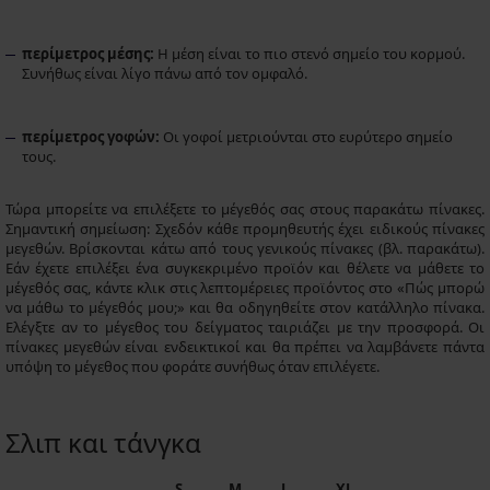
περίμετρος μέσης:
Η μέση είναι το πιο στενό σημείο του κορμού.
Συνήθως είναι λίγο πάνω από τον ομφαλό.
περίμετρος γοφών:
Οι γοφοί μετριούνται στο ευρύτερο σημείο
τους.
Τώρα μπορείτε να επιλέξετε το μέγεθός σας στους παρακάτω πίνακες.
Σημαντική σημείωση: Σχεδόν κάθε προμηθευτής έχει ειδικούς πίνακες
μεγεθών. Βρίσκονται κάτω από τους γενικούς πίνακες (βλ. παρακάτω).
Εάν έχετε επιλέξει ένα συγκεκριμένο προϊόν και θέλετε να μάθετε το
μέγεθός σας, κάντε κλικ στις λεπτομέρειες προϊόντος στο «Πώς μπορώ
να μάθω το μέγεθός μου;» και θα οδηγηθείτε στον κατάλληλο πίνακα.
Ελέγξτε αν το μέγεθος του δείγματος ταιριάζει με την προσφορά. Οι
πίνακες μεγεθών είναι ενδεικτικοί και θα πρέπει να λαμβάνετε πάντα
υπόψη το μέγεθος που φοράτε συνήθως όταν επιλέγετε.
Σλιπ και τάνγκα
S
M
L
XL