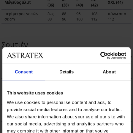
Μέγεθος σλιπ
XXL (44)
(36)
(38)
(40)
(42)
περίμετρος γοφών
έως
88-
96-
108-
πάνω από
σε cm
88
96
108
112
112
Σουτιέν
πε
περίμετρος κάτω από
Μέγεθος
Cup
Cup
το στήθος (cm)
Consent
Details
About
A
B
60
58-62
72-74
74-76
65
63-67
77-79
79-81
This website uses cookies
70
68-72
82-84
84-86
We use cookies to personalise content and ads, to
75
73-77
87-89
89-91
provide social media features and to analyse our traffic.
We also share information about your use of our site with
80
78-82
92-94
94-96
our social media, advertising and analytics partners who
85
83-87
97-99
99-101
may combine it with other information that you’ve