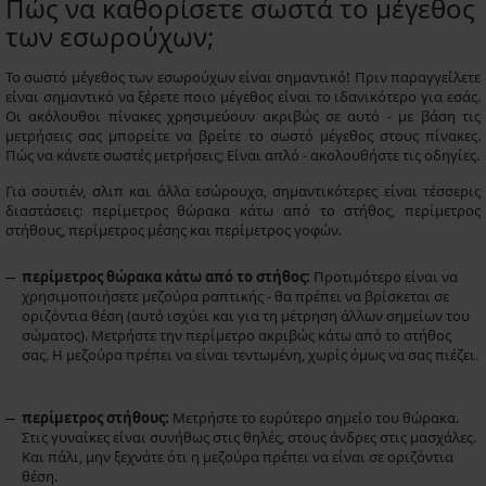
Πώς να καθορίσετε σωστά το μέγεθος
των εσωρούχων;
Το σωστό μέγεθος των εσωρούχων είναι σημαντικό! Πριν παραγγείλετε
είναι σημαντικό να ξέρετε ποιο μέγεθος είναι το ιδανικότερο για εσάς.
Οι ακόλουθοι πίνακες χρησιμεύουν ακριβώς σε αυτό - με βάση τις
μετρήσεις σας μπορείτε να βρείτε το σωστό μέγεθος στους πίνακες.
Πώς να κάνετε σωστές μετρήσεις; Είναι απλό - ακολουθήστε τις οδηγίες.
Για σουτιέν, σλιπ και άλλα εσώρουχα, σημαντικότερες είναι τέσσερις
διαστάσεις: περίμετρος θώρακα κάτω από το στήθος, περίμετρος
στήθους, περίμετρος μέσης και περίμετρος γοφών.
περίμετρος θώρακα κάτω από το στήθος:
Προτιμότερο είναι να
χρησιμοποιήσετε μεζούρα ραπτικής - θα πρέπει να βρίσκεται σε
οριζόντια θέση (αυτό ισχύει και για τη μέτρηση άλλων σημείων του
σώματος). Μετρήστε την περίμετρο ακριβώς κάτω από το στήθος
σας. Η μεζούρα πρέπει να είναι τεντωμένη, χωρίς όμως να σας πιέζει.
περίμετρος στήθους:
Μετρήστε το ευρύτερο σημείο του θώρακα.
Στις γυναίκες είναι συνήθως στις θηλές, στους άνδρες στις μασχάλες.
Και πάλι, μην ξεχνάτε ότι η μεζούρα πρέπει να είναι σε οριζόντια
θέση.