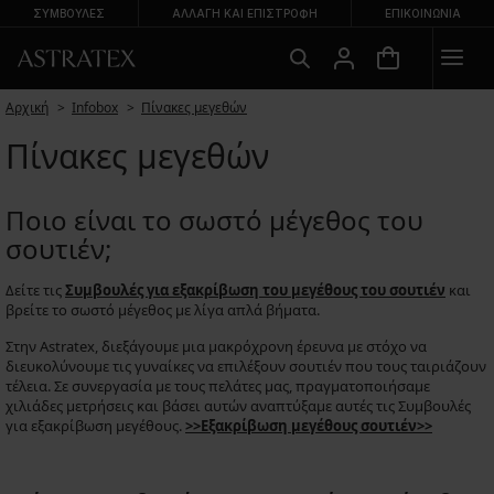
ΣΥΜΒΟΥΛΕΣ
ΑΛΛΑΓΉ ΚΑΙ ΕΠΙΣΤΡΟΦΉ
ΕΠΙΚΟΙΝΩΝΊΑ
Αρχική
Infobox
Πίνακες μεγεθών
Πίνακες μεγεθών
Ποιο είναι το σωστό μέγεθος του
σουτιέν;
Δείτε τις
Συμβουλές για εξακρίβωση του μεγέθους του σουτιέν
και
βρείτε το σωστό μέγεθος με λίγα απλά βήματα.
Στην Astratex, διεξάγουμε μια μακρόχρονη έρευνα με στόχο να
διευκολύνουμε τις γυναίκες να επιλέξουν σουτιέν που τους ταιριάζουν
τέλεια. Σε συνεργασία με τους πελάτες μας, πραγματοποιήσαμε
χιλιάδες μετρήσεις και βάσει αυτών αναπτύξαμε αυτές τις Συμβουλές
για εξακρίβωση μεγέθους.
>>Εξακρίβωση μεγέθους σουτιέν>>