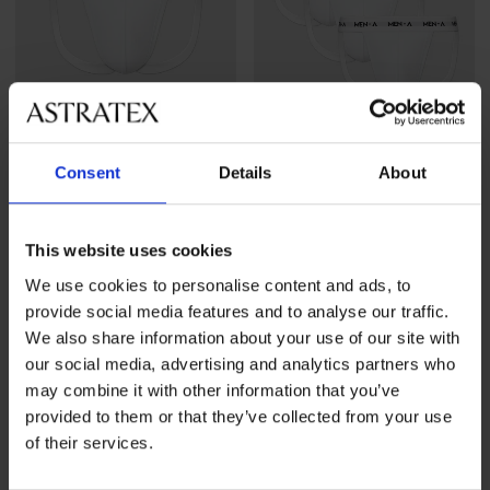
-30%
-30%
Consent
Details
About
Jockstrap MEN-A
3 PACK jockstraps MEN-A
This website uses cookies
Έκπτωση
Αρχική τιμή
Έκπτωση
Αρχική τιμή
6,50 €
9,29 €
18,19 €
25,99 €
We use cookies to personalise content and ads, to
provide social media features and to analyse our traffic.
We also share information about your use of our site with
our social media, advertising and analytics partners who
may combine it with other information that you’ve
provided to them or that they’ve collected from your use
of their services.