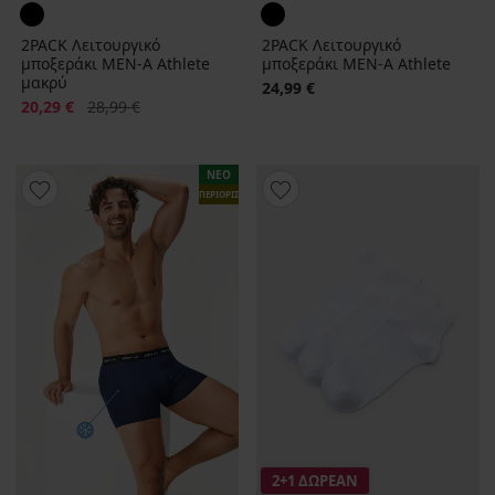
2PACK Λειτουργικό
2PACK Λειτουργικό
μποξεράκι MEN-A Athlete
μποξεράκι MEN-A Athlete
μακρύ
24,99 €
Έκπτωση
Αρχική τιμή
20,29 €
28,99 €
ΝΕΟ
ΠΕΡΙΟΡΙΣΜΕΝΑ
2+1 ΔΩΡΕΑΝ