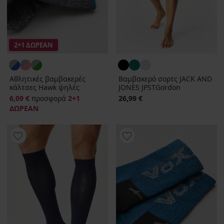
2+1 ΔΩΡΕΑΝ
Αθλητικές βαμβακερές
Βαμβακερό σορτς JACK AND
κάλτσες Hawk ψηλές
JONES JPSTGordon
6,09 €
προσφορά
2+1
26,99 €
ΔΩΡΕΑΝ