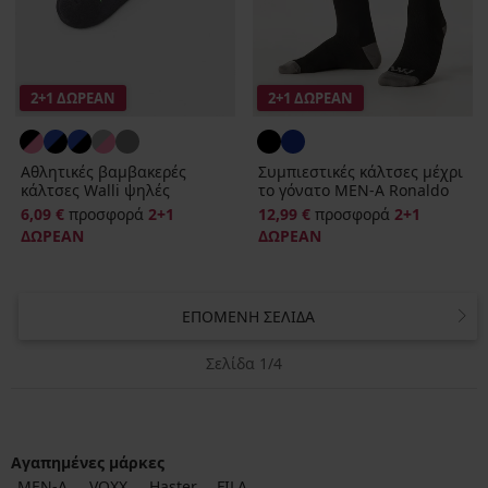
2+1 ΔΩΡΕΑΝ
2+1 ΔΩΡΕΑΝ
Αθλητικές βαμβακερές
Συμπιεστικές κάλτσες μέχρι
κάλτσες Walli ψηλές
το γόνατο MEN‑A Ronaldo
6,09 €
προσφορά
2+1
12,99 €
προσφορά
2+1
ΔΩΡΕΑΝ
ΔΩΡΕΑΝ
ΕΠΌΜΕΝΗ ΣΕΛΊΔΑ
Σελίδα 1/4
Αγαπημένες μάρκες
MEN-A
VOXX
Haster
FILA