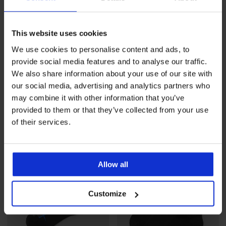
2+1 ΔΩΡΕΑΝ
2+1 ΔΩΡΕΑΝ
This website uses cookies
We use cookies to personalise content and ads, to
provide social media features and to analyse our traffic.
3PACK Ανδρικές αθλητικές
Συμπιεστική επιγονατίδα
We also share information about your use of our site with
κάλτσες MEN-A Colin
MEN‑A Benedik
αστρα...
6,89 €
προσφορά
2+1
our social media, advertising and analytics partners who
9,29 €
προσφορά
2+1
ΔΩΡΕΑΝ
may combine it with other information that you’ve
ΔΩΡΕΑΝ
provided to them or that they’ve collected from your use
of their services.
Allow all
Customize