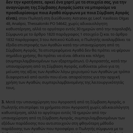
δεν την κρατήσατε, αρκεί ένα χαρτί με τα στοιχεία σας, για την
αναγνώριση της Σύμβασης Αγοράς (ώστε να μπορούμε να
προσδιορίσουμε ποια Αγαθά σύμφωνα με ποια Σύμβαση Αγοράς
είναι)
, στον Πωλητή στη διεύθυνση: Astratex.gr, Leof. Vasilissis Olgas
48, Analipsi, Thessaloniki PO 54642, χωρίς αδικαιολόγητη
καθυστέρηση, αλλά το αργότερο εντός 30 ημερών από την παραλαβή.
Σύμφωνα με το άρθρο 1820 παράγραφος 1 στοιχείο ζ) και το άρθρο
1832 παράγραφος 3 του Αστικού Κώδικα, ο Πωλητής αναλαμβάνει τα
έξοδα επιστροφής των Αγαθών κατά την υπαναχώρηση από τη
Σύμβαση Αγοράς. Τα επιστρεφόμενα Αγαθά δεν θα πρέπει να φέρουν
σημάδια χρήσης, θα πρέπει να είναι άθικτα και πλήρη
(συμπεριλαμβανομένων των εξαρτημάτων). Ο Αγοραστής, κατά την
υπαναχώρηση από τη Σύμβαση Αγοράς, ευθύνεται μόνο για τη
μείωση της αξίας των Αγαθών λόγω χειρισμού των Αγαθών με τρόπο
διαφορετικό από αυτόν που είναι απαραίτητος για την αρχική
χρήση των Αγαθών, συμπεριλαμβανομένης της λειτουργικότητάς
τους.
3.
Μετά την υπαναχώρηση του Αγοραστή από τη Σύμβαση Αγοράς, ο
Πωλητής επιστρέφει τα χρήματα στον Αγοραστή χωρίς αδικαιολόγητη
καθυστέρηση, αλλά το αργότερο εντός 10 ημερών από την
υπαναχώρηση από τη Σύμβαση Αγοράς, συμπεριλαμβανομένων των
εξόδων παράδοσης που αντιστοιχούν στη φθηνότερη μέθοδο
παράδοσης των Αγαθών που προσφέρει ο Πωλητής σύμφωνα με το