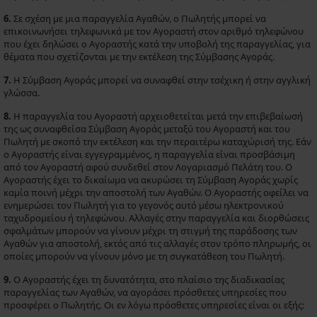
6.
Σε σχέση με μια παραγγελία Aγαθών, ο Πωλητής μπορεί να
επικοινωνήσει τηλεφωνικά με τον Αγοραστή στον αριθμό τηλεφώνου
που έχει δηλώσει ο Αγοραστής κατά την υποβολή της παραγγελίας, για
θέματα που σχετίζονται με την εκτέλεση της Σύμβασης Αγοράς.
7.
Η Σύμβαση Αγοράς μπορεί να συναφθεί στην τσέχικη ή στην αγγλική
γλώσσα.
8.
Η παραγγελία του Αγοραστή αρχειοθετείται μετά την επιβεβαίωσή
της ως συναφθείσα Σύμβαση Αγοράς μεταξύ του Αγοραστή και του
Πωλητή με σκοπό την εκτέλεση και την περαιτέρω καταχώρισή της. Εάν
ο Αγοραστής είναι εγγεγραμμένος, η παραγγελία είναι προσβάσιμη
από τον Αγοραστή αφού συνδεθεί στον Λογαριασμό Πελάτη του. Ο
Αγοραστής έχει το δικαίωμα να ακυρώσει τη Σύμβαση Αγοράς χωρίς
καμία ποινή μέχρι την αποστολή των Αγαθών. Ο Αγοραστής οφείλει να
ενημερώσει τον Πωλητή για το γεγονός αυτό μέσω ηλεκτρονικού
ταχυδρομείου ή τηλεφώνου. Αλλαγές στην παραγγελία και διορθώσεις
σφαλμάτων μπορούν να γίνουν μέχρι τη στιγμή της παράδοσης των
Αγαθών για αποστολή, εκτός από τις αλλαγές στον τρόπο πληρωμής, οι
οποίες μπορούν να γίνουν μόνο με τη συγκατάθεση του Πωλητή.
9.
Ο Αγοραστής έχει τη δυνατότητα, στο πλαίσιο της διαδικασίας
παραγγελίας των Αγαθών, να αγοράσει πρόσθετες υπηρεσίες που
προσφέρει ο Πωλητής. Οι εν λόγω πρόσθετες υπηρεσίες είναι οι εξής: