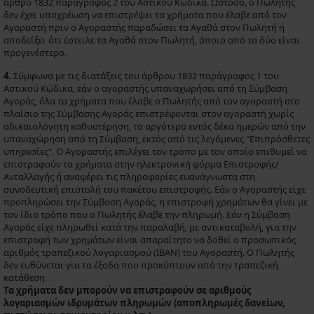
άρθρο 1832 παράγραφος 2 του Αστικού Κώδικα. Ωστόσο, ο Πωλητής
δεν έχει υποχρέωση να επιστρέψει τα χρήματα που έλαβε από τον
Αγοραστή πριν ο Αγοραστής παραδώσει τα Αγαθά στον Πωλητή ή
αποδείξει ότι έστειλε τα Αγαθά στον Πωλητή, όποιο από τα δύο είναι
προγενέστερο.
4.
Σύμφωνα με τις διατάξεις του άρθρου 1832 παράγραφος 1 του
Αστικού Κώδικα, εάν ο αγοραστής υπαναχωρήσει από τη Σύμβαση
Αγοράς, όλα τα χρήματα που έλαβε ο Πωλητής από τον αγοραστή στο
πλαίσιο της Σύμβασης Αγοράς επιστρέφονται στον αγοραστή χωρίς
αδικαιολόγητη καθυστέρηση, το αργότερο εντός δέκα ημερών από την
υπαναχώρηση από τη Σύμβαση, εκτός από τις λεγόμενες "Επιπρόσθετες
υπηρεσίες". Ο Αγοραστής επιλέγει τον τρόπο με τον οποίο επιθυμεί να
επιστραφούν τα χρήματα στην ηλεκτρονική φόρμα Επιστροφής/
Ανταλλαγής ή αναφέρει τις πληροφορίες ευανάγνωστα στη
συνοδευτική επιστολή του πακέτου επιστροφής. Εάν ο Αγοραστής είχε
προπληρώσει την Σύμβαση Αγοράς, η επιστροφή χρημάτων θα γίνει με
τον ίδιο τρόπο που ο Πωλητής έλαβε την πληρωμή. Εάν η Σύμβαση
Αγοράς είχε πληρωθεί κατά την παραλαβή, με αντικαταβολή, για την
επιστροφή των χρημάτων είναι απαραίτητο να δοθεί ο προσωπικός
αριθμός τραπεζικού λογαριασμού (ΙΒΑΝ) του Αγοραστή. Ο Πωλητής
δεν ευθύνεται για τα έξοδα που προκύπτουν από την τραπεζική
κατάθεση.
Τα χρήματα δεν μπορούν να επιστραφούν σε αριθμούς
λογαριασμών ιδρυμάτων πληρωμών (αποπληρωμές δανείων,