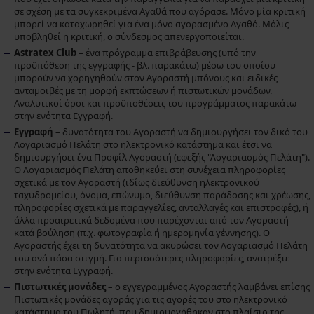
σε σχέση με τα συγκεκριμένα Αγαθά που αγόρασε. Μόνο μία κριτική
μπορεί να καταχωρηθεί για ένα μόνο αγορασμένο Αγαθό. Μόλις
υποβληθεί η κριτική, ο σύνδεσμος απενεργοποιείται.
Astratex Club
– ένα πρόγραμμα επιβράβευσης (υπό την
προϋπόθεση της εγγραφής - βλ. παρακάτω) μέσω του οποίου
μπορούν να χορηγηθούν στον Αγοραστή μπόνους και ειδικές
ανταμοιβές με τη μορφή εκπτώσεων ή πιστωτικών μονάδων.
Αναλυτικοί όροι και προϋποθέσεις του προγράμματος παρακάτω
στην ενότητα Εγγραφή.
Εγγραφή
– δυνατότητα του Αγοραστή να δημιουργήσει τον δικό του
Λογαριασμό Πελάτη στο ηλεκτρονικό κατάστημα και έτσι να
δημιουργήσει ένα Προφίλ Αγοραστή (εφεξής "Λογαριασμός Πελάτη").
Ο Λογαριασμός Πελάτη αποθηκεύει στη συνέχεια πληροφορίες
σχετικά με τον Αγοραστή (ιδίως διεύθυνση ηλεκτρονικού
ταχυδρομείου, όνομα, επώνυμο, διεύθυνση παράδοσης και χρέωσης,
πληροφορίες σχετικά με παραγγελίες, ανταλλαγές και επιστροφές), ή
άλλα προαιρετικά δεδομένα που παρέχονται από τον Αγοραστή
κατά βούληση (π.χ. φωτογραφία ή ημερομηνία γέννησης). Ο
Αγοραστής έχει τη δυνατότητα να ακυρώσει τον Λογαριασμό Πελάτη
του ανά πάσα στιγμή. Για περισσότερες πληροφορίες, ανατρέξτε
στην ενότητα Εγγραφή.
Πιστωτικές μονάδες
– ο εγγεγραμμένος Αγοραστής λαμβάνει επίσης
Πιστωτικές μονάδες αγοράς για τις αγορές του στο ηλεκτρονικό
κατάστημα του Πωλητή, που δημιουργήθηκαν στο πλαίσιο της