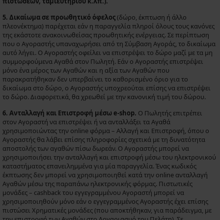
πιστώσεων, ταμιευτηρίου κ.λπ.).
5. Δικαίωμα σε προωθητικό όφελος
(δώρο, έκπτωση ή άλλο
πλεονέκτημα) παρέχεται εάν η παραγγελία πληροί όλους τους κανόνες
της εκάστοτε ανακοινωθείσας προωθητικής ενέργειας. Σε περίπτωση
που ο Αγοραστής υπαναχωρήσει από τη Σύμβαση Αγοράς, το δικαίωμα
αυτό λήγει. Ο Αγοραστής οφείλει να επιστρέψει το δώρο μαζί με τα μη
συμμορφούμενα Αγαθά στον Πωλητή. Εάν ο Αγοραστής επιστρέψει
μόνο ένα μέρος των Αγαθών και η αξία των Αγαθών που
παρακρατήθηκαν δεν υπερβαίνει το καθορισμένο όριο για το
δικαίωμα στο δώρο, ο Αγοραστής υποχρεούται επίσης να επιστρέψει
το δώρο. Διαφορετικά, θα χρεωθεί με την κανονική τιμή του δώρου.
6. Ανταλλαγή και Επιστροφή μέσω e-shop.
Ο Πωλητής επιτρέπει
στον Αγοραστή να επιστρέψει ή να ανταλλάξει τα Αγαθά
χρησιμοποιώντας την online φόρμα – Αλλαγή και Επιστροφή, όπου ο
Αγοραστής θα λάβει επίσης πληροφορίες σχετικά με τη δυνατότητα
αποστολής των αγαθών πίσω δωρεάν. Ο Αγοραστής μπορεί να
χρησιμοποιήσει την ανταλλαγή και επιστροφή μέσω του ηλεκτρονικού
καταστήματος επανειλημμένα για μία παραγγελία. Ένας κωδικός
έκπτωσης δεν μπορεί να χρησιμοποιηθεί κατά την online ανταλλαγή
Αγαθών μέσω της παραπάνω ηλεκτρονικής φόρμας. Πιστωτικές
μονάδες – cashback του εγγεγραμμένου Αγοραστή μπορεί να
χρησιμοποιηθούν μόνο εάν ο εγγεγραμμένος Αγοραστής έχει επίσης
πιστώσει Χρηματικές μονάδες (που αποκτήθηκαν, για παράδειγμα, με
την επιστροφή των Αγαθών στο Λογαριασμό του Πελάτη). Σε