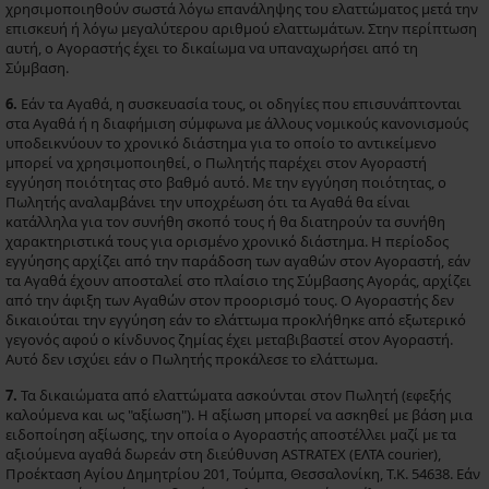
χρησιμοποιηθούν σωστά λόγω επανάληψης του ελαττώματος μετά την
επισκευή ή λόγω μεγαλύτερου αριθμού ελαττωμάτων. Στην περίπτωση
αυτή, ο Αγοραστής έχει το δικαίωμα να υπαναχωρήσει από τη
Σύμβαση.
6.
Εάν τα Αγαθά, η συσκευασία τους, οι οδηγίες που επισυνάπτονται
στα Αγαθά ή η διαφήμιση σύμφωνα με άλλους νομικούς κανονισμούς
υποδεικνύουν το χρονικό διάστημα για το οποίο το αντικείμενο
μπορεί να χρησιμοποιηθεί, ο Πωλητής παρέχει στον Αγοραστή
εγγύηση ποιότητας στο βαθμό αυτό. Με την εγγύηση ποιότητας, ο
Πωλητής αναλαμβάνει την υποχρέωση ότι τα Αγαθά θα είναι
κατάλληλα για τον συνήθη σκοπό τους ή θα διατηρούν τα συνήθη
χαρακτηριστικά τους για ορισμένο χρονικό διάστημα. Η περίοδος
εγγύησης αρχίζει από την παράδοση των αγαθών στον Αγοραστή, εάν
τα Αγαθά έχουν αποσταλεί στο πλαίσιο της Σύμβασης Αγοράς, αρχίζει
από την άφιξη των Αγαθών στον προορισμό τους. Ο Αγοραστής δεν
δικαιούται την εγγύηση εάν το ελάττωμα προκλήθηκε από εξωτερικό
γεγονός αφού ο κίνδυνος ζημίας έχει μεταβιβαστεί στον Αγοραστή.
Αυτό δεν ισχύει εάν ο Πωλητής προκάλεσε το ελάττωμα.
7.
Τα δικαιώματα από ελαττώματα ασκούνται στον Πωλητή (εφεξής
καλούμενα και ως "αξίωση"). Η αξίωση μπορεί να ασκηθεί με βάση μια
ειδοποίηση αξίωσης, την οποία ο Αγοραστής αποστέλλει μαζί με τα
αξιούμενα αγαθά δωρεάν στη διεύθυνση ASTRATEX (ΕΛΤΑ courier),
Προέκταση Αγίου Δημητρίου 201, Τούμπα, Θεσσαλονίκη, Τ.Κ. 54638. Εάν