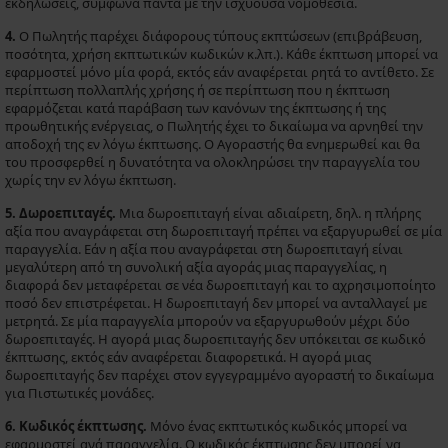
εκδηλώσεις, σύμφωνα πάντα με την ισχύουσα νομοθεσία.
4.
Ο Πωλητής παρέχει διάφορους τύπους εκπτώσεων (επιβράβευση,
ποσότητα, χρήση εκπτωτικών κωδικών κ.λπ.). Κάθε έκπτωση μπορεί να
εφαρμοστεί μόνο μία φορά, εκτός εάν αναφέρεται ρητά το αντίθετο. Σε
περίπτωση πολλαπλής χρήσης ή σε περίπτωση που η έκπτωση
εφαρμόζεται κατά παράβαση των κανόνων της έκπτωσης ή της
προωθητικής ενέργειας, ο Πωλητής έχει το δικαίωμα να αρνηθεί την
αποδοχή της εν λόγω έκπτωσης. Ο Αγοραστής θα ενημερωθεί και θα
του προσφερθεί η δυνατότητα να ολοκληρώσει την παραγγελία του
χωρίς την εν λόγω έκπτωση.
5. Δωροεπιταγές.
Μια δωροεπιταγή είναι αδιαίρετη, δηλ. η πλήρης
αξία που αναγράφεται στη δωροεπιταγή πρέπει να εξαργυρωθεί σε μία
παραγγελία. Εάν η αξία που αναγράφεται στη δωροεπιταγή είναι
μεγαλύτερη από τη συνολική αξία αγοράς μιας παραγγελίας, η
διαφορά δεν μεταφέρεται σε νέα δωροεπιταγή και το αχρησιμοποίητο
ποσό δεν επιστρέφεται. Η δωροεπιταγή δεν μπορεί να ανταλλαγεί με
μετρητά. Σε μία παραγγελία μπορούν να εξαργυρωθούν μέχρι δύο
δωροεπιταγές. Η αγορά μιας δωροεπιταγής δεν υπόκειται σε κωδικό
έκπτωσης, εκτός εάν αναφέρεται διαφορετικά. Η αγορά μιας
δωροεπιταγής δεν παρέχει στον εγγεγραμμένο αγοραστή το δικαίωμα
για Πιστωτικές μονάδες.
6. Κωδικός έκπτωσης.
Μόνο ένας εκπτωτικός κωδικός μπορεί να
εφαρμοστεί ανά παραγγελία. Ο κωδικός έκπτωσης δεν μπορεί να