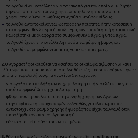
τα Αγαθά είναι κατάλληλα για τον σκοπό για τον οποίο ο Πωλητής
δηλώνει ότι πρόκειται να χρησιμοποιηθούν ή για τον οποίο
χρησιμοποιούνται συνήθως τα Αγαθά αυτού του είδους,
τα Αγαθά ανταποκρίνονται ως προς την ποιότητα ή την κατασκευή
στο συμφωνηθέν δείγμα ή υπόδειγμα, εάν η ποιότητα ή η κατασκευή
καθορίστηκε με αναφορά στο συμφωνηθέν δείγμα ή υπόδειγμα,
τα Αγαθά έχουν την κατάλληλη ποσότητα, μέτρο ή βάρος και
τα Αγαθά συμμορφώνονται με τις νομικές απαιτήσεις.
2.
Ο Αγοραστής δικαιούται να ασκήσει το δικαίωμα αξίωσης για κάθε
ελάττωμα που παρουσιάζεται στα Αγαθά εντός είκοσι τεσσάρων μηνών
από την παραλαβή τους. Τα ανωτέρω δεν ισχύουν:
για Αγαθά που πωλήθηκαν σε χαμηλότερη τιμή για ελάττωμα για το
οποίο συμφωνήθηκε η χαμηλότερη τιμή,
φθορά που προκαλείται από τη συνήθη χρήση των Αγαθών,
στην περίπτωση μεταχειρισμένων Αγαθών, για ελάττωμα που
αντιστοιχεί στο βαθμό χρήσης ή φθοράς που είχαν τα Αγαθά όταν
παραλήφθηκαν από τον Αγοραστή ή
εάν το απαιτεί η φύση του αντικειμένου.
3.
Εάν η πλημμελής εκτέλεση συνιστά ουσιώδη παραβίαση της