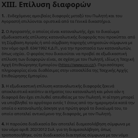
XIII. Επίλυση διαφορών
1.
. Ενδεχόμενες αμοιβαίες διαφορές μεταξύ του Πωλητή και του
Αγοραστή επιλύονται οριστικά από τα Γενικά δικαστήρια.
2.
Ο Αγοραστής, ο οποίος είναι καταναλωτής, έχει το δικαίωμα
εξωδικαστικής επίλυσης καταναλωτικής διαφοράς που προκύπτει από
τη Σύμβαση Αγοράς ή από σύμβαση παροχής υπηρεσιών σύμφωνα με
τον νόμο αριθ. 634/1992 Κ.Δ.Π., για την προστασία των καταναλωτών,
όπως ισχύει. Ο φορέας που δικαιούται να προβεί σε εξωδικαστική
επίλυση των διαφορών είναι, σε σχέση με τον Πωλητή, ιδίως η Τσεχική
Αρχή Επιθεώρησης Εμπορίου (
https://www.coi.cz/
). Περισσότερες
πληροφορίες είναι διαθέσιμες στην ιστοσελίδα της Τσεχικής Αρχής
Επιθεώρησης Εμπορίου.
3.
Η εξωδικαστική επίλυση καταναλωτικής διαφοράς ξεκινά
αποκλειστικά κατόπιν αιτήματος του καταναλωτή και μόνο εάν η
διαφορά δεν έχει επιλυθεί απευθείας με τον Πωλητή. Η αίτηση μπορεί
να υποβληθεί το αργότερο εντός 1 έτους από την ημερομηνία κατά την
οποία ο καταναλωτής άσκησε για πρώτη φορά το δικαίωμά του, το
οποίο αποτελεί αντικείμενο της διαφοράς, με τον Πωλητή.
4.
Η παρούσα διαδικασία δεν αποτελεί διαμεσολάβηση σύμφωνα με
τον νόμο αριθ. 202/2012 Συλ. για τη διαμεσολάβηση, όπως
τροποποιήθηκε, ούτε διαδικασία διαιτησίας σύμφωνα με τον νόμο