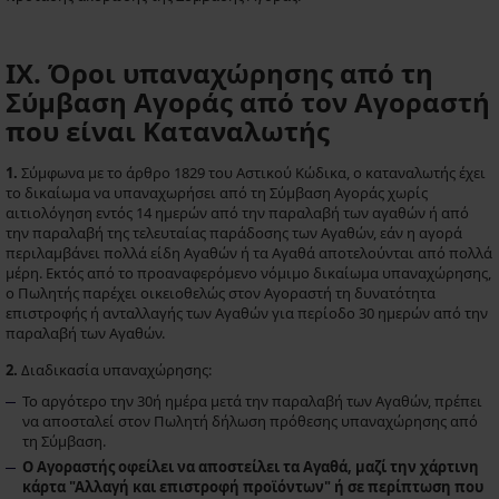
IX. Όροι υπαναχώρησης από τη
Σύμβαση Αγοράς από τον Αγοραστή
που είναι Καταναλωτής
1.
Σύμφωνα με το άρθρο 1829 του Αστικού Κώδικα, ο καταναλωτής έχει
το δικαίωμα να υπαναχωρήσει από τη Σύμβαση Αγοράς χωρίς
αιτιολόγηση εντός 14 ημερών από την παραλαβή των αγαθών ή από
την παραλαβή της τελευταίας παράδοσης των Αγαθών, εάν η αγορά
περιλαμβάνει πολλά είδη Αγαθών ή τα Αγαθά αποτελούνται από πολλά
μέρη. Εκτός από το προαναφερόμενο νόμιμο δικαίωμα υπαναχώρησης,
ο Πωλητής παρέχει οικειοθελώς στον Αγοραστή τη δυνατότητα
επιστροφής ή ανταλλαγής των Αγαθών για περίοδο 30 ημερών από την
παραλαβή των Αγαθών.
2.
Διαδικασία υπαναχώρησης:
Το αργότερο την 30ή ημέρα μετά την παραλαβή των Αγαθών, πρέπει
να αποσταλεί στον Πωλητή δήλωση πρόθεσης υπαναχώρησης από
τη Σύμβαση.
Ο Αγοραστής οφείλει να αποστείλει τα Αγαθά, μαζί την χάρτινη
κάρτα "Αλλαγή και επιστροφή προϊόντων" ή σε περίπτωση που