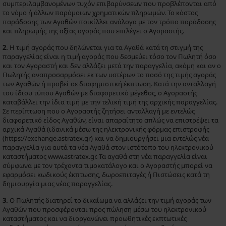
συμπεριλαμβανομένων τυχόν επιβαρύνσεων που προβλέπονται από
το νόμο ή άλλων παρόμοιων χρηματικών πληρωμών. Το κόστος
παράδοσης των Αγαθών ποικίλλει ανάλογα με τον τρόπο παράδοσης
και πληρωμής της αξίας αγοράς που επιλέγει ο Αγοραστής.
2.
Η τιμή αγοράς που δηλώνεται για τα Αγαθά κατά τη στιγμή της
παραγγελίας είναι η τιμή αγοράς που δεσμεύει τόσο τον Πωλητή όσο
και τον Αγοραστή και δεν αλλάζει μετά την παραγγελία, ακόμη και αν ο
Πωλητής αναπροσαρμόσει εκ των υστέρων το ποσό της τιμής αγοράς
των Αγαθών ή προβεί σε διαφημιστική έκπτωση. Κατά την ανταλλαγή
του ίδιου τύπου Αγαθών με διαφορετικό μέγεθος, ο Αγοραστής
καταβάλλει την ίδια τιμή με την τελική τιμή της αρχικής παραγγελίας.
Σε περίπτωση που ο Αγοραστής ζητήσει ανταλλαγή με εντελώς
διαφορετικό είδος Αγαθών, είναι απαραίτητο απλώς να επιστρέψει τα
αρχικά Αγαθά (ιδανικά μέσω της ηλεκτρονικής φόρμας επιστροφής
(https://exchange.astratex.gr) και να δημιουργήσει μια εντελώς νέα
παραγγελία για αυτά τα νέα Αγαθά στον ιστότοπο του ηλεκτρονικού
καταστήματος www.astratex.gr. Τα αγαθά στη νέα παραγγελία είναι
σύμφωνα με τον τρέχοντα τιμοκατάλογο και ο Αγοραστής μπορεί να
εφαρμόσει κωδικούς έκπτωσης, δωροεπιταγές ή Πιστώσεις κατά τη
δημιουργία μιας νέας παραγγελίας.
3.
Ο Πωλητής διατηρεί το δικαίωμα να αλλάζει την τιμή αγοράς των
Αγαθών που προσφέρονται προς πώληση μέσω του ηλεκτρονικού
καταστήματος και να διοργανώνει προωθητικές εκπτωτικές