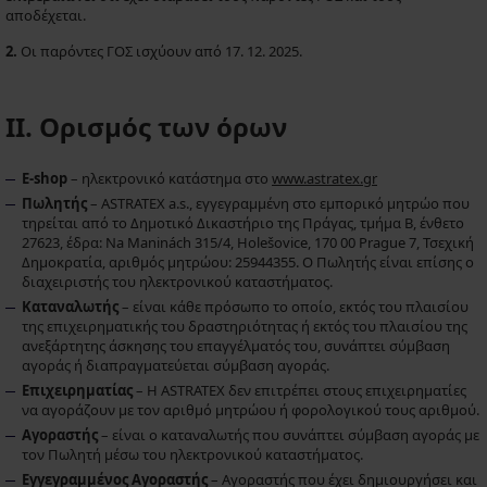
αποδέχεται.
2.
Οι παρόντες ΓΟΣ ισχύουν από 17. 12. 2025.
II. Ορισμός των όρων
E-shop
– ηλεκτρονικό κατάστημα στο
www.astratex.gr
Πωλητής
– ASTRATEX a.s., εγγεγραμμένη στο εμπορικό μητρώο που
τηρείται από το Δημοτικό Δικαστήριο της Πράγας, τμήμα Β, ένθετο
27623, έδρα: Na Maninách 315/4, Holešovice, 170 00 Prague 7, Τσεχική
Δημοκρατία, αριθμός μητρώου: 25944355. Ο Πωλητής είναι επίσης ο
διαχειριστής του ηλεκτρονικού καταστήματος.
Καταναλωτής
– είναι κάθε πρόσωπο το οποίο, εκτός του πλαισίου
της επιχειρηματικής του δραστηριότητας ή εκτός του πλαισίου της
ανεξάρτητης άσκησης του επαγγέλματός του, συνάπτει σύμβαση
αγοράς ή διαπραγματεύεται σύμβαση αγοράς.
Επιχειρηματίας
– Η ASTRATEX δεν επιτρέπει στους επιχειρηματίες
να αγοράζουν με τον αριθμό μητρώου ή φορολογικού τους αριθμού.
Αγοραστής
– είναι ο καταναλωτής που συνάπτει σύμβαση αγοράς με
τον Πωλητή μέσω του ηλεκτρονικού καταστήματος.
Εγγεγραμμένος Αγοραστής
– Αγοραστής που έχει δημιουργήσει και