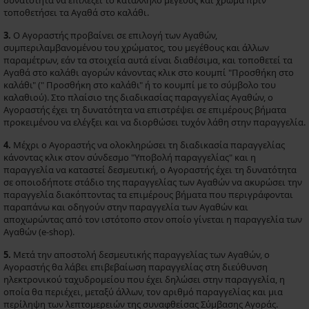
δυνατότητα να επιλέξει το κατάλληλο μέγεθος και χρώμα πριν
τοποθετήσει τα Αγαθά στο καλάθι.
3.
Ο Αγοραστής προβαίνει σε επιλογή των Αγαθών,
συμπεριλαμβανομένου του χρώματος, του μεγέθους και άλλων
παραμέτρων, εάν τα στοιχεία αυτά είναι διαθέσιμα, και τοποθετεί τα
Αγαθά στο καλάθι αγορών κάνοντας κλικ στο κουμπί "Προσθήκη στο
καλάθι" (" Προσθήκη στο καλάθι" ή το κουμπί με το σύμβολο του
καλαθιού). Στο πλαίσιο της διαδικασίας παραγγελίας Αγαθών, ο
Αγοραστής έχει τη δυνατότητα να επιστρέψει σε επιμέρους βήματα
προκειμένου να ελέγξει και να διορθώσει τυχόν λάθη στην παραγγελία.
4.
Μέχρι ο Αγοραστής να ολοκληρώσει τη διαδικασία παραγγελίας
κάνοντας κλικ στον σύνδεσμο "Υποβολή παραγγελίας" και η
παραγγελία να καταστεί δεσμευτική, ο Αγοραστής έχει τη δυνατότητα
σε οποιοδήποτε στάδιο της παραγγελίας των Αγαθών να ακυρώσει την
παραγγελία διακόπτοντας τα επιμέρους βήματα που περιγράφονται
παραπάνω και οδηγούν στην παραγγελία των Αγαθών και
αποχωρώντας από τον ιστότοπο στον οποίο γίνεται η παραγγελία των
Αγαθών (e-shop).
5.
Μετά την αποστολή δεσμευτικής παραγγελίας των Αγαθών, ο
Αγοραστής θα λάβει επιβεβαίωση παραγγελίας στη διεύθυνση
ηλεκτρονικού ταχυδρομείου που έχει δηλώσει στην παραγγελία, η
οποία θα περιέχει, μεταξύ άλλων, τον αριθμό παραγγελίας και μια
περίληψη των λεπτομερειών της συναφθείσας Σύμβασης Αγοράς.