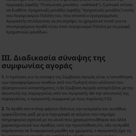
εγγραφής (εφεξής "Πιστωτικές μονάδες –cashback"), ή μπορεί επίσης
να διαθέτει Χρηματικές μονάδες (εφεξής "Χρηματικές μονάδες") εντός
του Λογαριασμού Πελάτη του, που αποκτά ο εγγεγραμμένος
Αγοραστής επιλέγοντας να επιστρέψει το χρηματικό ποσό για τα
επιστρεφόμενα Αγαθά πίσω στον Λογαριασμό Πελάτη με τη μορφή
Χρηματικών μονάδων.
III. Διαδικασία σύναψης της
συμφωνίας αγοράς
1.
Η πρόταση για τη σύναψη της Σύμβασης Αγοράς είναι η τοποθέτηση
των προσφερόμενων Αγαθών από τον Πωλητή στον ιστότοπο του
ηλεκτρονικού καταστήματος, η δε Σύμβαση Αγοράς καταρτίζεται με την
αποστολή της παραγγελίας από τον Αγοραστή. Με την αποστολή της
παραγγελίας, ο Αγοραστής συμφωνεί με τους παρόντες ΓΟΣ.
2.
Τα Αγαθά στο e-shop φέρουν δεόντως την ονομασία και συνήθως
εμφανίζονται μαζί με μια περιγραφή σε κείμενο που περιέχει
πληροφορίες σχετικά με τα υλικά που χρησιμοποιήθηκαν και άλλα
χαρακτηριστικά των Αγαθών, υπό την προϋπόθεση ότι, εάν τα Αγαθά
παράγονται σε διαφορετικά μεγέθη και χρώματα, ο Αγοραστής έχει τη