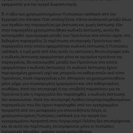
εφαρμοστεί για την αγορά δωροεπιταγής.
7.
Η αξία των χρησιμοποιημένων Πιστώσεων cashback από την
Εγγραφή στο Astratex Club υπολογίζεται πάντα αναλογικά μεταξύ όλων
των Αγαθών της παραγγελίας (με έκπτωση και χωρίς έκπτωση). Εάν
στην παραγγελία χρησιμοποιήθηκε κωδικός έκπτωσης, αυτός θα
κατανεμηθεί ομοιόμορφα μεταξύ των Προϊόντων στα οποία ισχύει στη
δεδομένη παραγγελία. Σε περίπτωση επιστροφής Προϊόντων από
παραγγελία στην οποία εφαρμόστηκε κωδικός έκπτωσης ή Πιστώσεις
cashback, η τιμή μετά από όλες αυτές τις εκπτώσεις θα επιστραφεί (εάν
ο κωδικός έκπτωσης εφαρμόστηκε μόνο σε ορισμένα προϊόντα της
παραγγελίας, θα κατανεμηθεί μεταξύ των Προϊόντων στα οποία
εφαρμόστηκε ο κωδικός έκπτωσης). Οι κωδικοί έκπτωσης έχουν
περιορισμένη χρονική ισχύ και μπορούν να καθοριστούν ανά τύπο
Προϊόντος, ποσό παραγγελίας κ.λπ. Μπορούν να χρησιμοποιηθούν
μόνο μέχρι μια συγκεκριμένη ημερομηνία και υπό καθορισμένες
συνθήκες. Κατά την επιστροφή ή την υποβολή παραπόνου για τα
Προϊόντα ή εάν η παραγγελία δεν παραληφθεί, ο κωδικός έκπτωσης
δεν ανανεώνεται. Κατά την επιστροφή Αγαθών (συμπεριλαμβανομένων
παραγγελιών που δεν έχουν παραληφθεί από τον εγγεγραμμένο
Αγοραστή από τον μεταφορέα για οποιονδήποτε λόγο), οι
χρησιμοποιημένες Πιστώσεις cashback για την αγορά του
εγγεγραμμένου Αγοραστή στον Λογαριασμό Πελάτη δεν επιστρέφονται
και σε αυτή την περίπτωση, επιστρέφονται μόνο οι πιστώσεις
Χρηματικές Μονάδες, εφόσον χρησιμοποιήθηκαν.