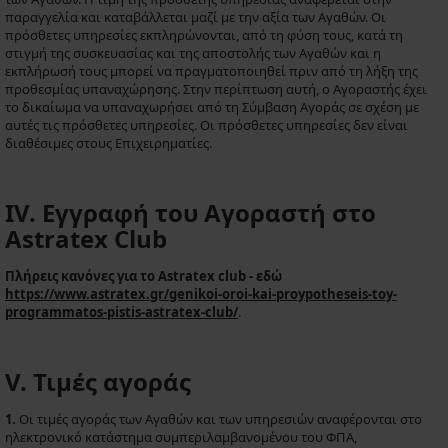
παραγγελία και καταβάλλεται μαζί με την αξία των Αγαθών. Οι
πρόσθετες υπηρεσίες εκπληρώνονται, από τη φύση τους, κατά τη
στιγμή της συσκευασίας και της αποστολής των Αγαθών και η
εκπλήρωσή τους μπορεί να πραγματοποιηθεί πριν από τη λήξη της
προθεσμίας υπαναχώρησης. Στην περίπτωση αυτή, ο Αγοραστής έχει
το δικαίωμα να υπαναχωρήσει από τη Σύμβαση Αγοράς σε σχέση με
αυτές τις πρόσθετες υπηρεσίες. Οι πρόσθετες υπηρεσίες δεν είναι
διαθέσιμες στους Επιχειρηματίες.
IV. Εγγραφή του Αγοραστή στο
Astratex Club
Πλήρεις κανόνες για το Astratex club - εδώ
https://www.astratex.gr/genikoi-oroi-kai-proypotheseis-toy-
programmatos-pistis-astratex-club/
.
V. Τιμές αγοράς
1.
Οι τιμές αγοράς των Αγαθών και των υπηρεσιών αναφέρονται στο
ηλεκτρονικό κατάστημα συμπεριλαμβανομένου του ΦΠΑ,