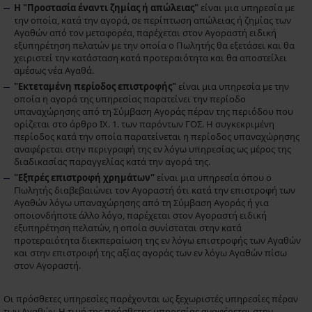
Η "Προστασία έναντι ζημίας ή απώλειας"
είναι μια υπηρεσία με
την οποία, κατά την αγορά, σε περίπτωση απώλειας ή ζημίας των
Αγαθών από τον μεταφορέα, παρέχεται στον Αγοραστή ειδική
εξυπηρέτηση πελατών με την οποία ο Πωλητής θα εξετάσει και θα
χειριστεί την κατάσταση κατά προτεραιότητα και θα αποστείλει
αμέσως νέα Αγαθά.
"Εκτεταμένη περίοδος επιστροφής"
είναι μια υπηρεσία με την
οποία η αγορά της υπηρεσίας παρατείνει την περίοδο
υπαναχώρησης από τη Σύμβαση Αγοράς πέραν της περιόδου που
ορίζεται στο άρθρο IX. 1. των παρόντων ΓΟΣ. Η συγκεκριμένη
περίοδος κατά την οποία παρατείνεται η περίοδος υπαναχώρησης
αναφέρεται στην περιγραφή της εν λόγω υπηρεσίας ως μέρος της
διαδικασίας παραγγελίας κατά την αγορά της.
"Εξπρές επιστροφή χρημάτων"
είναι μια υπηρεσία όπου ο
Πωλητής διαβεβαιώνει τον Αγοραστή ότι κατά την επιστροφή των
Αγαθών λόγω υπαναχώρησης από τη Σύμβαση Αγοράς ή για
οποιονδήποτε άλλο λόγο, παρέχεται στον Αγοραστή ειδική
εξυπηρέτηση πελατών, η οποία συνίσταται στην κατά
προτεραιότητα διεκπεραίωση της εν λόγω επιστροφής των Αγαθών
και στην επιστροφή της αξίας αγοράς των εν λόγω Αγαθών πίσω
στον Αγοραστή.
Οι πρόσθετες υπηρεσίες παρέχονται ως ξεχωριστές υπηρεσίες πέραν
των Αγαθών. Η τιμή της πρόσθετης υπηρεσίας αναφέρεται στην