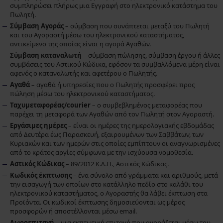
συμπληρώσει πλήρως μια Εγγραφή στο ηλεκτρονικό κατάστημα του
Πωλητή.
Σύμβαση Αγοράς
– σύμβαση που συνάπτεται μεταξύ του Πωλητή
και του Αγοραστή μέσω του ηλεκτρονικού καταστήματος,
αντικείμενο της οποίας είναι η αγορά Αγαθών.
Σύμβαση καταναλωτή
– σύμβαση πώλησης, σύμβαση έργου ή άλλες
συμβάσεις του Αστικού Κώδικα, εφόσον τα συμβαλλόμενα μέρη είναι
αφενός ο καταναλωτής και αφετέρου ο Πωλητής.
Αγαθά
– αγαθά ή υπηρεσίες που ο Πωλητής προσφέρει προς
πώληση μέσω του ηλεκτρονικού καταστήματος.
Ταχυμεταφορέας/courier
– ο συμβεβλημένος μεταφορέας που
παρέχει τη μεταφορά των Αγαθών από τον Πωλητή στον Αγοραστή.
Εργάσιμες ημέρες
– είναι οι ημέρες της ημερολογιακής εβδομάδας
από Δευτέρα έως Παρασκευή, εξαιρουμένων των Σαββάτων, των
Κυριακών και των ημερών στις οποίες εμπίπτουν οι αναγνωρισμένες
από το κράτος αργίες σύμφωνα με την ισχύουσα νομοθεσία.
Αστικός Κώδικας
– 89/2012 Κ.Δ.Π., Αστικός Κώδικας.
Κωδικός έκπτωσης
– ένα σύνολο από γράμματα και αριθμούς, μετά
την εισαγωγή των οποίων στο κατάλληλο πεδίο στο καλάθι του
ηλεκτρονικού καταστήματος, ο Αγοραστής θα λάβει έκπτωση στα
Προϊόντα. Οι κωδικοί έκπτωσης δημοσιεύονται ως μέρος
προσφορών ή αποστέλλονται μέσω email.
Δωροεπιταγή
– μια εκπτωτική επιταγή που αγοράζεται μέσω του