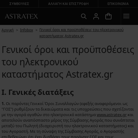
ΣΥΜΒΟΥΛΕΣ
ΑΛΛΑΓΉ ΚΑΙ ΕΠΙΣΤΡΟΦΉ
ΕΠΙΚΟΙΝΩΝΊΑ
Γενικοί όροι και προϋποθέσεις του ηλεκτρονικού
Αρχική
Infobox
καταστήματος Astratex.gr
Γενικοί όροι και προϋποθέσεις
του ηλεκτρονικού
καταστήματος Astratex.gr
I. Γενικές διατάξεις
1.
Οι παρόντες Γενικοί Όροι Συναλλαγών (εφεξής αναφερόμενοι ως
"ΓΟΣ") ρυθμίζουν τα δικαιώματα και τις υποχρεώσεις που σχετίζονται
με την αγορά αγαθών στο ηλεκτρονικό κατάστημα
www.astratex.gr
και
αποτελούν αναπόσπαστο μέρος της Σύμβασης Αγοράς που συνάπτεται
μεταξύ του Πωλητή (διαχειριστή του ηλεκτρονικού καταστήματος) και
του Αγοραστή. Με τη σύναψη της Σύμβασης Αγοράς, ο Αγοραστής
επιβεβαιώνει ότι έχει διαβάσει τους παρόντες ΓΟΣ και τους