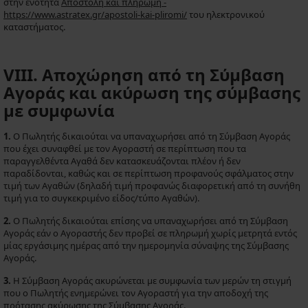
στην ενότητα
Αποστολή και πληρωμή -
https://www.astratex.gr/apostoli-kai-pliromi/
του ηλεκτρονικού
καταστήματος.
VIII. Αποχώρηση από τη Σύμβαση
Αγοράς και ακύρωση της σύμβασης
με συμφωνία
1.
Ο Πωλητής δικαιούται να υπαναχωρήσει από τη Σύμβαση Αγοράς
που έχει συναφθεί με τον Αγοραστή σε περίπτωση που τα
παραγγελθέντα Αγαθά δεν κατασκευάζονται πλέον ή δεν
παραδίδονται, καθώς και σε περίπτωση προφανούς σφάλματος στην
τιμή των Αγαθών (δηλαδή τιμή προφανώς διαφορετική από τη συνήθη
τιμή για το συγκεκριμένο είδος/τύπο Αγαθών).
2.
Ο Πωλητής δικαιούται επίσης να υπαναχωρήσει από τη Σύμβαση
Αγοράς εάν ο Αγοραστής δεν προβεί σε πληρωμή χωρίς μετρητά εντός
μίας εργάσιμης ημέρας από την ημερομηνία σύναψης της Σύμβασης
Αγοράς.
3.
Η Σύμβαση Αγοράς ακυρώνεται με συμφωνία των μερών τη στιγμή
που ο Πωλητής ενημερώνει τον Αγοραστή για την αποδοχή της
πρότασης ακύρωσης της Σύμβασης Αγοράς.