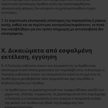
περίπτωση ανταλλαγής Αγαθών εκτός της προαναφερθείσας
ηλεκτρονικής φόρμας, δεν μπορούν να χρησιμοποιηθούν τυχόν
πιστώσεις.
7. Σε περίπτωση επιστροφής ολόκληρης της παραγγελίας ή μέρους
αυτής, καθώς και σε περίπτωση καταγγελίας/παράπονου, το ποσό
που καταβλήθηκε για τον τρόπο πληρωμής με αντικαταβολή δεν
επιστρέφεται.
X. Δικαιώματα από εσφαλμένη
εκτέλεση, εγγύηση
1.
Ο Πωλητής ευθύνεται έναντι του Αγοραστή ότι τα Αγαθά είναι
απαλλαγμένα από ελαττώματα κατά την παραλαβή τους. Ειδικότερα, ο
Πωλητής ευθύνεται έναντι του Αγοραστή ότι κατά τη στιγμή που τα
Αγαθά έχουν μεταβιβαστεί στον Αγοραστή και έχει περιέλθει ο
κίνδυνος ζημίας των Αγαθών,
τα Αγαθά έχουν τα χαρακτηριστικά που συμφωνήθηκαν μεταξύ των
μερών και, ελλείψει συμφωνίας, τα χαρακτηριστικά που περιέγραψε
ο Πωλητής ή ο κατασκευαστής ή που ανέμενε ο Αγοραστής ενόψει
της φύσης των Αγαθών και βάσει της διαφήμισης που
πραγματοποίησαν,