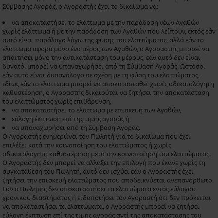
Σύμβασης Αγοράς, ο Αγοραστής έχει το δικαίωμα να:
να αποκαταστήσει το ελάττωμα με την παράδοση νέων Αγαθών
χωρίς ελάττωμα ή με την παράδοση των Αγαθών που λείπουν, εκτός εάν
αυτό είναι παράλογο λόγω της φύσης του ελαττώματος, αλλά εάν το
ελάττωμα αφορά μόνο ένα μέρος των Αγαθών, ο Αγοραστής μπορεί να
απαιτήσει μόνο την αντικατάσταση του μέρους, εάν αυτό δεν είναι
δυνατό, μπορεί να υπαναχωρήσει από τη Σύμβαση Αγοράς. Ωστόσο,
εάν αυτό είναι δυσανάλογο σε σχέση με τη φύση του ελαττώματος,
ιδίως εάν το ελάττωμα μπορεί να αποκατασταθεί χωρίς αδικαιολόγητη
καθυστέρηση, ο Αγοραστής δικαιούται να ζητήσει την αποκατάσταση
του ελαττώματος χωρίς επιβάρυνση,
να αποκαταστήσει το ελάττωμα με επισκευή των Αγαθών,
εύλογη έκπτωση επί της τιμής αγοράς ή
να υπαναχωρήσει από τη Σύμβαση Αγοράς.
Ο Αγοραστής ενημερώνει τον Πωλητή για το δικαίωμα που έχει
επιλέξει κατά την κοινοποίηση του ελαττώματος ή χωρίς
αδικαιολόγητη καθυστέρηση μετά την κοινοποίηση του ελαττώματος.
Ο Αγοραστής δεν μπορεί να αλλάξει την επιλογή που έκανε χωρίς τη
συγκατάθεση του Πωλητή, αυτό δεν ισχύει εάν ο Αγοραστής έχει
ζητήσει την επισκευή ελαττώματος που αποδεικνύεται ανεπανόρθωτο.
Εάν ο Πωλητής δεν αποκαταστήσει τα ελαττώματα εντός εύλογου
χρονικού διαστήματος ή ειδοποιήσει τον Αγοραστή ότι δεν πρόκειται
να αποκαταστήσει τα ελαττώματα, ο Αγοραστής μπορεί να ζητήσει
εύλογη έκπτωση επί της τιμής αγοράς αντί της αποκατάστασης του