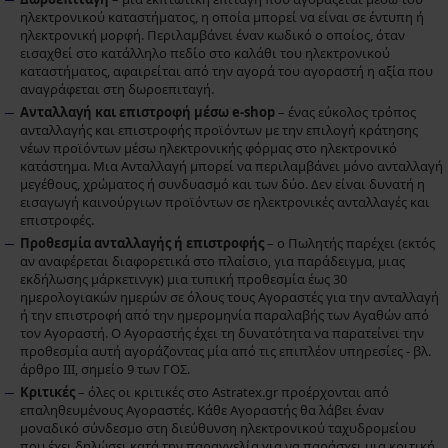
ηλεκτρονικού καταστήματος, η οποία μπορεί να είναι σε έντυπη ή
ηλεκτρονική μορφή. Περιλαμβάνει έναν κωδικό ο οποίος, όταν
εισαχθεί στο κατάλληλο πεδίο στο καλάθι του ηλεκτρονικού
καταστήματος, αφαιρείται από την αγορά του αγοραστή η αξία που
αναγράφεται στη δωροεπιταγή.
Ανταλλαγή και επιστροφή μέσω e-shop
– ένας εύκολος τρόπος
ανταλλαγής και επιστροφής προϊόντων με την επιλογή κράτησης
νέων προϊόντων μέσω ηλεκτρονικής φόρμας στο ηλεκτρονικό
κατάστημα. Μια Ανταλλαγή μπορεί να περιλαμβάνει μόνο ανταλλαγή
μεγέθους, χρώματος ή συνδυασμό και των δύο. Δεν είναι δυνατή η
εισαγωγή καινούργιων προϊόντων σε ηλεκτρονικές ανταλλαγές και
επιστροφές.
Προθεσμία ανταλλαγής ή επιστροφής
– ο Πωλητής παρέχει (εκτός
αν αναφέρεται διαφορετικά στο πλαίσιο, για παράδειγμα, μιας
εκδήλωσης μάρκετινγκ) μια τυπική προθεσμία έως 30
ημερολογιακών ημερών σε όλους τους Αγοραστές για την ανταλλαγή
ή την επιστροφή από την ημερομηνία παραλαβής των Αγαθών από
τον Αγοραστή. Ο Αγοραστής έχει τη δυνατότητα να παρατείνει την
προθεσμία αυτή αγοράζοντας μία από τις επιπλέον υπηρεσίες - βλ.
άρθρο III, σημείο 9 των ΓΟΣ.
Κριτικές
– όλες οι κριτικές στο Astratex.gr προέρχονται από
επαληθευμένους Αγοραστές. Κάθε Αγοραστής θα λάβει έναν
μοναδικό σύνδεσμο στη διεύθυνση ηλεκτρονικού ταχυδρομείου
που έχει δηλώσει κατά την παραγγελία για να παράσχει μια κριτική