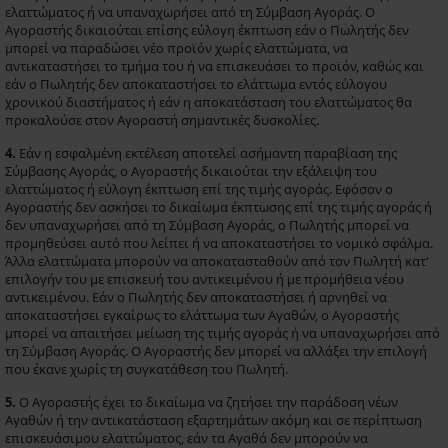
ελαττώματος ή να υπαναχωρήσει από τη Σύμβαση Αγοράς. Ο
Αγοραστής δικαιούται επίσης εύλογη έκπτωση εάν ο Πωλητής δεν
μπορεί να παραδώσει νέο προϊόν χωρίς ελαττώματα, να
αντικαταστήσει το τμήμα του ή να επισκευάσει το προϊόν, καθώς και
εάν ο Πωλητής δεν αποκαταστήσει το ελάττωμα εντός εύλογου
χρονικού διαστήματος ή εάν η αποκατάσταση του ελαττώματος θα
προκαλούσε στον Αγοραστή σημαντικές δυσκολίες.
4.
Εάν η εσφαλμένη εκτέλεση αποτελεί ασήμαντη παραβίαση της
Σύμβασης Αγοράς, ο Αγοραστής δικαιούται την εξάλειψη του
ελαττώματος ή εύλογη έκπτωση επί της τιμής αγοράς. Εφόσον ο
Αγοραστής δεν ασκήσει το δικαίωμα έκπτωσης επί της τιμής αγοράς ή
δεν υπαναχωρήσει από τη Σύμβαση Αγοράς, ο Πωλητής μπορεί να
προμηθεύσει αυτό που λείπει ή να αποκαταστήσει το νομικό σφάλμα.
Άλλα ελαττώματα μπορούν να αποκατασταθούν από τον Πωλητή κατ'
επιλογήν του με επισκευή του αντικειμένου ή με προμήθεια νέου
αντικειμένου. Εάν ο Πωλητής δεν αποκαταστήσει ή αρνηθεί να
αποκαταστήσει εγκαίρως το ελάττωμα των Αγαθών, ο Αγοραστής
μπορεί να απαιτήσει μείωση της τιμής αγοράς ή να υπαναχωρήσει από
τη Σύμβαση Αγοράς. Ο Αγοραστής δεν μπορεί να αλλάξει την επιλογή
που έκανε χωρίς τη συγκατάθεση του Πωλητή.
5.
Ο Αγοραστής έχει το δικαίωμα να ζητήσει την παράδοση νέων
Αγαθών ή την αντικατάσταση εξαρτημάτων ακόμη και σε περίπτωση
επισκευάσιμου ελαττώματος, εάν τα Αγαθά δεν μπορούν να