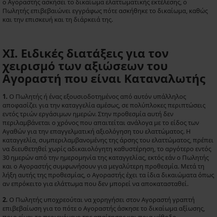
ο Αγοραστής ασκήσει το δικαίωμα ελαττωματικής εκτέλεσης, ο
Πωλητής επιβεβαιώνει εγγράφως πότε ασκήθηκε το δικαίωμα, καθώς
και την επισκευή και τη διάρκειά της.
XI. Ειδικές διατάξεις για τον
χειρισμό των αξιώσεων του
Αγοραστή που είναι Καταναλωτής
1.
Ο Πωλητής ή ένας εξουσιοδοτημένος από αυτόν υπάλληλος
αποφασίζει για την καταγγελία αμέσως, σε πολύπλοκες περιπτώσεις
εντός τριών εργάσιμων ημερών. Στην προθεσμία αυτή δεν
περιλαμβάνεται ο χρόνος που απαιτείται ανάλογα με το είδος των
Αγαθών για την επαγγελματική αξιολόγηση του ελαττώματος. Η
καταγγελία, συμπεριλαμβανομένης της άρσης του ελαττώματος, πρέπει
να διευθετηθεί χωρίς αδικαιολόγητη καθυστέρηση, το αργότερο εντός
30 ημερών από την ημερομηνία της καταγγελίας, εκτός εάν ο Πωλητής
και ο Αγοραστής συμφωνήσουν για μεγαλύτερη προθεσμία. Μετά τη
λήξη αυτής της προθεσμίας, ο Αγοραστής έχει τα ίδια δικαιώματα όπως
αν επρόκειτο για ελάττωμα που δεν μπορεί να αποκατασταθεί.
2.
Ο Πωλητής υποχρεούται να χορηγήσει στον Αγοραστή γραπτή
επιβεβαίωση για το πότε ο Αγοραστής άσκησε το δικαίωμα αξίωσης,