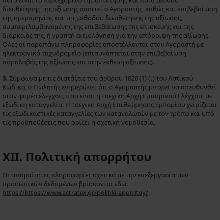
ποιο είναι το περιεχόμενο της απαίτησης και ποια μέθοδο
διευθέτησης της αξίωσης απαιτεί ο Αγοραστής, καθώς και επιβεβαίωση
της ημερομηνίας και της μεθόδου διευθέτησης της αξίωσης,
συμπεριλαμβανομένης της επιβεβαίωσης της επισκευής και της
διάρκειάς της, ή γραπτή αιτιολόγηση για την απόρριψη της αξίωσης.
Όλες οι παραπάνω πληροφορίες αποστέλλονται στον Αγοραστή με
ηλεκτρονικό ταχυδρομείο (επισυνάπτεται στην επιβεβαίωση
παραλαβής της αξίωσης και στην έκθεση αξίωσης).
3.
Σύμφωνα με τις διατάξεις του άρθρου 1820 (1) (ι) του Αστικού
Κώδικα, ο Πωλητής ενημερώνει ότι ο Αγοραστής μπορεί να απευθυνθεί
στον φορέα ελέγχου, που είναι η τσεχική Αρχή Εμπορικού Ελέγχου, με
εξώδικη καταγγελία. Η τσεχική Αρχή Επιθεώρησης Εμπορίου χειρίζεται
τις εξωδικαστικές καταγγελίες των καταναλωτών με τον τρόπο και υπό
τις προϋποθέσεις που ορίζει η σχετική νομοθεσία.
XII. Πολιτική απορρήτου
Οι απαραίτητες πληροφορίες σχετικά με την επεξεργασία των
προσωπικών δεδομένων βρίσκονται εδώ:
https://https://www.astratex.gr/politiki-aporritoy/
.