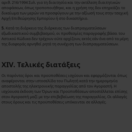
αριθ. 216/1994 Συλ. για τη διαιτησία και την εκτέλεση διαιτητικών
αποφάσεων, όπως τροποποιήθηκε, και η χρήση της δεν επηρεάζει το
δικαίωμα των μερών να προσφύγουν με την αξίωσή τους στην τσεχική
Αρχή Επιθεώρησης Εμπορίου ή στο δικαστήριο.
5.
Κατά τη διάρκεια της διάρκειας των διαπραγματεύσεων
εξωδικαστικού συμβιβασμού, οι προθεσμίες παραγραφής βάσει του
Αστικού Κώδικα δεν τρέχουν ούτε αρχίζουν, εκτός εάν ένα από τα μέρη
της διαφοράς αρνηθεί ρητά τη συνέχιση των διαπραγματεύσεων.
XIV. Τελικές διατάξεις
Οι παρόντες όροι και προϋποθέσεις ισχύουν και εφαρμόζονται όπως
αναφέρονται στην ιστοσελίδα του Πωλητή κατά την ημερομηνία
αποστολής της ηλεκτρονικής παραγγελίας από τον Αγοραστή. Η
ισχύουσα έκδοση των Όρων και Προϋποθέσεων αποστέλλεται επίσης
στον Αγοραστή μαζί με την επιβεβαίωση της παραγγελίας. Οι αλλαγές
στους όρους και τις προϋποθέσεις υπόκεινται σε αλλαγές.