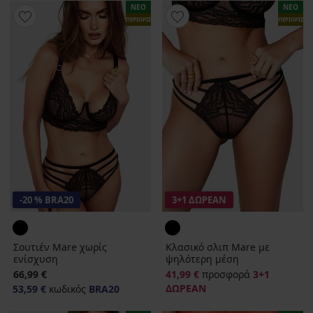
ΝΕΟ
ΝΕΟ
ΠΕΡΙΟΡΙΣΜΕΝΑ
ΠΕΡΙΟΡΙΣΜ
-20 % BRA20
3+1 ΔΩΡΕΑΝ
Σουτιέν Mare χωρίς
Κλασικό σλιπ Mare με
ενίσχυση
ψηλότερη μέση
66,99 €
41,99 €
προσφορά
3+1
ΔΩΡΕΑΝ
53,59 €
κωδικός
BRA20