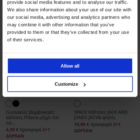
provide social media features and to analyse our traffic.
ΝΕΟ
ΝΕΟ
We also share information about your use of our site with
ΠΕΡΙΟΡΙΣΜ
our social media, advertising and analytics partners who
may combine it with other information that you’ve
provided to them or that they’ve collected from your use
of their services.
Allow all
Customize
2+1 ΔΩΡΕΑΝ
2+1 ΔΩΡΕΑΝ
Γυναικείες βαμβακερές
3PACK Κάλτσες JACK AND
κάλτσες Flitana μέχρι τον
JONES JACVik ψηλές
ασ...
10,99 €
προσφορά
2+1
4,39 €
προσφορά
2+1
ΔΩΡΕΑΝ
ΔΩΡΕΑΝ