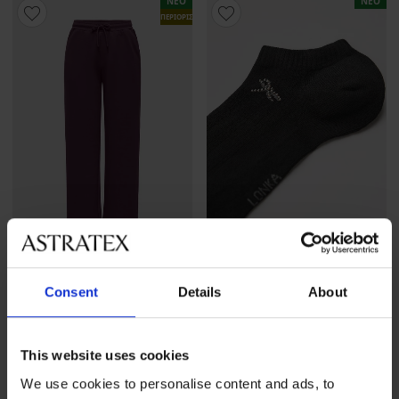
ΝΕΟ
ΝΕΟ
ΠΕΡΙΟΡΙΣΜΕΝΑ
2+1 ΔΩΡΕΑΝ
Consent
Details
About
Γυναικεία αθλητική φόρμα
Γυναικείες βαμβακερές
Only Play ONPLounge MW
κάλτσες Flitana μέχρι τον
ασ...
36,99 €
This website uses cookies
4,39 €
προσφορά
2+1
ΔΩΡΕΑΝ
We use cookies to personalise content and ads, to