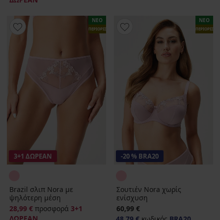
ΝΕΟ
ΝΕΟ
ΠΕΡΙΟΡΙΣΜΕΝΑ
ΠΕΡΙΟΡΙΣΜ
3+1 ΔΩΡΕΑΝ
-20 % BRA20
Brazil σλιπ Nora με
Σουτιέν Nora χωρίς
ψηλότερη μέση
ενίσχυση
28,99 €
προσφορά
3+1
60,99 €
ΔΩΡΕΑΝ
48,79 €
κωδικός
BRA20