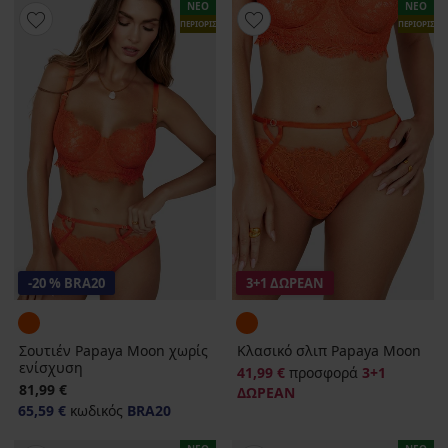
ΝΕΟ
ΝΕΟ
ΠΕΡΙΟΡΙΣΜΕΝΑ
ΠΕΡΙΟΡΙΣΜ
-20 % BRA20
3+1 ΔΩΡΕΑΝ
Σουτιέν Papaya Moon χωρίς
Κλασικό σλιπ Papaya Moon
ενίσχυση
41,99 €
προσφορά
3+1
81,99 €
ΔΩΡΕΑΝ
65,59 €
κωδικός
BRA20