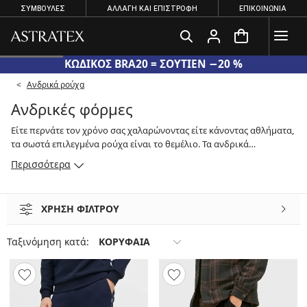
ΣΥΜΒΟΥΛΕΣ
ΑΛΛΑΓΉ ΚΑΙ ΕΠΙΣΤΡΟΦΉ
ΕΠΙΚΟΙΝΩΝΊΑ
ΚΩΔΙΚΟΣ BRA20 = ΣΟΥΤΙΕΝ −20 %
Ανδρικά ρούχα
Ανδρικές φόρμες
Είτε περνάτε τον χρόνο σας χαλαρώνοντας είτε κάνοντας αθλήματα,
τα σωστά επιλεγμένα ρούχα είναι το θεμέλιο. Τα ανδρικά
παντελόνια της σειράς μας είναι ιδανικά για αυτό. Για αθλήματα,
Περισσότερα
φορέστε παντελόνια ή κολάν από λειτουργικά υφάσματα. Είναι
ελαφριά, αναπνέουν και, χάρη στα ειδικά υλικά, θα σας
προσφέρουν μέγιστη άνεση ακόμα και σε υψηλότερες
ΧΡΗΣΗ ΦΙΛΤΡΟΥ
θερμοκρασίες. Τα ανδρικά παντελόνια είναι διαθέσιμα και σε μάξι
μεγέθη, οπότε υπάρχει κάτι για όλους.
Ταξινόμηση κατά:
ΚΟΡΥΦΑΙΑ