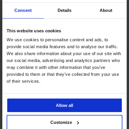
Consent
Details
About
Αγαπημένες μάρκες
Astratex
This website uses cookies
Πιο συχνά επιλεγμένα χρώματα
We use cookies to personalise content and ads, to
μαύρο
γκρι
provide social media features and to analyse our traffic.
We also share information about your use of our site with
Πιο συχνά επιλεγμένα μεγέθη
our social media, advertising and analytics partners who
M
L
S
XL
may combine it with other information that you’ve
provided to them or that they’ve collected from your use
of their services.
Το 8% της αγοράς
Δωρεάν αλλαγή,
επιστρέφεται
επιστροφή
Allow all
Χαμηλό κόστος
Πώς να επιλέξω
Customize