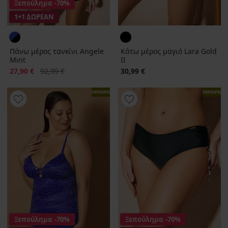
Ξεπούλημα
-70%
1+1 ΔΩΡΕΑΝ
Πάνω μέρος τανκίνι Angele
Κάτω μέρος μαγιό Lara Gold
Mint
II
Έκπτωση
Αρχική τιμή
27,90 €
92,99 €
30,99 €
ΠΕΡΙΟΡΙΣΜΕΝΑ
ΠΕΡΙΟΡΙΣΜ
Ξεπούλημα
-70%
Ξεπούλημα
-70%