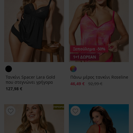
Ξεπούλημα
-50%
1+1 ΔΩΡΕΑΝ
Τανκίνι Spacer Lara Gold
Πάνω μέρος τανκίνι Roseline
που στεγνώνει γρήγορα
Έκπτωση
Αρχική τιμή
46,49 €
92,99 €
127,98 €
ΠΕΡΙΟΡΙΣΜΕΝΑ