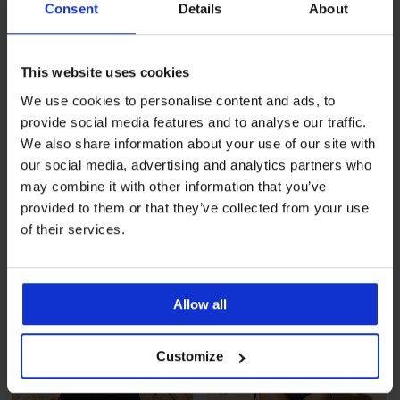
Consent
Details
About
Ξεπούλημα
-70%
Ξεπούλημα
-70%
1+1 ΔΩΡΕΑΝ
1+1 ΔΩΡΕΑΝ
This website uses cookies
We use cookies to personalise content and ads, to
provide social media features and to analyse our traffic.
Πάνω μέρος τανκίνι Angele
Πάνω μέρος τανκίνι Patricia
We also share information about your use of our site with
Rose
Έκπτωση
Αρχική τιμή
37,20 €
123,99 €
our social media, advertising and analytics partners who
Έκπτωση
Αρχική τιμή
27,90 €
92,99 €
may combine it with other information that you’ve
ΠΕΡΙΟΡΙΣΜ
provided to them or that they’ve collected from your use
of their services.
Allow all
Customize