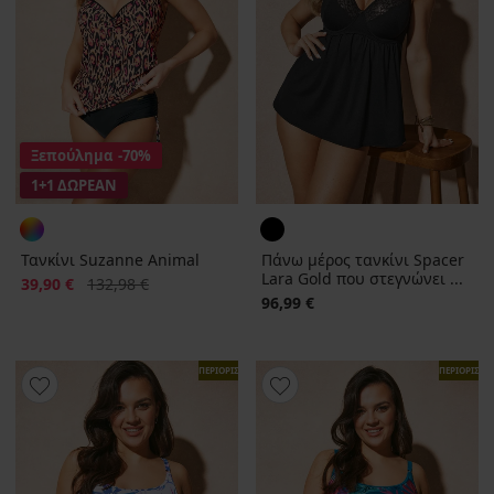
Ξεπούλημα
-70%
1+1 ΔΩΡΕΑΝ
Τανκίνι Suzanne Animal
Πάνω μέρος τανκίνι Spacer
Lara Gold που στεγνώνει ...
Έκπτωση
Αρχική τιμή
39,90 €
132,98 €
96,99 €
ΠΕΡΙΟΡΙΣΜΕΝΑ
ΠΕΡΙΟΡΙΣΜ