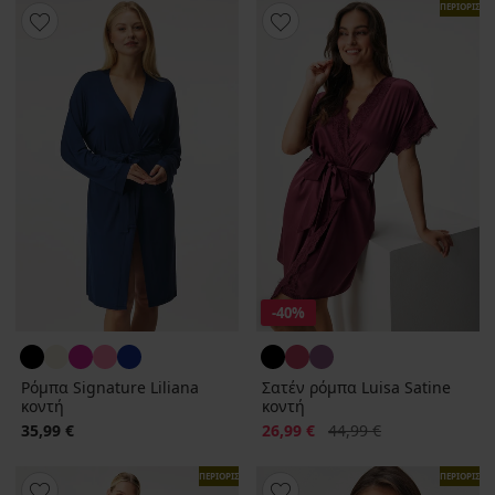
ΠΕΡΙΟΡΙΣΜ
-40%
Ρόμπα Signature Liliana
Σατέν ρόμπα Luisa Satine
κοντή
κοντή
Έκπτωση
Αρχική τιμή
35,99 €
26,99 €
44,99 €
ΠΕΡΙΟΡΙΣΜΕΝΑ
ΠΕΡΙΟΡΙΣΜ