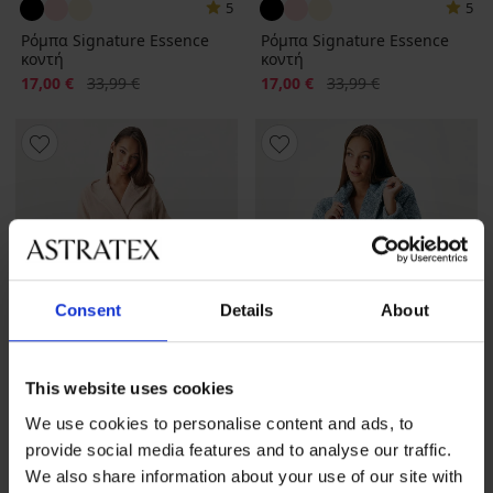
5
5
Ρόμπα Signature Essence
Ρόμπα Signature Essence
κοντή
κοντή
Έκπτωση
Αρχική τιμή
Έκπτωση
Αρχική τιμή
17,00 €
33,99 €
17,00 €
33,99 €
Consent
Details
About
This website uses cookies
We use cookies to personalise content and ads, to
provide social media features and to analyse our traffic.
We also share information about your use of our site with