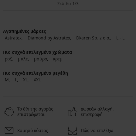
Σελίδα 1/3
Αγαπημένες μάρκες
Astratex
Diamond by Astratex
Dkaren Sp. z o.o.
L - L
Πιο συχνά επιλεγμένα χρώματα
ροζ
μπλε
μαύρο
κρεμ
Πιο συχνά επιλεγμένα μεγέθη
M
L
XL
XXL
Το 8% της αγοράς
Δωρεάν αλλαγή,
επιστρέφεται
επιστροφή
Χαμηλό κόστος
Πώς να επιλέξω