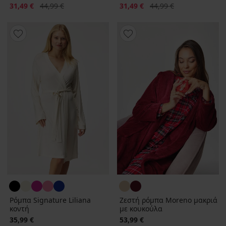
Έκπτωση
Αρχική τιμή
Έκπτωση
Αρχική τιμή
31,49 €
44,99 €
31,49 €
44,99 €
Ρόμπα Signature Liliana
Ζεστή ρόμπα Moreno μακριά
κοντή
με κουκούλα
35,99 €
53,99 €