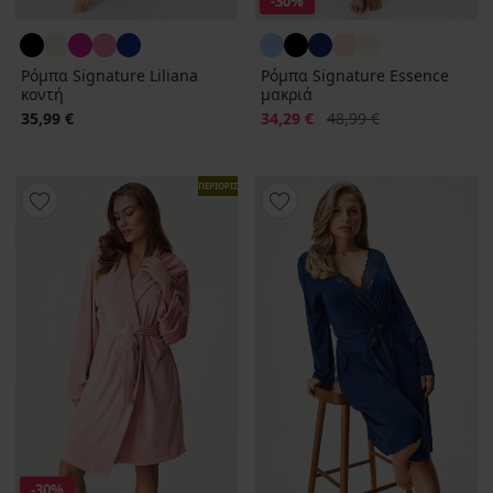
-30%
Ρόμπα Signature Liliana
Ρόμπα Signature Essence
κοντή
μακριά
Έκπτωση
Αρχική τιμή
35,99 €
34,29 €
48,99 €
ΠΕΡΙΟΡΙΣΜΕΝΑ
-30%