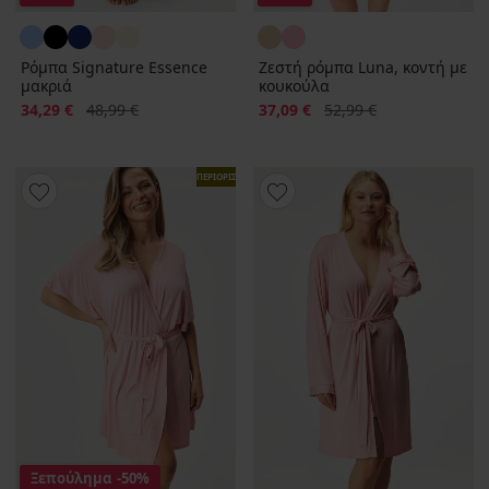
Ρόμπα Signature Essence
Ζεστή ρόμπα Luna, κοντή με
μακριά
κουκούλα
Έκπτωση
Αρχική τιμή
Έκπτωση
Αρχική τιμή
34,29 €
48,99 €
37,09 €
52,99 €
ΠΕΡΙΟΡΙΣΜΕΝΑ
Ξεπούλημα
-50%