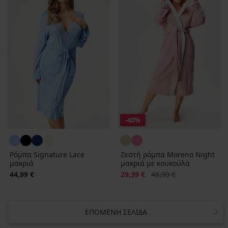
-40%
Ρόμπα Signature Lace
Ζεστή ρόμπα Moreno Night
μακριά
μακριά με κουκούλα
Έκπτωση
Αρχική τιμή
44,99 €
29,39 €
48,99 €
ΕΠΌΜΕΝΗ ΣΕΛΊΔΑ