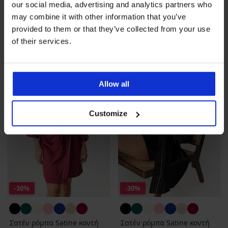
our social media, advertising and analytics partners who
Ζεστή ρόμπα Moreno μακριά
Ζεστή ρόμπα Moreno Ice
με κουκούλα
μακριά με κουκούλα
may combine it with other information that you’ve
53,99 €
57,99 €
provided to them or that they’ve collected from your use
of their services.
Allow all
Customize
-30%
-30%
Σατέν ρόμπα Satine κοντή
Σατέν ρόμπα Satine κοντή