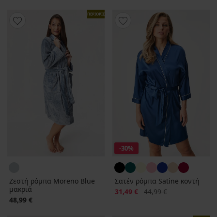
ΠΕΡΙΟΡΙΣΜΕΝΑ
-30%
Ζεστή ρόμπα Moreno Blue
Σατέν ρόμπα Satine κοντή
μακριά
Έκπτωση
Αρχική τιμή
31,49 €
44,99 €
48,99 €