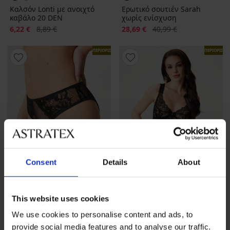
Καλσόν Lonti με ανοιχτό
Ερωτικό σουτιέν Sarah
καβάλο 20 DEN
χωρίς ενίσχυση
Έκπτωση
Αρχική τιμή
Έκπτωση
Αρχική τιμή
6,22 €
8,89 €
28,69 €
40,99 €
ΠΕΡΙΟΡΙΣΜΕΝΑ
ΠΕΡΙΟΡΙΣΜ
Consent
Details
About
-30%
This website uses cookies
We use cookies to personalise content and ads, to
Σαγηνευτικό σλιπ Sarah με
Σαγηνευτικό σετ Donna
provide social media features and to analyse our traffic.