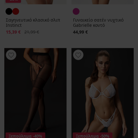
Σαγηνευτικό κλασικό σλιπ
Γυναικείο σατέν νυχτικό
Instinct
Gabrielle κοντό
Έκπτωση
Αρχική τιμή
15,39 €
21,99 €
44,99 €
Ξεπούλημα
-40%
Ξεπούλημα
-50%