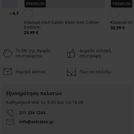
PREMIUM
PREMIUM
4,7
Κλασικό σλιπ Calvin Klein Icon Cotton
Κλασικό σλ
Emblem
30,99 €
29,99 €
Το 8% της αγοράς
Δωρεάν αλλαγή,
επιστρέφεται
επιστροφή
Χαμηλό κόστος
Πώς να επιλέξω
3+1 ΔΩΡΕΑΝ
3+1 ΔΩΡΕΑΝ
3+1 ΔΩΡΕΑΝ
Εξυπηρέτηση πελατών
2PACK
Σλιπ
2PACK
Σλιπ
περιόδου
Σλιπ
Καθημερινά από τις 8.00 έως τις 16.00
περιόδου
για
εμμηνόρροιας
Moon
μέτρια
Moon
211 234 1244
για
έμμηνο
για
info@astratex.gr
ισχυρότερη
ρύση
μέτρια
εμμηνόρροι...
έμμηνο
30,99
ρύσ...
40,99