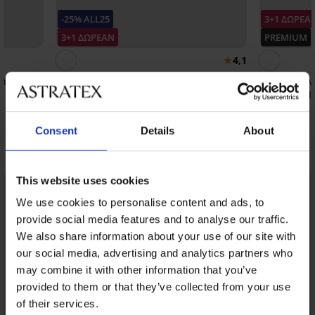
-25% ALL25
3+1 ΔΩΡΕΑ
3+1 ΔΩΡΕΑΝ
PREMIUM
4,1
n I
Γυναικείο σλιπ σύσφιξης Relaxa
Κλασικό σλι
ψηλή μέση
28,99 €
26,99 €
21,74 €
κωδικός:
ALL25
Consent
Details
About
Ανακαλύψτε παρόμοια κομμάτια
This website uses cookies
We use cookies to personalise content and ads, to
provide social media features and to analyse our traffic.
We also share information about your use of our site with
our social media, advertising and analytics partners who
may combine it with other information that you’ve
provided to them or that they’ve collected from your use
of their services.