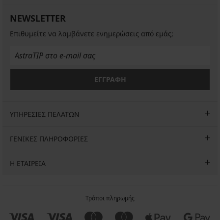
22,99
μέτρια
υψηλή
ρύσ...
€
€
€
έμμηνη...
μέση
40,99
NEWSLETTER
προσφορά
προσφορά
24,59
30,99
€
3+1
3+1
€
€
Επιθυμείτε να λαμβάνετε ενημερώσεις από εμάς;
προσφορά
ΔΩΡΕΑΝ
ΔΩΡΕΑΝ
προσφορά
40,99
3+1
€
3+1
ΔΩΡΕΑΝ
ΔΩΡΕΑΝ
ΕΓΓΡΑΦΗ
ΥΠΗΡΕΣΙΕΣ ΠΕΛΑΤΩΝ
ΓΕΝΙΚΕΣ ΠΛΗΡΟΦΟΡΙΕΣ
Η ΕΤΑΙΡΕΙΑ
Τρόποι πληρωμής