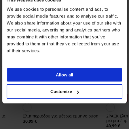
We use cookies to personalise content and ads, to
provide social media features and to analyse our traffic.
We also share information about your use of our site with
our social media, advertising and analytics partners who
may combine it with other information that you’ve
provided to them or that they’ve collected from your use
of their services.
Allow all
Customize
3+1 ΔΩΡΕΑΝ
3+1 ΔΩΡΕΑ
ρια
Σλιπ περιόδου για μέτρια έμμηνο ρύση
2PACK Σλιπ
μέτρια έμμ
30,99 €
40,99 €