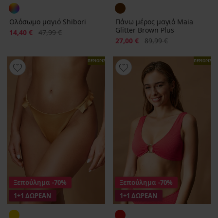
Ολόσωμο μαγιό Shibori
Πάνω μέρος μαγιό Maia
Glitter Brown Plus
Έκπτωση
Αρχική τιμή
14,40 €
47,99 €
Έκπτωση
Αρχική τιμή
27,00 €
89,99 €
ΠΕΡΙΟΡΙΣΜΕΝΑ
ΠΕΡΙΟΡΙΣΜ
Ξεπούλημα
-70%
Ξεπούλημα
-70%
1+1 ΔΩΡΕΑΝ
1+1 ΔΩΡΕΑΝ