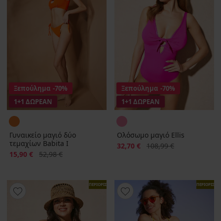
Ξεπούλημα
-70%
Ξεπούλημα
-70%
1+1 ΔΩΡΕΑΝ
1+1 ΔΩΡΕΑΝ
Γυναικείο μαγιό δύο
Ολόσωμο μαγιό Ellis
τεμαχίων Babita I
Έκπτωση
Αρχική τιμή
32,70 €
108,99 €
Έκπτωση
Αρχική τιμή
15,90 €
52,98 €
ΠΕΡΙΟΡΙΣΜΕΝΑ
ΠΕΡΙΟΡΙΣΜ