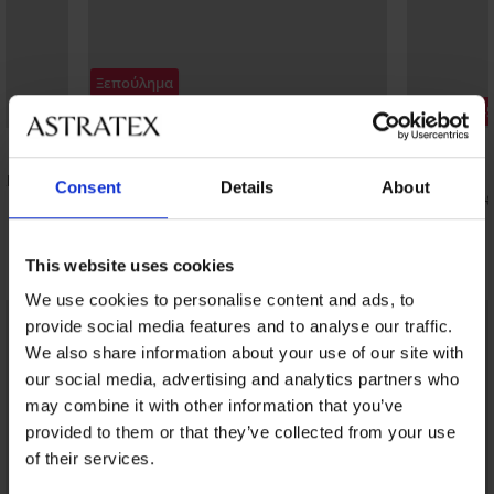
Ξεπούλημα
Έκπτωση -50%
Έκπτωση -
RM Salty
Μπικίνι Orange Gold
Μαγιό δύο τ
Consent
Details
About
55,49 €
18,49 €
110,98 €
36,98
Ανακαλύψτε παρόμοια κομμάτια
This website uses cookies
We use cookies to personalise content and ads, to
LIMITED
LIMITED
provide social media features and to analyse our traffic.
We also share information about your use of our site with
our social media, advertising and analytics partners who
may combine it with other information that you’ve
provided to them or that they’ve collected from your use
of their services.