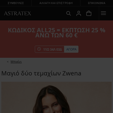
ΣΥΜΒΟΥΛΕΣ
ΑΛΛΑΓΉ ΚΑΙ ΕΠΙΣΤΡΟΦΉ
ΕΠΙΚΟΙΝΩΝΊΑ
ΚΩΔΙΚΟΣ ALL25 = ΕΚΠΤΩΣΗ 25 %
ΑΝΩ ΤΩΝ 60 €
ΑΓΟΡΑ
11
Ω
34
Λ
03
Δ
Μπικίνι
Μαγιό δύο τεμαχίων Zwena