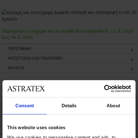
Δωρεάν αλλαγή και επιστροφή εντός 30
ημερών
Παραγγείλετε σήμερα και τα αγαθά θα παραδοθούν:
12. 8.
2026
έως
14. 8.
2026
ΠΕΡΙΓΡΑΦΗ
ΑΠΟΣΤΟΛΗ ΚΑΙ ΠΛΗΡΩΜΗ
ΑΛΛΑΓΗ
Μπορεί να σας αρέσει
Consent
Details
About
This website uses cookies
We use cookies to personalise content and ads, to