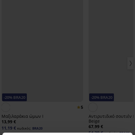
-20% BRA20
-20% BRA20
5
Μαξιλαράκια ώμων I
Αντιρυτιδικό σουτιέν L
Beige
13,99 €
67,99 €
11,19 €
κωδικός:
BRA20
54,39 €
κωδικός:
BRA20