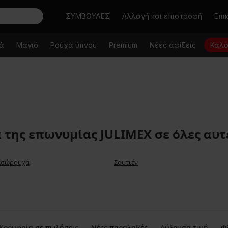
Αναζήτηση
ΣΥΜΒΟΥΛΕΣ
Αλλαγή και επιστροφή
Επι
κά
Μαγιό
Ρούχα ύπνου
Premium
Νέες αφίξεις
Καλο
 της επωνυμίας JULIMEX σε όλες αυτέ
 εσώρουχα
Σουτιέν
Κορυφαία σε πωλήσεις
Νέες παραλαβές
Αύξουσα τιμή
Φ