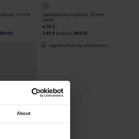
μάτινες 14 mm
Υφασμάτινες τιράντες 10 mm
Sand
4,79 €
BRA20
3,83 €
κωδικός
BRA20
About