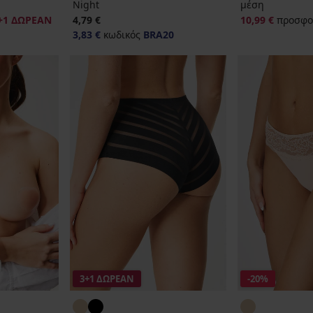
Night
μέση
+1 ΔΩΡΕΑΝ
4,79 €
10,99 €
προσφο
3,83 €
κωδικός
BRA20
3+1 ΔΩΡΕΑΝ
-20%