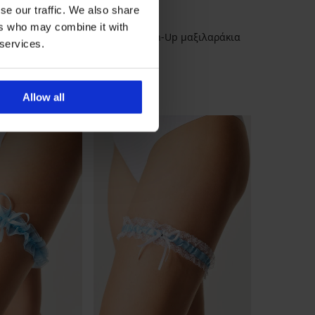
se our traffic. We also share
ers who may combine it with
Αφρώδη Push-Up μαξιλαράκια
 services.
αφρώδη Push-Up
7,69 €
ς
BRA20
Allow all