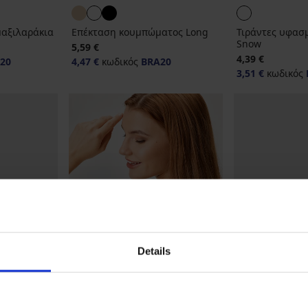
μαξιλαράκια
Επέκταση κουμπώματος Long
Τιράντες υφασ
Snow
5,59 €
4,39 €
20
4,47 €
κωδικός
BRA20
3,51 €
κωδικός
Details