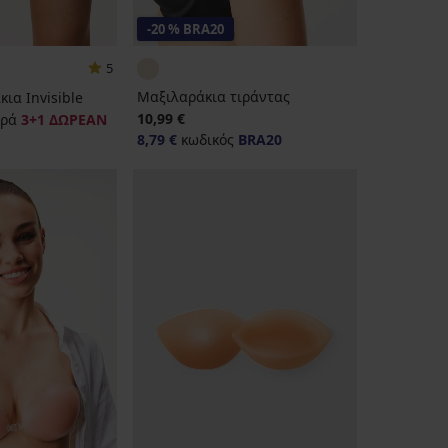
-20 % BRA20
5
Μαξιλαράκια τιράντας
ια Invisible
10,99 €
ρά
3+1 ΔΩΡΕΑΝ
8,79 €
κωδικός
BRA20