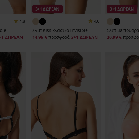
3+1 ΔΩΡΕΑΝ
3+1 ΔΩΡΕΑΝ
4,8
4,6
ible
Σλιπ Kiss κλασικό Invisible
Σλιπ με ποδαράκ
+1 ΔΩΡΕΑΝ
14,99 €
προσφορά
3+1 ΔΩΡΕΑΝ
20,99 €
προσφο