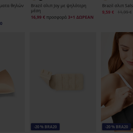
ματα θηλών
Brazil σλιπ Joy με ψηλότερη
Brazil σλιπ Sal
μέση
Έκπτωση
Αρχική τ
9,59 €
11,99 €
16,99 €
προσφορά
3+1 ΔΩΡΕΑΝ
0
-20 % BRA20
-20 % BRA20