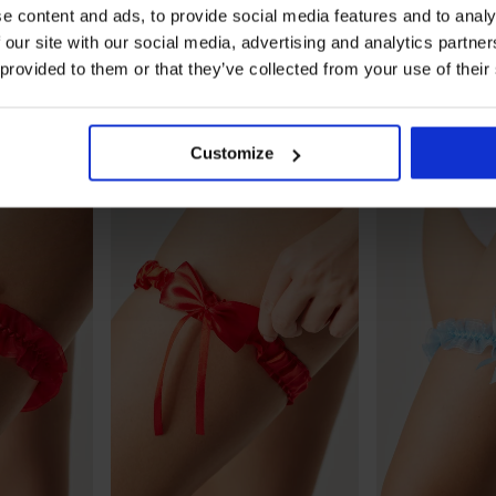
-20 % BRA20
-20 % BRA20
e content and ads, to provide social media features and to analy
 our site with our social media, advertising and analytics partn
 provided to them or that they’ve collected from your use of their
νης Push-
Τιράντες υφασμάτινες 14 mm
Αυτοκόλλητα 
Sand
μαξιλαράκια
4,39 €
14,99 €
20
3,51 €
κωδικός
BRA20
11,99 €
κωδικό
Customize