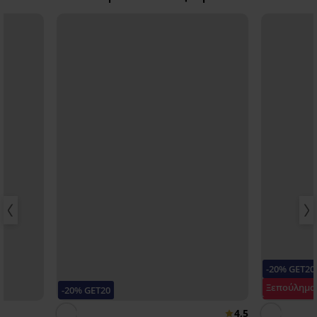
-20% GET20
Ξεπούλημα
-20% GET20
Έκπτωση -
4,5