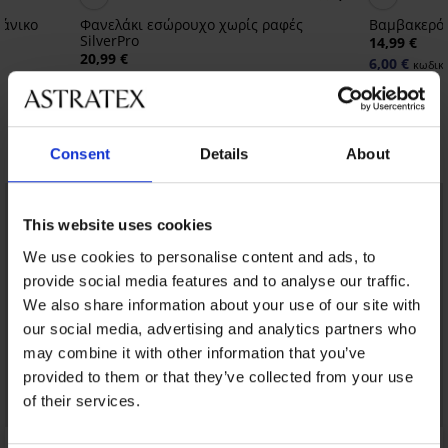
άνικο
Φανελάκι εσώρουχο χωρίς ραφές
Βαμβακερό 
SilverPro
14,99 €
20,99 €
6,00 €
κωδικό
16,79 €
κωδικός:
GET20
Ανακαλύψτε παρόμοια κομμάτια
Consent
Details
About
LIMITED
This website uses cookies
We use cookies to personalise content and ads, to
provide social media features and to analyse our traffic.
We also share information about your use of our site with
our social media, advertising and analytics partners who
may combine it with other information that you’ve
provided to them or that they’ve collected from your use
of their services.