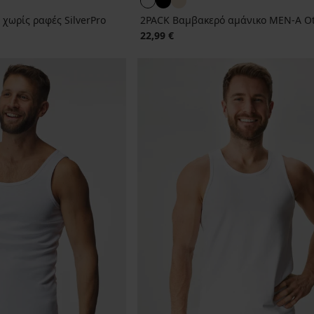
χωρίς ραφές SilverPro
2PACK Βαμβακερό αμάνικο MEN-A O
22,99 €