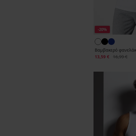
-20%
Βαμβακερό φανελάκι
Έκπτωση
Αρχική τιμή
13,59 €
16,99 €