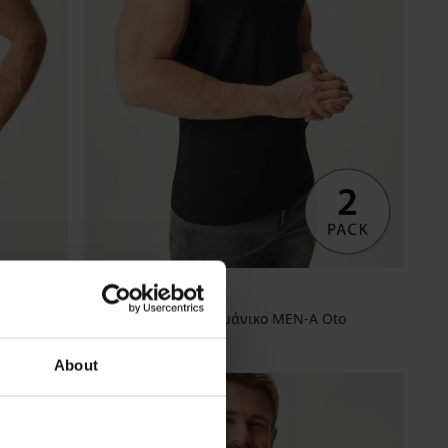
ο
2PACK Βαμβακερό αμάνικο MEN-A Oto
22,99 €
About