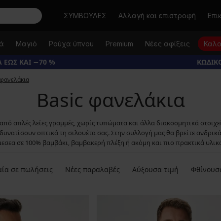
Αναζήτηση
ΣΥΜΒΟΥΛΕΣ
Αλλαγή και επιστροφή
Επι
κά
Μαγιό
Ρούχα ύπνου
Premium
Νέες αφίξεις
Καλο
 ΕΩΣ ΚΑΙ −70 %
ΚΩΔΙΚΟ
 φανελάκια
Basic φανελάκια
 από απλές λείες γραμμές, χωρίς τυπώματα και άλλα διακοσμητικά στοιχε
δυνατίσουν οπτικά τη σιλουέτα σας. Στην συλλογή μας θα βρείτε ανδρικά
μεσεα σε 100% βαμβάκι, βαμβακερή πλέξη ή ακόμη και πιο πρακτικά υλικά
ία σε πωλήσεις
Νέες παραλαβές
Αύξουσα τιμή
Φθίνουσ