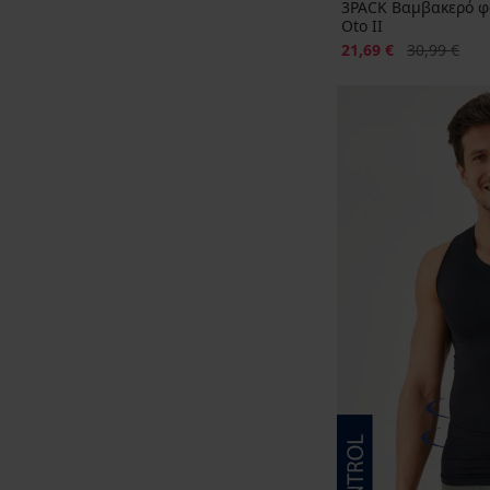
3PACK Βαμβακερό φ
Oto II
Έκπτωση
Αρχική τιμή
21,69 €
30,99 €