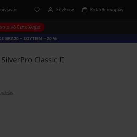
κοινωνία
Σύνδεση
Καλάθι αγορών
καιρινό ξεπούλημα
Σ BRA20 = ΣΟΥΤΙΕΝ −20 %
ilverPro Classic II
εγεθών