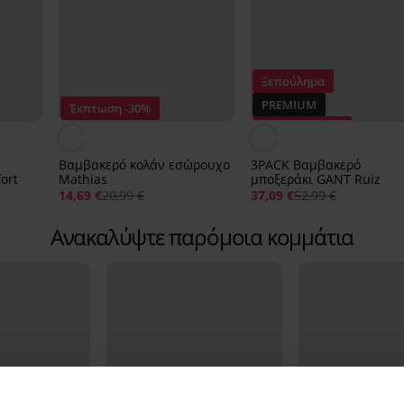
Ξεπούλημα
PREMIUM
Έκπτωση -30%
Έκπτωση -30%
Βαμβακερό κολάν εσώρουχο
3PACK Βαμβακερό
ort
Mathias
μποξεράκι GANT Ruiz
14,69 €
20,99 €
37,09 €
52,99 €
Ανακαλύψτε παρόμοια κομμάτια