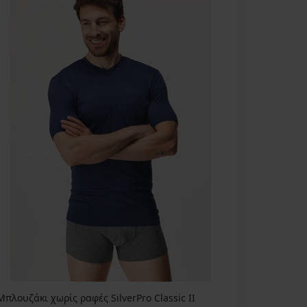
Μπλουζάκι χωρίς ραφές SilverPro Classic II