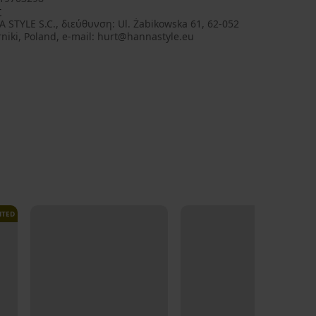
r
 STYLE S.C., διεύθυνση: Ul. Żabikowska 61, 62-052
niki, Poland, e-mail: hurt@hannastyle.eu
ITED