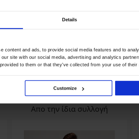
Details
%
Έκπτωση -30%
e content and ads, to provide social media features and to analy
λάκι Pureline
Βαμβακερό μπλουζάκι FILA
Ανδρικό μπλουζά
 our site with our social media, advertising and analytics partn
Kai
δροσερή αίσθησ
 provided to them or that they’ve collected from your use of their
COOL
14,69 €
20,99 €
20,99 €
Customize
Απο την ίδια συλλογή