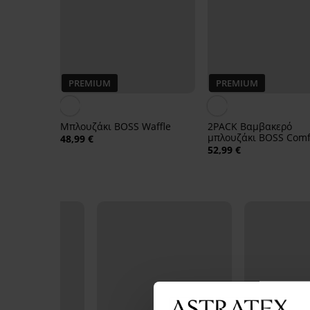
PREMIUM
PREMIUM
Μπλουζάκι BOSS Waffle
2PACK Βαμβακερό
μπλουζάκι BOSS Comf
48,99 €
52,99 €