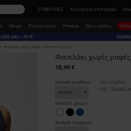
Αναζήτηση
ΣΥΜΒΟΥΛΕΣ
Αλλαγή και επιστροφή
Επι
κά
Μαγιό
Ρούχα ύπνου
Premium
Νέες αφίξεις
Καλο
 ΕΩΣ ΚΑΙ −70 %
ΚΩΔΙΚΟ
Φανελάκι χωρίς ραφές SilverPro Classic II
Φανελάκι χωρίς ραφές S
18,99 €
Επιλογή μεγέθους
Ποιο μέγεθος;
Πίνακας μ
Επιλέξτε χρώμα:
Αριθμός τεμαχίων: