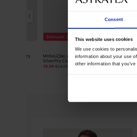
Consent
Έκπτωση -20%
Έκπτωση -30
This website uses cookies
We use cookies to personalis
ανελάκι Berry
Μπλουζάκι χωρίς ραφές
Μπαμπού φανε
information about your use of
SilverPro Classic II
χωρίς ραφές
other information that you’ve
19,99 €
24,99 €
18,89 €
26,99 €
-30%