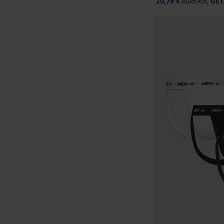
20,79 €
κωδικός
GET