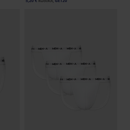
5,20 €
κωδικός
GET20