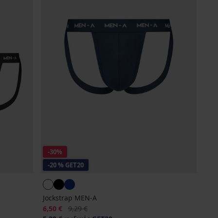
-30%
-20 % GET20
Jockstrap MEN-A
Έκπτωση
Αρχική τιμή
6,50 €
9,29 €