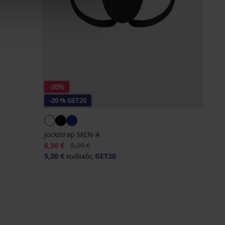
-30%
-20 % GET20
Jockstrap MEN-A
Έκπτωση
Αρχική τιμή
6,50 €
9,29 €
5,20 €
κωδικός
GET20