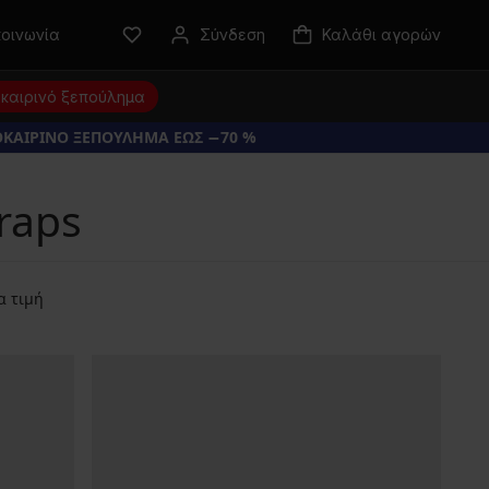
κοινωνία
Σύνδεση
Καλάθι αγορών
καιρινό ξεπούλημα
ΚΑΙΡΙΝΟ ΞΕΠΟΥΛΗΜΑ ΕΩΣ −70 %
raps
α τιμή