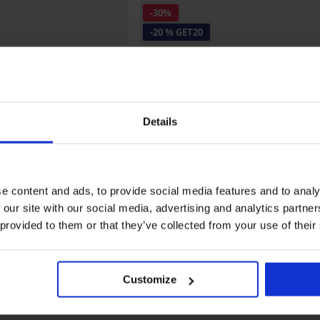
-30%
-20 % GET20
MEN-A
Jockstrap MEN-A
Έκπτωση
Αρχική τιμή
6,50 €
9,29 €
20
5,20 €
κωδικός
GET20
Details
e content and ads, to provide social media features and to analy
 our site with our social media, advertising and analytics partn
 provided to them or that they’ve collected from your use of their
Customize