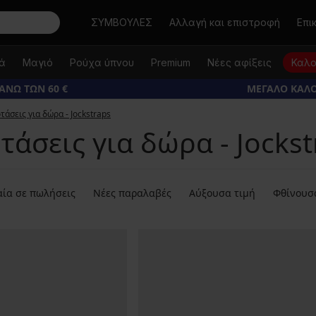
Αναζήτηση
ΣΥΜΒΟΥΛΕΣ
Αλλαγή και επιστροφή
Επι
κά
Μαγιό
Ρούχα ύπνου
Premium
Νέες αφίξεις
Καλο
ΑΝΩ ΤΩΝ 60 €
ΜΕΓΑΛΟ ΚΑΛΟ
τάσεις για δώρα - Jockstraps
τάσεις για δώρα - Jockst
ία σε πωλήσεις
Νέες παραλαβές
Αύξουσα τιμή
Φθίνουσ