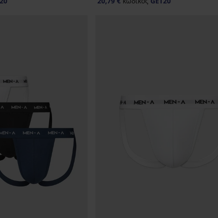
20
20,79 €
κωδικός
GET20