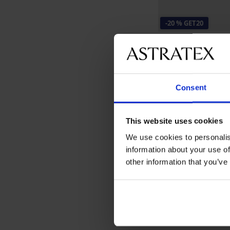
-20 % GET20
3 PACK jockstraps 
25,99 €
20,79 €
κωδικός
GET
Consent
This website uses cookies
We use cookies to personalis
information about your use of
other information that you’ve