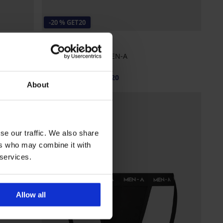
-20 % GET20
3 PACK jockstraps MEN-A
25,99 €
20,79 €
κωδικός
GET20
About
se our traffic. We also share
ers who may combine it with
 services.
Allow all