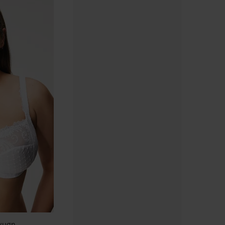
σχυση