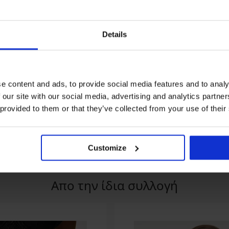
Details
Ξεπούλημα
3+1 ΔΩΡΕΑΝ
Έκπτωση -50%
e content and ads, to provide social media features and to analy
 our site with our social media, advertising and analytics partn
ε μοντάλ
Brazil σλιπ Laser Lace
Brazil σλιπ Cabel
10,99 €
12,49 €
24,99 €
 provided to them or that they’ve collected from your use of their
Customize
Απο την ίδια συλλογή