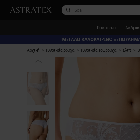
Γυναικεία
Ανδρι
ΜΕΓΑΛΟ ΚΑΛΟΚΑΙΡΙΝΟ ΞΕΠΟΥΛΗΜΑ
Αρχική
Γυναικεία ρούχα
Γυναικεία εσώρουχα
Σλιπ
B