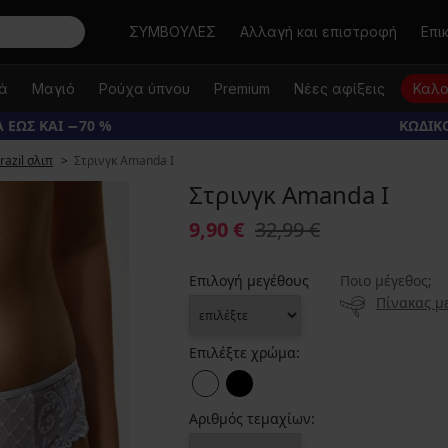
Αναζήτηση
ΣΥΜΒΟΥΛΕΣ
Αλλαγή και επιστροφή
Επι
κά
Μαγιό
Ρούχα ύπνου
Premium
Νέες αφίξεις
Καλο
 ΕΩΣ ΚΑΙ −70 %
ΚΩΔΙΚΟ
razil σλιπ
Στρινγκ Amanda I
Στρινγκ Amanda I
9,90 €
32,99 €
Επιλογή μεγέθους
Ποιο μέγεθος;
Πίνακας μ
Επιλέξτε χρώμα:
Αριθμός τεμαχίων: