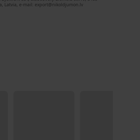
a, Latvia, e-mail: export@nikoldjumon.lv
LIMITED