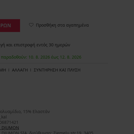
Προσθήκη στα αγαπημένα
ΟΡΩΝ
ή και επιστροφή εντός 30 ημερών
α παραδοθούν:
10. 8.
2026
έως
12. 8.
2026
ΩΜΗ
ΑΛΛΑΓΗ
ΣΥΝΤΗΡΗΣΗ ΚΑΙ ΠΛΥΣΗ
ολυαμίδιο, 15% Ελαστάν
_kal
06871421
L DJUMON
 DJUMON SIA, διεύθυνση: Ziemelu str.19, 3405