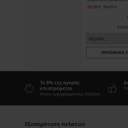
10,50 €
34,99 €
Επιλ
ΠΡΟΣΘΉΚΗ Σ
Το 8% της αγοράς
Δ
επιστρέφεται
On
στους εγγεγραμμένους πελάτες
Εξυπηρέτηση πελατών