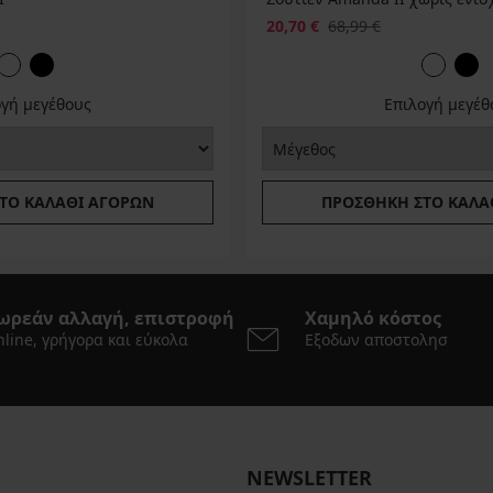
20,70 €
68,99 €
ογή μεγέθους
Επιλογή μεγέθ
ΤΟ ΚΑΛΆΘΙ ΑΓΟΡΏΝ
ΠΡΟΣΘΉΚΗ ΣΤΟ ΚΑΛΆ
ωρεάν αλλαγή, επιστροφή
Χαμηλό κόστος
line, γρήγορα και εύκολα
Εξοδων αποστολησ
NEWSLETTER