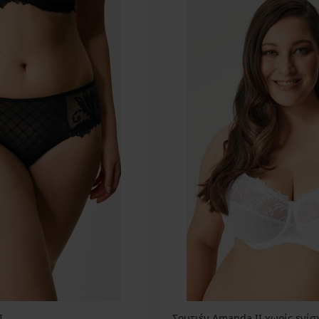
I
Σουτιέν Amanda IΙ χωρίς ενί