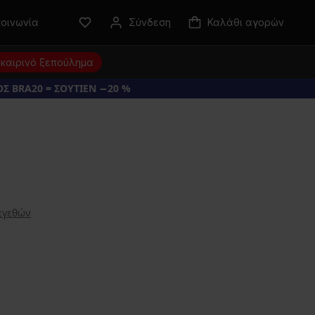
κοινωνία
Σύνδεση
Καλάθι αγορών
καιρινό ξεπούλημα
Σ BRA20 = ΣΟΥΤΙΕΝ −20 %
εγεθών