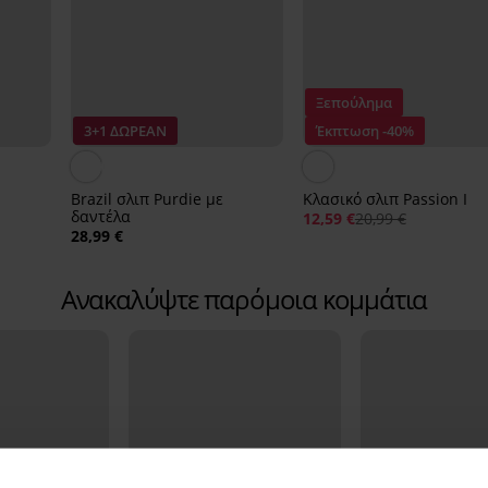
Ξεπούλημα
3+1 ΔΩΡΕΑΝ
Έκπτωση -40%
Brazil σλιπ Purdie με
Κλασικό σλιπ Passion Ι
δαντέλα
12,59 €
20,99 €
28,99 €
Ανακαλύψτε παρόμοια κομμάτια