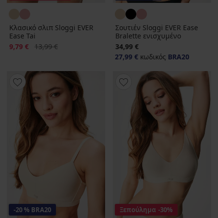
Κλασικό σλιπ Sloggi EVER
Σουτιέν Sloggi EVER Ease
Ease Tai
Bralette ενισχυμένο
Έκπτωση
Αρχική τιμή
9,79 €
13,99 €
34,99 €
27,99 €
κωδικός
BRA20
-20 % BRA20
Ξεπούλημα
-30%