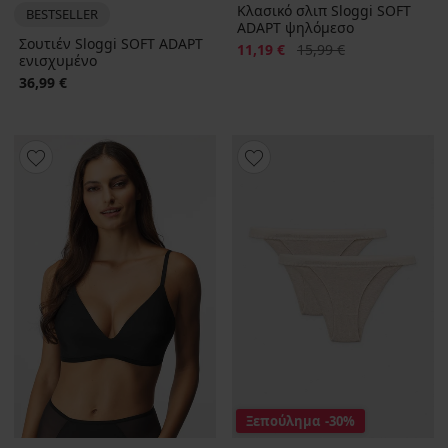
Κλασικό σλιπ Sloggi SOFT
BESTSELLER
ADAPT ψηλόμεσο
Σουτιέν Sloggi SOFT ADAPT
Έκπτωση
Αρχική τιμή
11,19 €
15,99 €
ενισχυμένο
36,99 €
Ξεπούλημα
-30%