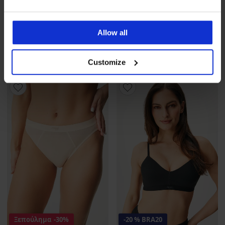
Σουτιέν Sloggi Zero Feel
Σουτιέν Sloggi Zero Feel
Allow all
Bliss Bralette
Bliss Bralette
42,99 €
42,99 €
34,39 €
κωδικός
BRA20
34,39 €
κωδικός
BRA20
Customize
Ξεπούλημα
-30%
-20 % BRA20