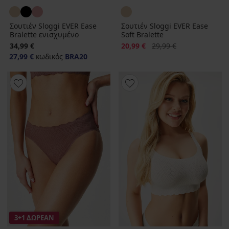
Σουτιέν Sloggi EVER Ease
Σουτιέν Sloggi EVER Ease
Bralette ενισχυμένο
Soft Bralette
Έκπτωση
Αρχική τιμή
34,99 €
20,99 €
29,99 €
27,99 €
κωδικός
BRA20
3+1 ΔΩΡΕΑΝ