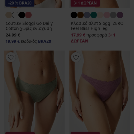
-20 % BRA20
3+1 ΔΩΡΕΑΝ
Σουτιέν Sloggi Go Daily
Κλασικό σλιπ Sloggi ZERO
Cotton χωρίς ενίσχυση
Feel Bliss High leg
24,99 €
17,99 €
προσφορά
3+1
ΔΩΡΕΑΝ
19,99 €
κωδικός
BRA20