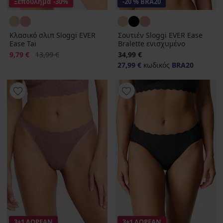
Ξεπούλημα
-30%
-20 % BRA20
Κλασικό σλιπ Sloggi EVER
Σουτιέν Sloggi EVER Ease
Ease Tai
Bralette ενισχυμένο
Έκπτωση
Αρχική τιμή
9,79 €
13,99 €
34,99 €
27,99 €
κωδικός
BRA20
3+1 ΔΩΡΕΑΝ
3+1 ΔΩΡΕΑΝ