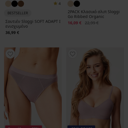
4
2PACK Κλασικό σλιπ Sloggi
BESTSELLER
Go Ribbed Organic
Σουτιέν Sloggi SOFT ADAPT I
Έκπτωση
Αρχική τιμή
16,09 €
22,99 €
ενισχυμένο
36,99 €