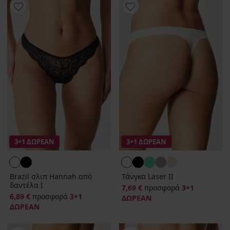
3+1 ΔΩΡΕΑΝ
3+1 ΔΩΡΕΑΝ
Brazil σλιπ Hannah από
Τάνγκα Laser ΙΙ
δαντέλα Ι
7,69 €
προσφορά
3+1
6,89 €
προσφορά
3+1
ΔΩΡΕΑΝ
ΔΩΡΕΑΝ