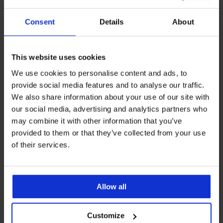
Consent
Details
About
This website uses cookies
We use cookies to personalise content and ads, to
provide social media features and to analyse our traffic.
We also share information about your use of our site with
our social media, advertising and analytics partners who
may combine it with other information that you’ve
provided to them or that they’ve collected from your use
3+1 ΔΩΡΕΑΝ
3+1 ΔΩΡΕΑΝ
of their services.
5
Σλιπ Donna με μοντάλ
Σλιπ Monica ψηλόμεσο με
modal
Allow all
7,69 €
προσφορά
3+1
9,29 €
προσφορά
3+1
ΔΩΡΕΑΝ
ΔΩΡΕΑΝ
Customize