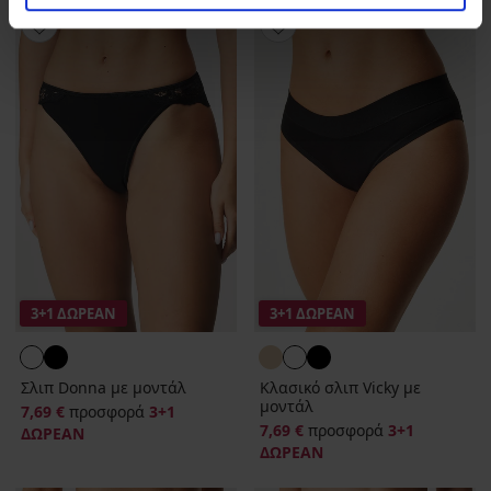
3+1 ΔΩΡΕΑΝ
3+1 ΔΩΡΕΑΝ
Σλιπ Donna με μοντάλ
Κλασικό σλιπ Vicky με
μοντάλ
7,69 €
προσφορά
3+1
7,69 €
προσφορά
3+1
ΔΩΡΕΑΝ
ΔΩΡΕΑΝ