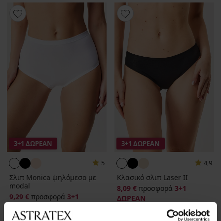
3+1 ΔΩΡΕΑΝ
3+1 ΔΩΡΕΑΝ
5
4,9
Σλιπ Monica ψηλόμεσο με
Κλασικό σλιπ Laser II
modal
8,09 €
προσφορά
3+1
9,29 €
προσφορά
3+1
ΔΩΡΕΑΝ
ΔΩΡΕΑΝ