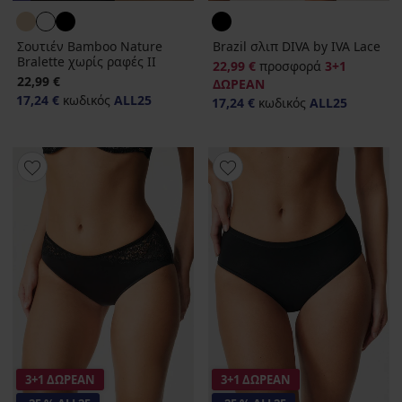
Σουτιέν Bamboo Nature
Brazil σλιπ DIVA by IVA Lace
Bralette χωρίς ραφές II
22,99 €
προσφορά
3+1
22,99 €
ΔΩΡΕΑΝ
17,24 €
κωδικός
ALL25
17,24 €
κωδικός
ALL25
3+1 ΔΩΡΕΑΝ
3+1 ΔΩΡΕΑΝ