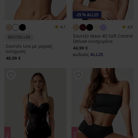
-25 % ALL25
4,7
4,9
Σουτιέν Maia 4D Soft Control
BESTSELLER
Deluxe ενισχυμένο
Σουτιέν Lira με μερική
44,99 €
ενίσχυση
κωδικός
ALL25
48,99 €