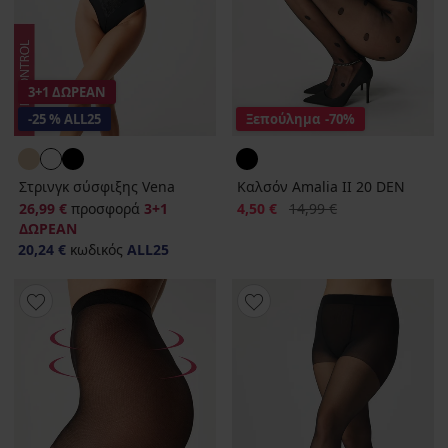
3+1 ΔΩΡΕΑΝ
-25 % ALL25
Ξεπούλημα
-70%
Στρινγκ σύσφιξης Vena
Καλσόν Amalia II 20 DEN
Έκπτωση
Αρχική τιμή
26,99 €
προσφορά
3+1
4,50 €
14,99 €
ΔΩΡΕΑΝ
20,24 €
κωδικός
ALL25