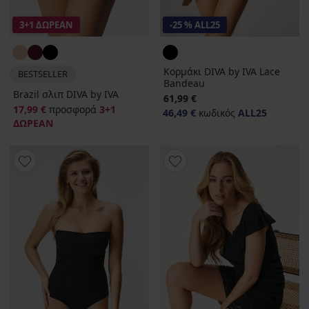
3+1 ΔΩΡΕΑΝ
-25 % ALL25
Κορμάκι DIVA by IVA Lace
BESTSELLER
Bandeau
Brazil σλιπ DIVA by IVA
61,99 €
17,99 €
προσφορά
3+1
46,49 €
κωδικός
ALL25
ΔΩΡΕΑΝ