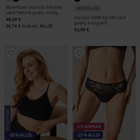
Minimizer σουτιέν Siluette
BESTSELLER
Lace Nature χωρίς ενίσχ...
Σουτιέν DIVA by IVA Lace
48,99 €
χωρίς ενίσχυση
36,74 €
κωδικός
ALL25
53,99 €
3+1 ΔΩΡΕΑΝ
-25 % ALL25
-25 % ALL25