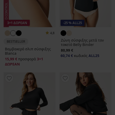
3+1 ΔΩΡΕΑΝ
-25 % ALL25
4,8
Ζώνη σύσφιξης μετά τον
BESTSELLER
τοκετό Belly Binder
Βαμβακερό σλιπ σύσφιξης
80,99 €
Blanca
60,74 €
κωδικός
ALL25
15,99 €
προσφορά
3+1
ΔΩΡΕΑΝ