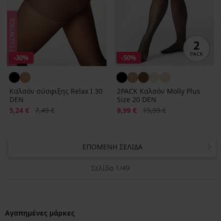
-30%
-50%
Καλσόν σύσφιξης Relax I 30
2PACK Καλσόν Molly Plus
DEN
Size 20 DEN
Έκπτωση
Αρχική τιμή
Έκπτωση
Αρχική τιμή
5,24 €
7,49 €
9,99 €
19,99 €
ΕΠΌΜΕΝΗ ΣΕΛΊΔΑ
Σελίδα 1/49
Αγαπημένες μάρκες