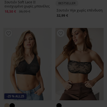
Σουτιέν Soft Lace II
BESTSELLER
ενισχυμένο χωρίς μπανέλες
Σουτιέν Vija χωρίς επένδυση
Έκπτωση
Αρχική τιμή
18,50 €
36,99 €
32,99 €
-25 % ALL25