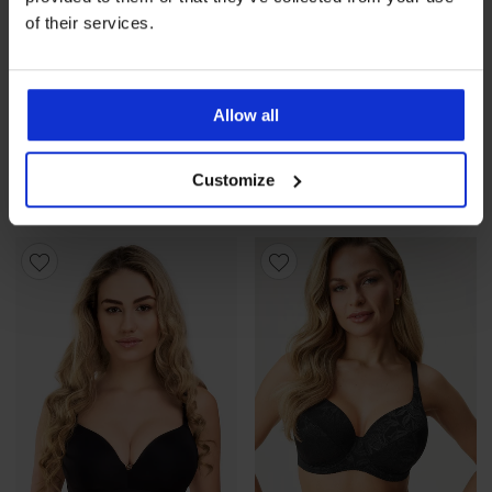
of their services.
4,6
4,8
Allow all
BESTSELLER
BESTSELLER
Σουτιέν Spacer 3D Lady
Σουτιέν Push Perfect Bardot
Grace New
ενισχυμένο
Customize
53,99 €
57,99 €