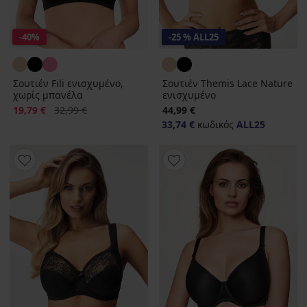
-40%
-25 % ALL25
Σουτιέν Fili ενισχυμένο,
Σουτιέν Themis Lace Nature
χωρίς μπανέλα
ενισχυμένο
Έκπτωση
Αρχική τιμή
19,79 €
32,99 €
44,99 €
33,74 €
κωδικός
ALL25