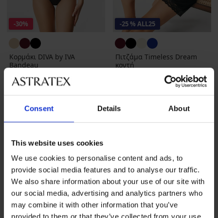
-30%
-25 % ALL25
Κορμάκι DIVA by IVA
Πιτζάμα Timeless Dream
Bandeau
κοντή
Έκπτωση
Αρχική τιμή
37,79 €
53,99 €
35,99 €
26,99 €
κωδικός
ALL25
Consent
Details
About
This website uses cookies
We use cookies to personalise content and ads, to
provide social media features and to analyse our traffic.
We also share information about your use of our site with
our social media, advertising and analytics partners who
may combine it with other information that you’ve
provided to them or that they’ve collected from your use