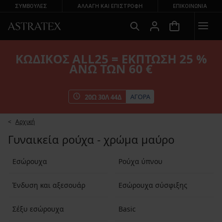
ΣΥΜΒΟΥΛΕΣ
ΑΛΛΑΓΉ ΚΑΙ ΕΠΙΣΤΡΟΦΉ
ΕΠΙΚΟΙΝΩΝΊΑ
ΚΩΔΙΚΟΣ ALL25 = ΕΚΠΤΩΣΗ 25 %
ΑΝΩ ΤΩΝ 60 €
ΑΓΟΡΑ
20
Ω
30
Λ
42
Δ
Αρχική
Γυναικεία ρούχα - χρώμα μαύρο
Εσώρουχα
Ρούχα ύπνου
Ένδυση και αξεσουάρ
Εσώρουχα σύσφιξης
Σέξυ εσώρουχα
Basic