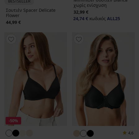
BESTSELLER
χωρίς ενίσχυση
Σουτιέν Spacer Delicate
32,99 €
Flower
24,74 €
κωδικός
ALL25
44,99 €
-50%
4,6