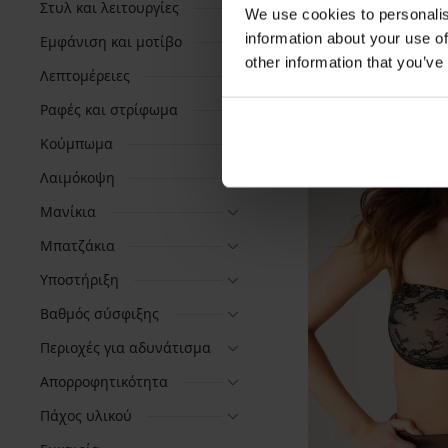
Στυλ και λειτουργίες
We use cookies to personalis
information about your use of
Εμφάνιση και μοτίβο
other information that you’ve
Λεπτομέρειες
Ραφές και στρίφωμα
Κούμπωμα
Λαιμόκοψη
Μανίκια
Μπατζάκια
Υποστήριξη
Βαθμός σύσφιξης
Περιοχές για αδυνάτισμα
Απορροφητικότητα
Πάχος υλικού