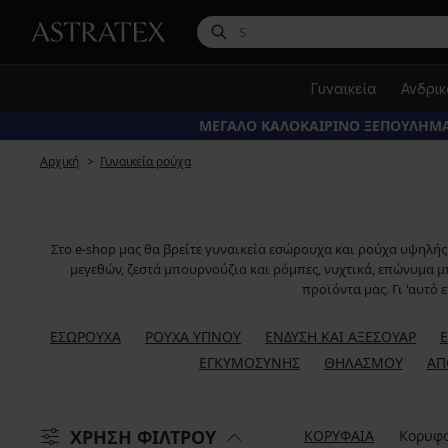
Γυναικεία
Ανδρι
ΜΕΓΑΛΟ ΚΑΛΟΚΑΙΡΙΝΟ ΞΕΠΟΥΛΗΜΑ
Αρχική
Γυναικεία ρούχα
Στο e-shop μας θα βρείτε γυναικεία εσώρουχα και ρούχα υψηλής
μεγεθών, ζεστά μπουρνούζια και ρόμπες, νυχτικά, επώνυμα μπ
προϊόντα μας. Γι 'αυτό
ΕΣΏΡΟΥΧΑ
ΡΟΎΧΑ ΎΠΝΟΥ
ΈΝΔΥΣΗ ΚΑΙ ΑΞΕΣΟΥΆΡ
ΕΓΚΥΜΟΣΎΝΗΣ
ΘΗΛΑΣΜΟΎ
ΑΠ
ΧΡΗΣΗ ΦΙΛΤΡΟΥ
ΚΟΡΥΦΑΙΑ
Κορυφα