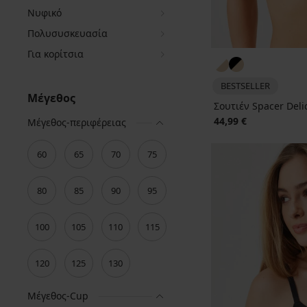
Νυφικό
Πολυσυσκευασία
Για κορίτσια
BESTSELLER
Μέγεθος
Σουτιέν Spacer Deli
44,99 €
Μέγεθος-περιφέρειας
60
65
70
75
80
85
90
95
100
105
110
115
120
125
130
Μέγεθος-Cup