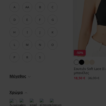
A
AA
B
C
D
E
F
G
H
I
J
K
L
M
N
O
-50%
P
R
S
Σουτιέν Soft Lace I
μπανέλες
Μέγεθος
Έκπτωση
Αρχική τιμή
18,50 €
36,99 €
Χρώμα