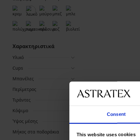
Χαρακτηριστικά
Υλικό
Cups
Μπανέλες
Περίμετρος
Τιράντες
Κόψιμο
Consent
Ύψος μέσης
Μήκος στα ποδαράκια
This website uses cookies