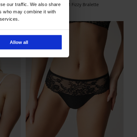
Σουτιέν PINK STORM Fizzy Bralette
se our traffic. We also share
Έκπτωση
Αρχική τιμή
14,69 €
20,99 €
ers who may combine it with
 services.
Allow all