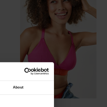
About
-30%