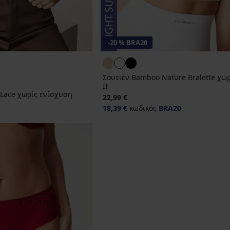
-20 % BRA20
Σουτιέν Bamboo Nature Bralette χω
II
 Lace χωρίς ενίσχυση
22,99 €
18,39 €
κωδικός
BRA20