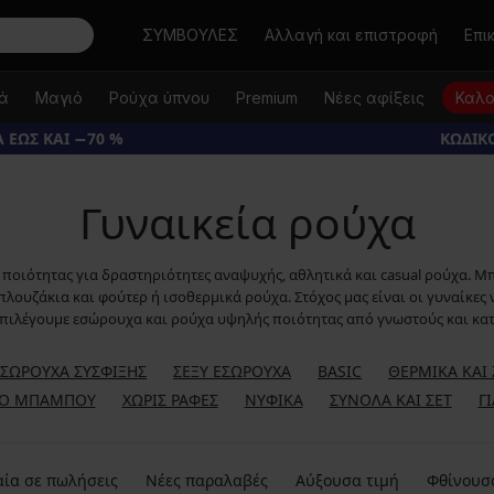
Αναζήτηση
ΣΥΜΒΟΥΛΕΣ
Αλλαγή και επιστροφή
Επι
κά
Μαγιό
Ρούχα ύπνου
Premium
Νέες αφίξεις
Καλο
 ΕΩΣ ΚΑΙ −70 %
ΚΩΔΙΚΟ
Γυναικεία ρούχα
 ποιότητας για δραστηριότητες αναψυχής, αθλητικά και casual ρούχα. Μ
λουζάκια και φούτερ ή ισοθερμικά ρούχα. Στόχος μας είναι οι γυναίκες ν
 επιλέγουμε εσώρουχα και ρούχα υψηλής ποιότητας από γνωστούς και κα
ΕΣΏΡΟΥΧΑ ΣΎΣΦΙΞΗΣ
ΣΈΞΥ ΕΣΏΡΟΥΧΑ
BASIC
ΘΕΡΜΙΚΆ ΚΑΙ 
Ό ΜΠΑΜΠΟΎ
ΧΩΡΊΣ ΡΑΦΈΣ
ΝΥΦΙΚΆ
ΣΎΝΟΛΑ ΚΑΙ ΣΕΤ
Γ
ία σε πωλήσεις
Νέες παραλαβές
Αύξουσα τιμή
Φθίνουσ