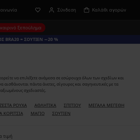
κοινωνία
Σύνδεση
Καλάθι αγορών
καιρινό ξεπούλημα
Σ BRA20 = ΣΟΥΤΙΕΝ −20 %
πορείτε να επιλέξετε ανάμεσα σε εσώρουχα όλων των σχεδίων και
α αισθάνονται πάντα άνετες, σίγουρες και σαγηνευτικές με τα
ταξιωμένους σχεδιαστές.
ΖΕΣΤΆ ΡΟΎΧΑ
ΑΘΛΗΤΙΚΆ
ΣΠΙΤΙΟΎ
ΜΕΓΆΛΑ ΜΕΓΈΘΗ
ΙΑ ΚΟΡΊΤΣΙΑ
ΜΑΓΙΌ
ΣΟΥΤΙΈΝ
α τιμή