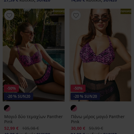
ΠΕΡΙΟΡΙΣΜΕΝΑ
ΠΕΡΙΟΡΙΣ
-50%
-50%
-20 % SUN20
-20 % SUN20
Μαγιό δύο τεμαχίων Panther
Πάνω μέρος μαγιό Panther
Pink
Pink
Έκπτωση
Αρχική τιμή
Έκπτωση
Αρχική τιμή
52,99 €
105,98 €
30,00 €
59,99 €