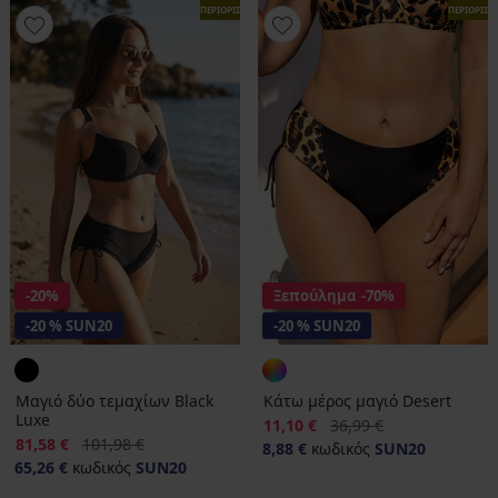
ΠΕΡΙΟΡΙΣΜΕΝΑ
ΠΕΡΙΟΡΙΣ
-20%
Ξεπούλημα
-70%
-20 % SUN20
-20 % SUN20
Μαγιό δύο τεμαχίων Black
Κάτω μέρος μαγιό Desert
Luxe
Έκπτωση
Αρχική τιμή
11,10 €
36,99 €
Έκπτωση
Αρχική τιμή
81,58 €
101,98 €
8,88 €
κωδικός
SUN20
65,26 €
κωδικός
SUN20