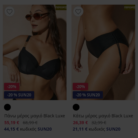
ΠΕΡΙΟΡΙΣΜΕΝΑ
ΠΕΡΙΟΡΙΣ
-20%
-20%
-20 % SUN20
-20 % SUN20
Πάνω μέρος μαγιό Black Luxe
Κάτω μέρος μαγιό Black Luxe
Έκπτωση
Αρχική τιμή
Έκπτωση
Αρχική τιμή
55,19 €
68,99 €
26,39 €
32,99 €
44,15 €
κωδικός
SUN20
21,11 €
κωδικός
SUN20