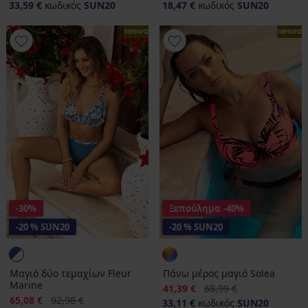
33,59 €
κωδικός
SUN20
18,47 €
κωδικός
SUN20
ΠΕΡΙΟΡΙΣΜΕΝΑ
ΠΕΡΙΟΡΙΣ
-30%
Ξεπούλημα
-40%
-20 % SUN20
-20 % SUN20
Μαγιό δύο τεμαχίων Fleur
Πάνω μέρος μαγιό Solea
Marine
Έκπτωση
Αρχική τιμή
41,39 €
68,99 €
Έκπτωση
Αρχική τιμή
65,08 €
92,98 €
33,11 €
κωδικός
SUN20