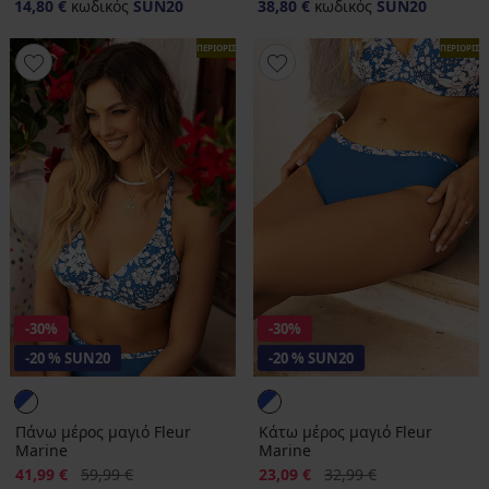
14,80 €
κωδικός
SUN20
38,80 €
κωδικός
SUN20
ΠΕΡΙΟΡΙΣΜΕΝΑ
ΠΕΡΙΟΡΙΣ
-30%
-30%
-20 % SUN20
-20 % SUN20
Πάνω μέρος μαγιό Fleur
Κάτω μέρος μαγιό Fleur
Marine
Marine
Έκπτωση
Αρχική τιμή
Έκπτωση
Αρχική τιμή
41,99 €
59,99 €
23,09 €
32,99 €