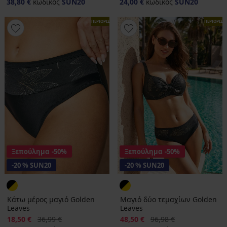
38,80 €
κωδικός
SUN20
24,00 €
κωδικός
SUN20
ΠΕΡΙΟΡΙΣΜΕΝΑ
ΠΕΡΙΟΡΙΣ
Ξεπούλημα
-50%
Ξεπούλημα
-50%
-20 % SUN20
-20 % SUN20
Κάτω μέρος μαγιό Golden
Μαγιό δύο τεμαχίων Golden
Leaves
Leaves
Έκπτωση
Αρχική τιμή
Έκπτωση
Αρχική τιμή
18,50 €
36,99 €
48,50 €
96,98 €