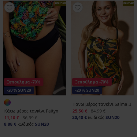
ΠΕΡΙΟΡΙΣΜΕΝΑ
ΠΕΡΙΟΡΙΣ
Ξεπούλημα
-70%
Ξεπούλημα
-70%
-20 % SUN20
-20 % SUN20
Πάνω μέρος τανκίνι Salma II
Έκπτωση
Αρχική τιμή
Κάτω μέρος τανκίνι Paityn
25,50 €
84,99 €
Έκπτωση
Αρχική τιμή
20,40 €
κωδικός
SUN20
11,10 €
36,99 €
8,88 €
κωδικός
SUN20