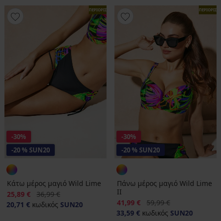
ΠΕΡΙΟΡΙΣΜΕΝΑ
ΠΕΡΙΟΡΙΣ
-30%
-30%
-20 % SUN20
-20 % SUN20
Κάτω μέρος μαγιό Wild Lime
Πάνω μέρος μαγιό Wild Lime
II
Έκπτωση
Αρχική τιμή
25,89 €
36,99 €
Έκπτωση
Αρχική τιμή
41,99 €
59,99 €
20,71 €
κωδικός
SUN20
33,59 €
κωδικός
SUN20