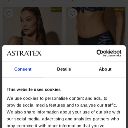
ΠΕΡΙΟΡΙΣΜΕΝΑ
ΠΕΡΙΟΡΙΣ
Consent
Details
About
Ξεπούλημα
-40%
Ξεπούλημα
-40%
This website uses cookies
-20 % SUN20
-20 % SUN20
We use cookies to personalise content and ads, to
provide social media features and to analyse our traffic.
Πάνω μέρος μαγιό Dot Jungle
Κάτω μέρος μαγιό Dot Jungle
We also share information about your use of our site with
Έκπτωση
Αρχική τιμή
Έκπτωση
Αρχική τιμή
35,99 €
59,99 €
20,99 €
34,99 €
our social media, advertising and analytics partners who
28,79 €
κωδικός
SUN20
16,79 €
κωδικός
SUN20
may combine it with other information that you’ve