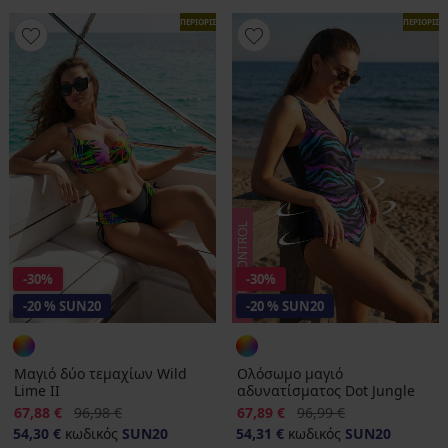
ΠΕΡΙΟΡΙΣΜΕΝΑ
ΠΕΡΙΟΡΙΣ
-30%
-30%
-20 % SUN20
-20 % SUN20
Μαγιό δύο τεμαχίων Wild
Ολόσωμο μαγιό
Lime II
αδυνατίσματος Dot Jungle
Έκπτωση
Αρχική τιμή
Έκπτωση
Αρχική τιμή
67,88 €
96,98 €
67,89 €
96,99 €
54,30 €
κωδικός
SUN20
54,31 €
κωδικός
SUN20