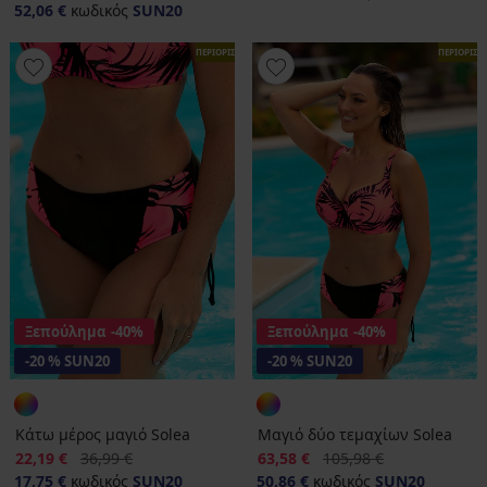
52,06 €
κωδικός
SUN20
ΠΕΡΙΟΡΙΣΜΕΝΑ
ΠΕΡΙΟΡΙΣ
Ξεπούλημα
-40%
Ξεπούλημα
-40%
-20 % SUN20
-20 % SUN20
Κάτω μέρος μαγιό Solea
Μαγιό δύο τεμαχίων Solea
Έκπτωση
Αρχική τιμή
Έκπτωση
Αρχική τιμή
22,19 €
36,99 €
63,58 €
105,98 €
17,75 €
κωδικός
SUN20
50,86 €
κωδικός
SUN20