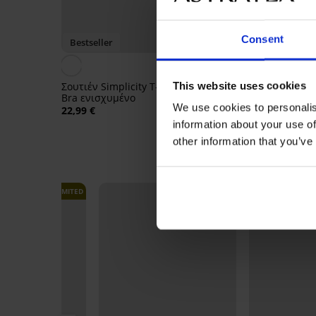
Consent
Bestseller
Έκπτωση -50%
4,8
This website uses cookies
Σουτιέν Simplicity T-Shirt
Σουτιέν Soft Lace II
Bra ενισχυμένο
ενισχυμένο χωρίς μπ
We use cookies to personalis
22,99 €
18,50 €
36,99 €
information about your use of
other information that you’ve
LIMITED
LIMITED