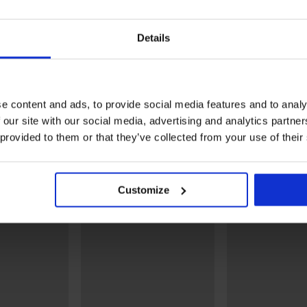
Details
Bestseller
5
4,6
Σουτιέν Violeta ενισχυμέ
ανέλες
λείανσης
Σουτιέν Spacer 3D Lady
e content and ads, to provide social media features and to analy
40,99 €
Grace New
 our site with our social media, advertising and analytics partn
53,99 €
 provided to them or that they’ve collected from your use of their
Ανακαλύψτε παρόμοια κομμάτια
LIMITED
LIMITED
Customize