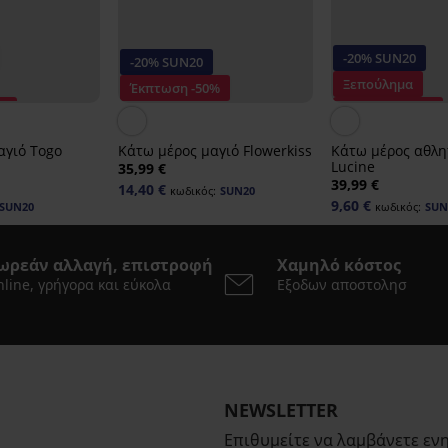
-20% SUN20
-20% SUN20
Ξεπούλημα
Έκπτωση -50%
%
Έκπτωση -70%
αγιό Togo
Κάτω μέρος μαγιό Flowerkiss
Κάτω μέρος αθλη
Lucine
35,99 €
39,99 €
14,40 €
κωδικός:
SUN20
9,60 €
SUN20
κωδικός:
SUN
ωρεάν αλλαγή, επιστροφή
Χαμηλό κόστος
line, γρήγορα και εύκολα
Εξοδων αποστολησ
NEWSLETTER
Επιθυμείτε να λαμβάνετε εν