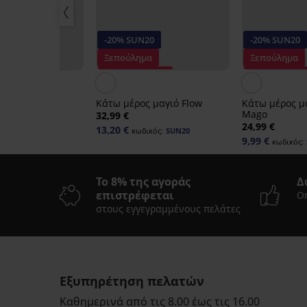
-20% SUN20
-20% SUN20
20
Ξεπούλημα
Ξεπούλημα
-30%
Έκπτωση -50%
Έκπτωση -50
ς μαγιό Vybe
Κάτω μέρος μαγιό Flow
Κάτω μέρος μ
Mago
32,99 €
24,99 €
13,20 €
ικός:
SUN20
κωδικός:
SUN20
9,99 €
κωδικός:
Το 8% της αγοράς
Δ
επιστρέφεται
On
στους εγγεγραμμένους πελάτες
Ξεπούλημα
-70%
-20 % SUN20
ΠΕΡΙΟΡΙΣΜΕΝΑ
ΠΕΡΙΟΡΙΣΜΕΝΑ
Εξυπηρέτηση πελατών
Καθημερινά από τις 8.00 έως τις 16.00