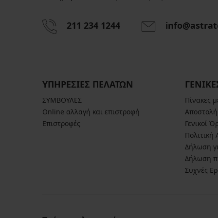
Κάτω
Κάτω
μέρος
μέρος
μαγιό
μαγιό
211 234 1244
info@astrat
Constance
Belek
III
II
12,00
36,99
€
€
39,99
€
ΥΠΗΡΕΣΙΕΣ ΠΕΛΑΤΩΝ
ΓΕΝΙΚΕ
9,60
ΣΥΜΒΟΥΛΕΣ
€
Πίνακες 
κωδικός
Online αλλαγή και επιστροφή
Αποστολή
SUN20
Επιστροφές
Γενικοί Ό
Πολιτική
Δήλωση γι
Δήλωση π
Συχνές Ε