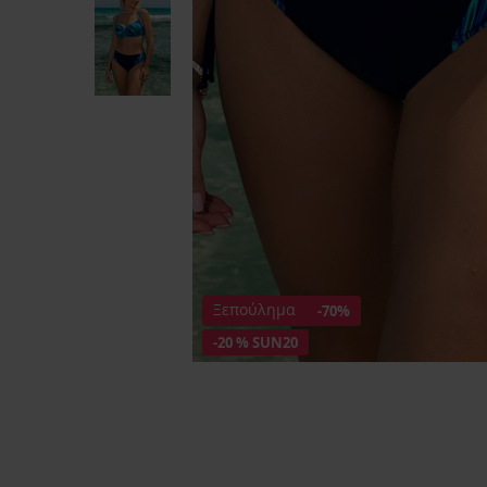
Ξεπούλημα
-70%
-20 % SUN20