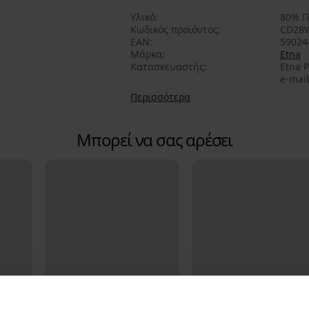
Υλικό
80% Π
Κωδικός προϊόντος
CD28W
EAN
59024
Μάρκα
Etna
Κατασκευαστής
Etna P
e-mail
Περισσότερα
Μπορεί να σας αρέσει