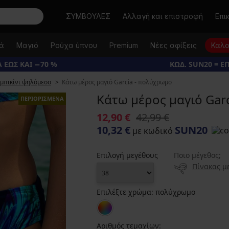
Αναζήτηση
ΣΥΜΒΟΥΛΕΣ
Αλλαγή και επιστροφή
Επι
κά
Μαγιό
Ρούχα ύπνου
Premium
Νέες αφίξεις
Καλο
 ΕΩΣ ΚΑΙ −70 %
ΚΩΔ. SUN20 = Ε
μπικίνι ψηλόμεσο
Κάτω μέρος μαγιό Garcia - πολύχρωμο
Κάτω μέρος μαγιό Gar
ΠΕΡΙΟΡΙΣΜΕΝΑ
12,90 €
42,99 €
10,32 €
SUN20
με κωδικό
Επιλογή μεγέθους
Ποιο μέγεθος;
Πίνακας μ
Επιλέξτε χρώμα:
πολύχρωμο
Αριθμός τεμαχίων: