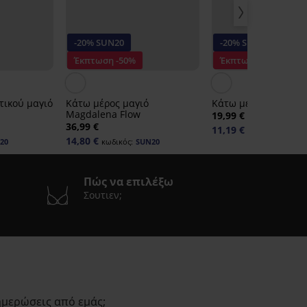
-20% SUN20
-20% SUN20
Έκπτωση -50%
Έκπτωση -30%
τικού μαγιό
Κάτω μέρος μαγιό
Κάτω μέρος μαγιό Ju
Magdalena Flow
19,99 €
36,99 €
11,19 €
κωδικός:
SUN20
14,80 €
20
κωδικός:
SUN20
Πώς να επιλέξω
Σουτιεν;
ημερώσεις από εμάς;