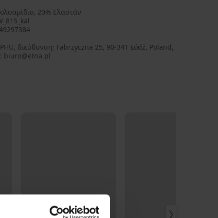
ολυαμίδιο, 20% Ελαστάν
_815_kal
49297384
PHU, διεύθυνση: Fabrzyczna 25, 90-341 Łódź, Poland,
: biuro@etna.pl