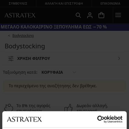
ΣΥΜΒΟΥΛΕΣ
ΑΛΛΑΓΉ ΚΑΙ ΕΠΙΣΤΡΟΦΉ
ΕΠΙΚΟΙΝΩΝΊΑ
ΜΕΓΑΛΟ ΚΑΛΟΚΑΙΡΙΝΟ ΞΕΠΟΥΛΗΜΑ ΕΩΣ −70 %
Bodystocking
Bodystocking
ΧΡΗΣΗ ΦΙΛΤΡΟΥ
Ταξινόμηση κατά:
ΚΟΡΥΦΑΙΑ
Το περιεχόμενο της αναζήτησης δεν βρέθηκε.
Το 8% της αγοράς
Δωρεάν αλλαγή,
επιστρέφεται
επιστροφή
Χαμηλό κόστος
Πώς να επιλέξω