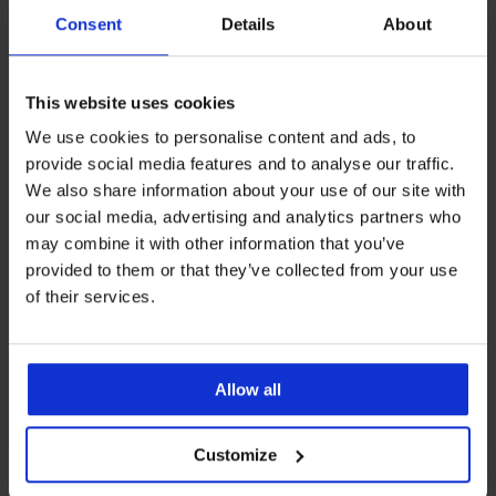
Consent
Details
About
Εξυπηρέτηση πελατών
Καθημερινά από τις 8.00 έως τις 16.00
This website uses cookies
We use cookies to personalise content and ads, to
211 234 1244
provide social media features and to analyse our traffic.
info@astratex.gr
We also share information about your use of our site with
our social media, advertising and analytics partners who
NEWSLETTER
may combine it with other information that you’ve
provided to them or that they’ve collected from your use
Επιθυμείτε να λαμβάνετε ενημερώσεις από εμάς;
of their services.
ΕΓΓΡΑΦΗ
Allow all
Customize
ΥΠΗΡΕΣΙΕΣ ΠΕΛΑΤΩΝ