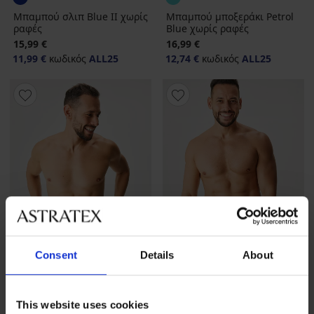
Μπαμπού σλιπ Blue II χωρίς
Μπαμπού μποξεράκι Petrol
ραφές
Blue χωρίς ραφές
15,99 €
16,99 €
11,99 €
κωδικός
ALL25
12,74 €
κωδικός
ALL25
Consent
Details
About
-25 % ALL25
-25 % ALL25
This website uses cookies