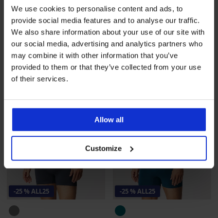
Μπαμπού μποξεράκι Grey
Μπαμπού σλιπ Blue χωρίς
We use cookies to personalise content and ads, to
χωρίς ραφές
ραφές Ι
provide social media features and to analyse our traffic.
16,99 €
15,99 €
We also share information about your use of our site with
12,74 €
κωδικός
ALL25
11,99 €
κωδικός
ALL25
our social media, advertising and analytics partners who
may combine it with other information that you’ve
provided to them or that they’ve collected from your use
of their services.
Allow all
Customize
-25 % ALL25
-25 % ALL25