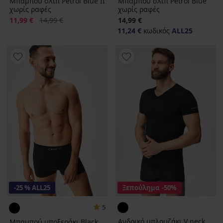
Μπαμπού σλιπ Petrol Blue II
Μπαμπού σλιπ Petrol Blue
χωρίς ραφές
χωρίς ραφές
Έκπτωση
Αρχική τιμή
11,99 €
14,99 €
14,99 €
11,24 €
κωδικός
ALL25
-25 % ALL25
Ξεπούλημα
-50%
5
Ανδρικό μπλουζάκι V neck
Μπαμπού μποξεράκι Black