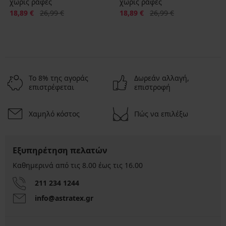
χωρίς ραφές
χωρίς ραφές
Έκπτωση
Αρχική τιμή
Έκπτωση
Αρχική τιμή
18,89 €
26,99 €
18,89 €
26,99 €
Το 8% της αγοράς
Δωρεάν αλλαγή,
επιστρέφεται
επιστροφή
Χαμηλό κόστος
Πώς να επιλέξω
Εξυπηρέτηση πελατών
Καθημερινά από τις 8.00 έως τις 16.00
211 234 1244
info@astratex.gr