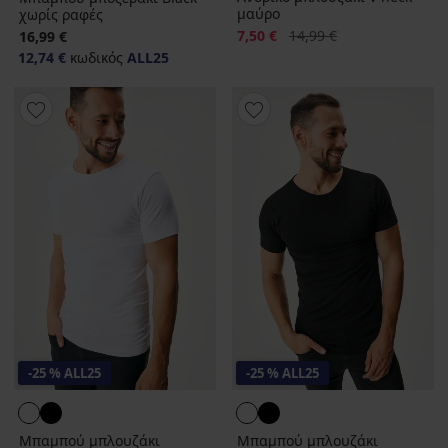
μαύρο
χωρίς ραφές
Έκπτωση
Αρχική τιμή
7,50 €
14,99 €
16,99 €
12,74 €
κωδικός
ALL25
-25 % ALL25
-25 % ALL25
Μπαμπού μπλουζάκι
Μπαμπού μπλουζάκι