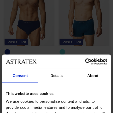
-20 % GET20
-20 % GET20
Μπαμπού σλιπ Blue II χωρίς
Μπαμπού μποξεράκι Petrol
ραφές
Blue χωρίς ραφές
15,99 €
16,99 €
12,79 €
κωδικός
GET20
13,59 €
κωδικός
GET20
Consent
Details
About
This website uses cookies
We use cookies to personalise content and ads, to
provide social media features and to analyse our traffic.