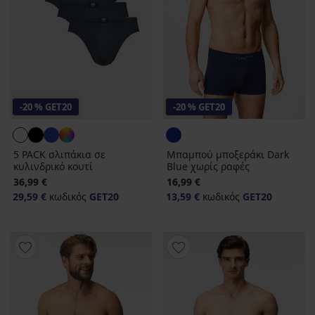
-20 % GET20
-20 % GET20
5 PACK σλιπάκια σε
Μπαμπού μποξεράκι Dark
κυλινδρικό κουτί
Blue χωρίς ραφές
36,99 €
16,99 €
29,59 €
κωδικός
GET20
13,59 €
κωδικός
GET20