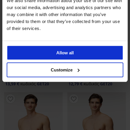
We also share information about your use of our site with
our social media, advertising and analytics partners who
may combine it with other information that you’ve
provided to them or that they’ve collected from your use
of their services.
-20 % GET20
-20 % GET20
Allow all
Μπαμπού μποξεράκι Grey
Μπαμπού σλιπ Blue χωρίς
Customize
χωρίς ραφές
ραφές Ι
16,99 €
15,99 €
13,59 €
κωδικός
GET20
12,79 €
κωδικός
GET20