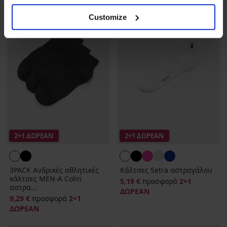
Customize
2+1 ΔΩΡΕΑΝ
2+1 ΔΩΡΕΑΝ
3PACK Ανδρικές αθλητικές
Κάλτσες Setra αστραγάλου
κάλτσες MEN-A Colin
5,19 €
προσφορά
2+1
αστρα...
ΔΩΡΕΑΝ
9,29 €
προσφορά
2+1
ΔΩΡΕΑΝ