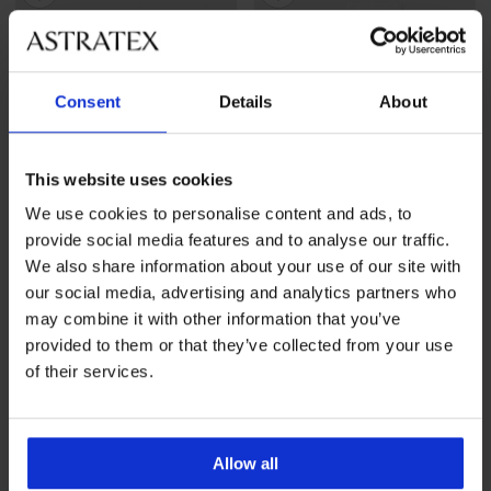
Consent
Details
About
This website uses cookies
We use cookies to personalise content and ads, to
provide social media features and to analyse our traffic.
We also share information about your use of our site with
2+1 ΔΩΡΕΑΝ
-40%
our social media, advertising and analytics partners who
may combine it with other information that you’ve
provided to them or that they’ve collected from your use
3PACK Ανδρικές κάλτσες από
3PACK Αθλητικές κάλτσες
μπαμπού MEN-A Adams
MEN-A ψηλές
of their services.
αστ...
Έκπτωση
Αρχική τιμή
6,59 €
10,99 €
9,29 €
προσφορά
2+1
ΔΩΡΕΑΝ
Allow all