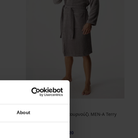
-20 % GET20
About
Ζεστό βαμβακερό μπουρνούζι MEN-A Terry
μακρύ
56,99 €
45,59 €
κωδικός
GET20