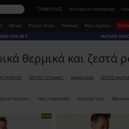
Αναζήτηση
ΣΥΜΒΟΥΛΕΣ
Αλλαγή και επιστροφή
Επι
κά
Μαγιό
Ρούχα ύπνου
Premium
Νέες αφίξεις
Καλο
ΑΝΩ ΤΩΝ 60 €
ΜΕΓΑΛΟ ΚΑΛΟ
ικά θερμικά και ζεστά 
ΈΣ ΡΌΜΠΕΣ
ΖΕΣΤΈΣ ΠΙΤΖΆΜΕΣ
ΦΑΝΕΛΆΚΙΑ
ΖΕΣΤΈΣ ΚΆΛΤΣ
ία σε πωλήσεις
Νέες παραλαβές
Αύξουσα τιμή
Φθίνουσ
ΠΕΡΙΟΡΙΣΜΕΝΑ