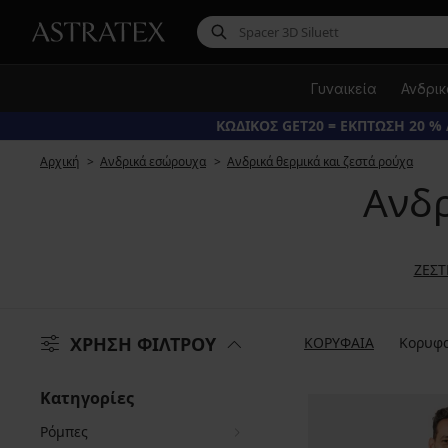
Γυναικεία
Ανδρι
ΚΩΔΙΚΟΣ GET20 = ΕΚΠΤΩΣΗ 20 % 
Αρχική
Ανδρικά εσώρουχα
Ανδρικά θερμικά και ζεστά ρούχα
Ανδρ
ΖΕΣΤ
ΧΡΗΣΗ ΦΙΛΤΡΟΥ
ΚΟΡΥΦΑΙΑ
Κορυφα
Κατηγορίες
Ρόμπες