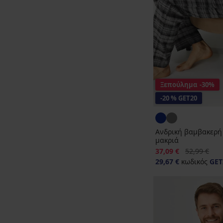
Ξεπούλημα
-30%
-20 % GET20
Ανδρική βαμβακερή 
μακριά
Έκπτωση
Αρχική τιμή
37,09 €
52,99 €
29,67 €
κωδικός
GET