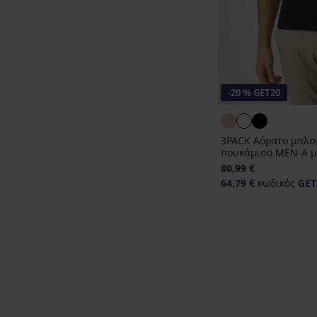
-20 % GET20
3PACK Αόρατο μπλο
πουκάμισο MEN-A με
80,99 €
64,79 €
κωδικός
GET