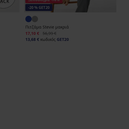
-20 % GET20
Πιτζάμα Stevie μακριά
Έκπτωση
Αρχική τιμή
17,10 €
56,99 €
13,68 €
κωδικός
GET20