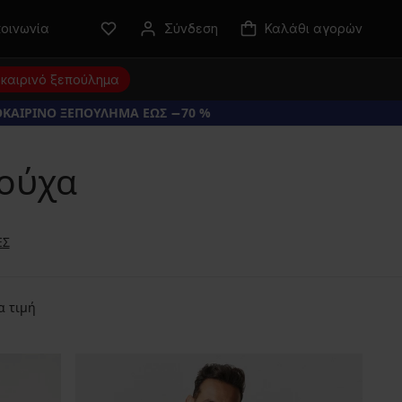
κοινωνία
Σύνδεση
Καλάθι αγορών
καιρινό ξεπούλημα
ΚΑΙΡΙΝΟ ΞΕΠΟΥΛΗΜΑ ΕΩΣ −70 %
ρούχα
ΕΣ
α τιμή