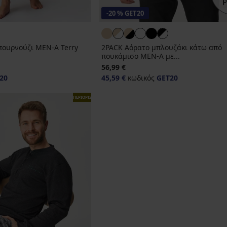
-20 % GET20
πουρνούζι MEN-A Terry
2PACK Αόρατο μπλουζάκι κάτω από
πουκάμισο MEN-A με...
56,99 €
20
45,59 €
κωδικός
GET20
ΠΕΡΙΟΡΙΣΜΕΝΑ