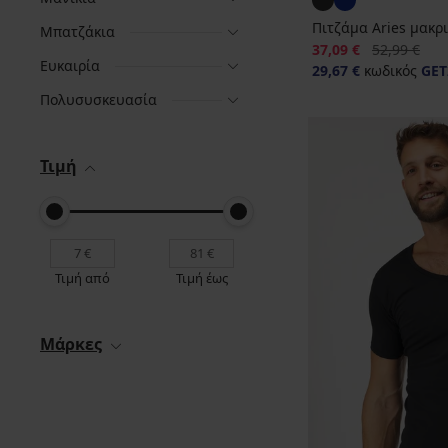
Πιτζάμα Aries μακρ
Μπατζάκια
Έκπτωση
Αρχική τιμή
37,09 €
52,99 €
Ευκαιρία
29,67 €
κωδικός
GET
Πολυσυσκευασία
Τιμή
Τιμή από
Τιμή έως
Μάρκες