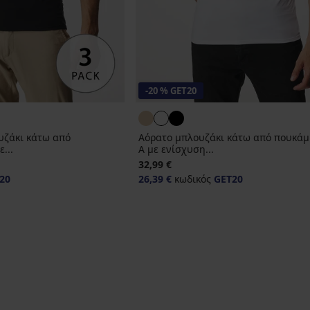
-20 % GET20
υζάκι κάτω από
Αόρατο μπλουζάκι κάτω από πουκάμ
...
A με ενίσχυση...
32,99 €
20
26,39 €
κωδικός
GET20