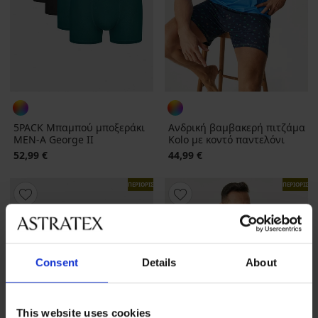
5PACK Μπαμπού μποξεράκι
Ανδρική βαμβακερή πιτζάμα
MEN-A George IΙ
Kolo με κοντό παντελόνι
52,99 €
44,99 €
ΠΕΡΙΟΡΙΣΜΕΝΑ
ΠΕΡΙΟΡΙΣΜ
Consent
Details
About
This website uses cookies