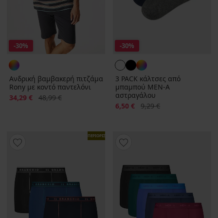
-30%
-30%
Ανδρική βαμβακερή πιτζάμα
3 PACK κάλτσες από
Rony με κοντό παντελόνι
μπαμπού MEN-A
αστραγάλου
Έκπτωση
Αρχική τιμή
34,29 €
48,99 €
Έκπτωση
Αρχική τιμή
6,50 €
9,29 €
ΠΕΡΙΟΡΙΣΜΕΝΑ