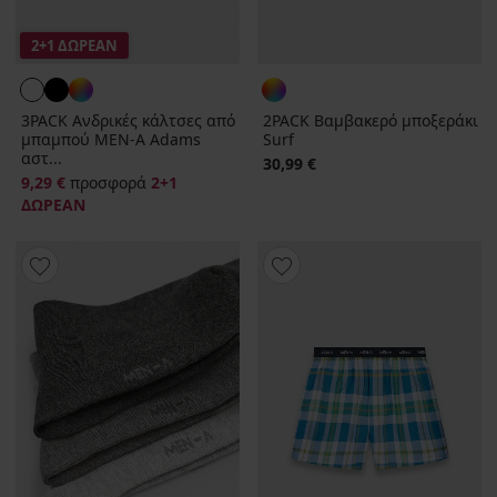
2+1 ΔΩΡΕΑΝ
3PACK Ανδρικές κάλτσες από
2PACK Βαμβακερό μποξεράκι
μπαμπού MEN-A Adams
Surf
αστ...
30,99 €
9,29 €
προσφορά
2+1
ΔΩΡΕΑΝ