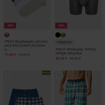
-20%
-20%
7PACK Βαμβακερές κάλτσες
PREMIUM
JACK AND JONES JACDelan
3PACK Μποξεράκι Tommy
α...
Hilfiger Recycled
Έκπτωση
Αρχική τιμή
11,99 €
14,99 €
Έκπτωση
Αρχική τιμή
39,19 €
48,99 €
ΠΕΡΙΟΡΙΣΜΕΝΑ