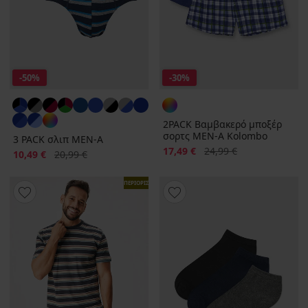
-50%
-30%
2PACK Βαμβακερό μποξέρ
σορτς MEN-A Kolombo
3 PACK σλιπ MEN-A
Έκπτωση
Αρχική τιμή
17,49 €
24,99 €
Έκπτωση
Αρχική τιμή
10,49 €
20,99 €
ΠΕΡΙΟΡΙΣΜΕΝΑ