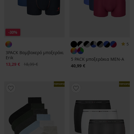
-30%
5
3PACK Βαμβακερό μποξεράκι
Erik
5 PACK μποξεράκια MEN-A
Έκπτωση
Αρχική τιμή
13,29 €
18,99 €
40,99 €
ΠΕΡΙΟΡΙΣΜΕΝΑ
ΠΕΡΙΟΡΙΣΜ