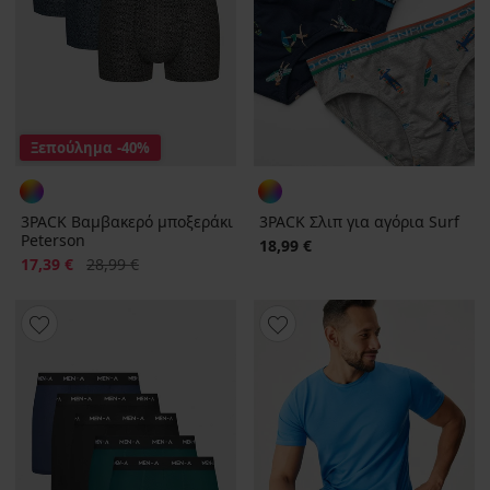
Ξεπούλημα
-40%
3PACK Βαμβακερό μποξεράκι
3PACK Σλιπ για αγόρια Surf
Peterson
18,99 €
Έκπτωση
Αρχική τιμή
17,39 €
28,99 €