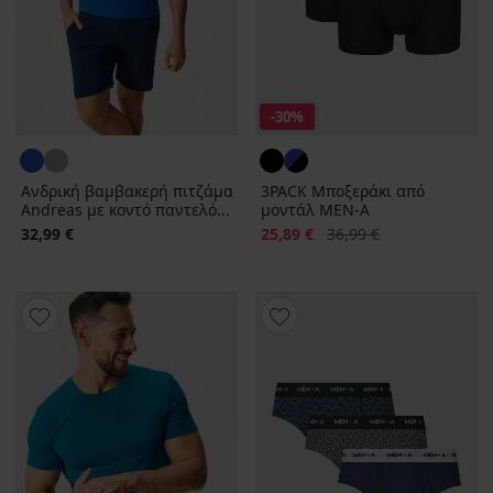
-30%
Ανδρική βαμβακερή πιτζάμα
3PACK Μποξεράκι από
Andreas με κοντό παντελό...
μοντάλ MEN-A
Έκπτωση
Αρχική τιμή
32,99 €
25,89 €
36,99 €