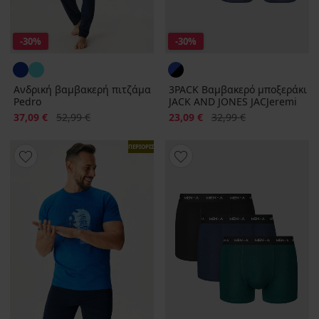
-30%
-30%
Ανδρική βαμβακερή πιτζάμα
3PACK Βαμβακερό μποξεράκι
Pedro
JACK AND JONES JACJeremi
Έκπτωση
Αρχική τιμή
Έκπτωση
Αρχική τιμή
37,09 €
52,99 €
23,09 €
32,99 €
ΠΕΡΙΟΡΙΣΜΕΝΑ