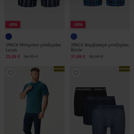
-30%
-30%
2PACK Μπαμπού μποξεράκι
2PACK Βαμβακερό μποξεράκι
Lucas
Bricle
Έκπτωση
Αρχική τιμή
Έκπτωση
Αρχική τιμή
25,89 €
36,99 €
21,69 €
30,99 €
ΠΕΡΙΟΡΙΣΜΕΝΑ
ΠΕΡΙΟΡΙΣΜ