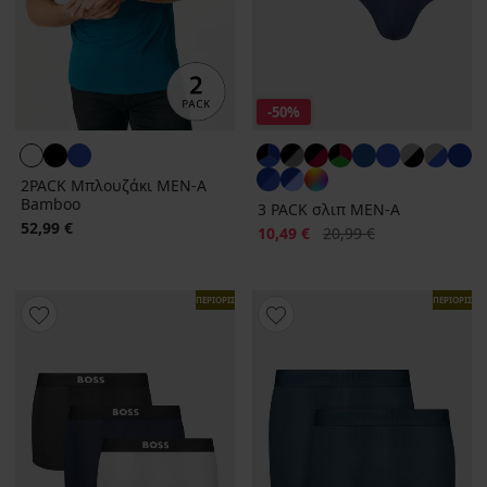
-50%
2PACK Μπλουζάκι MEN-A
Bamboo
3 PACK σλιπ MEN-A
52,99 €
Έκπτωση
Αρχική τιμή
10,49 €
20,99 €
ΠΕΡΙΟΡΙΣΜΕΝΑ
ΠΕΡΙΟΡΙΣΜ