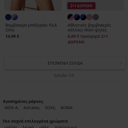
2+1 ΔΩΡΕΑΝ
Βαμβακερό μποξεράκι FILA
Αθλητικές βαμβακερές
Ollie
κάλτσες Walli ψηλές
14,99 €
6,09 €
προσφορά
2+1
ΔΩΡΕΑΝ
ΕΠΌΜΕΝΗ ΣΕΛΊΔΑ
Σελίδα 1/9
Αγαπημένες μάρκες
MEN-A
Astratex
VOXX
BOMA
Πιο συχνά επιλεγμένα χρώματα
μαύρο
λευκό
μπλε
πολύχρωμο