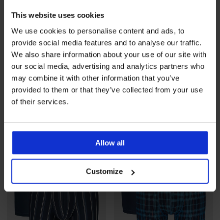
This website uses cookies
We use cookies to personalise content and ads, to
provide social media features and to analyse our traffic.
Ξεπούλημα
-30%
Ξεπούλημα
-30%
We also share information about your use of our site with
our social media, advertising and analytics partners who
may combine it with other information that you’ve
Πιτζάμα Aries μακριά
3PACK Βαμβακερό μποξεράκι
provided to them or that they’ve collected from your use
JACK AND JONES JACColton
Έκπτωση
Αρχική τιμή
37,09 €
52,99 €
of their services.
Έκπτωση
Αρχική τιμή
21,69 €
30,99 €
Allow all
Customize