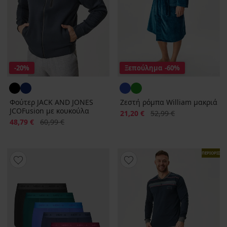
-20%
Ξεπούλημα
-60%
Φούτερ JACK AND JONES
Ζεστή ρόμπα William μακριά
JCOFusion με κουκούλα
Έκπτωση
Αρχική τιμή
21,20 €
52,99 €
Έκπτωση
Αρχική τιμή
48,79 €
60,99 €
ΠΕΡΙΟΡΙΣΜ