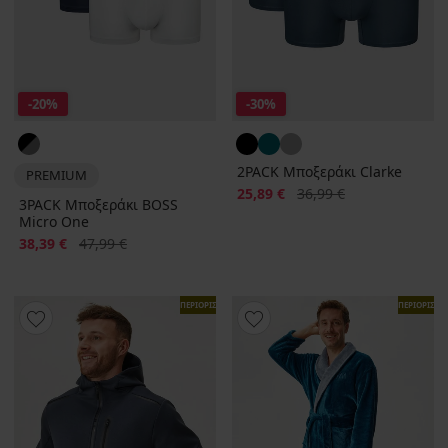
-20%
-30%
2PACK Μποξεράκι Clarke
PREMIUM
Έκπτωση
Αρχική τιμή
25,89 €
36,99 €
3PACK Μποξεράκι BOSS
Micro One
Έκπτωση
Αρχική τιμή
38,39 €
47,99 €
ΠΕΡΙΟΡΙΣΜΕΝΑ
ΠΕΡΙΟΡΙΣΜ