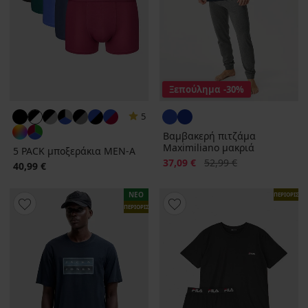
Ξεπούλημα
-30%
5
Βαμβακερή πιτζάμα
Maximiliano μακριά
5 PACK μποξεράκια MEN-A
Έκπτωση
Αρχική τιμή
37,09 €
52,99 €
40,99 €
ΝΕΟ
ΠΕΡΙΟΡΙΣΜ
ΠΕΡΙΟΡΙΣΜΕΝΑ