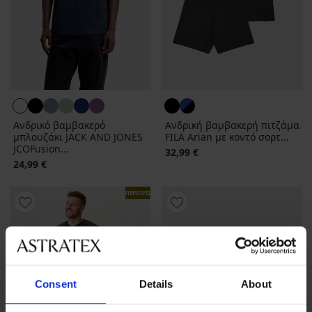
Ανδρικό βαμβακερό
Ανδρική βαμβακερή πιτζάμα
μπλουζάκι JACK AND JONES
FILA Arian με κοντό σορτ...
JCOFusion...
32,99 €
24,99 €
ΠΕΡΙΟΡΙΣΜΕΝΑ
Consent
Details
About