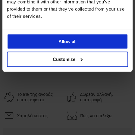
may combine it with other information that you’ve
provided to them or that they’ve collected from your use
of their services.
Αγαπημένες μάρκες
Julimex
Πιο συχνά επιλεγμένα χρώματα
Allow all
λευκό
μπλε
κόκκινο
Πιο συχνά επιλεγμένα μεγέθη
Customize
uni
Το 8% της αγοράς
Δωρεάν αλλαγή,
επιστρέφεται
επιστροφή
Χαμηλό κόστος
Πώς να επιλέξω