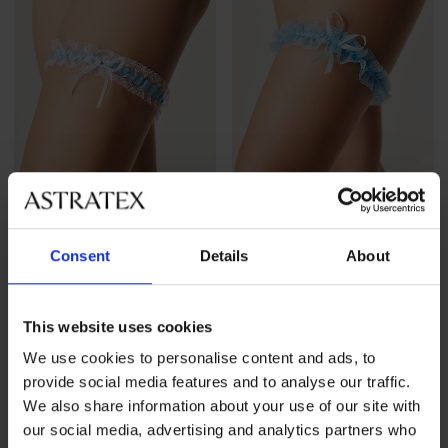
2+1 ΔΩΡΕΑΝ
2+1 ΔΩΡΕΑΝ
Consent
Details
About
Καλτσοδέτα Prague
Καλτσοδέτα Monaco μπλε
13,99 €
προσφορά
2+1
6,89 €
προσφορά
2+1
ΔΩΡΕΑΝ
ΔΩΡΕΑΝ
This website uses cookies
We use cookies to personalise content and ads, to
provide social media features and to analyse our traffic.
We also share information about your use of our site with
our social media, advertising and analytics partners who