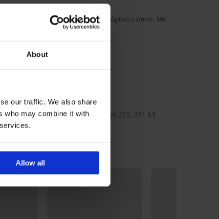
από άνετο βαμβάκι για έναν αδιατάρακτο ύπνο. Με
About
ng_medII_pyz
se our traffic. We also share
ers who may combine it with
BOMA s.r.o., διεύθυνση: K Bytovkám 222, 251 63
, Czechia, e-mail: info@boma.cz
 services.
Allow all