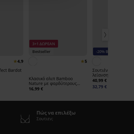
3+1 ΔΩΡΕΑΝ
Bestseller
-20% BRA20
4,9
5
fect Bardot
Σουτιέν Violeta ενισ
λείανσης
Κλασικό σλιπ Bamboo
40,99 €
Nature με φαρδύτερους
32,79 €
κωδικός:
BRA20
γοφούς
16,99 €
Πώς να επιλέξω
Σουτιεν;