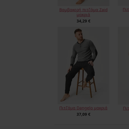
Πι
Βαμβακερή πιτζάμα Zaid
μακριά
34,29 €
Πιτζάμα Dangelo μακριά
Πι
37,09 €