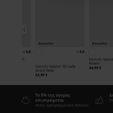
Bestseller
Bestseller
4,8
4,6
plicity T-Shirt
Σουτιέν Space
υμένο
Flower
Σουτιέν Spacer 3D Lady
44,99 €
Grace New
53,99 €
Το 8% της αγοράς
Δ
επιστρέφεται
On
στους εγγεγραμμένους πελάτες