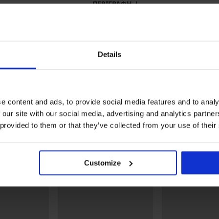
ΠΕΡΙΓΡΑΦΗ
Ανδρική πιτζάμα Lopping Medvědi II 
μακριά μανίκια και μπατζάκια.
Πλεκτό ύφασμα
Μέση με λάστιχο
Details
Χωρίς λειτουργικό άνοιγμα
Υλικό
6, 7
Κωδικός προϊόντος
Loppi
e content and ads, to provide social media features and to analy
Μάρκα
Lonka
 our site with our social media, advertising and analytics partn
Κατασκευαστής
Fuski 
Kunice
 provided to them or that they’ve collected from your use of their
Μπορεί να σας αρέσει
Customize