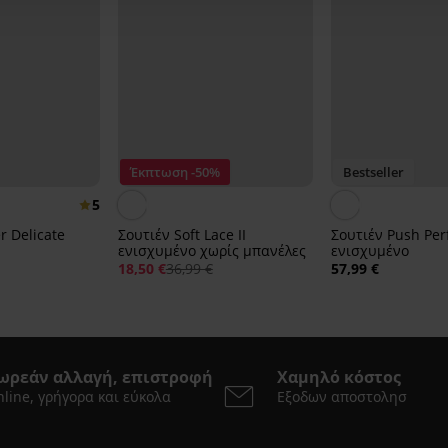
Έκπτωση -50%
Bestseller
5
r Delicate
Σουτιέν Soft Lace II
Σουτιέν Push Per
ενισχυμένο χωρίς μπανέλες
ενισχυμένο
18,50 €
36,99 €
57,99 €
ωρεάν αλλαγή, επιστροφή
Χαμηλό κόστος
line, γρήγορα και εύκολα
Εξοδων αποστολησ