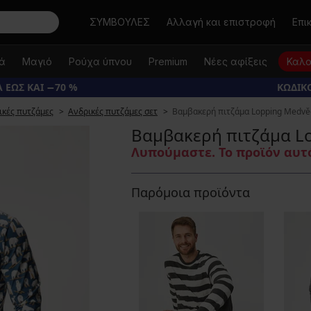
Αναζήτηση
ΣΥΜΒΟΥΛΕΣ
Αλλαγή και επιστροφή
Επι
κά
Μαγιό
Ρούχα ύπνου
Premium
Νέες αφίξεις
Καλο
 ΕΩΣ ΚΑΙ −70 %
ΚΩΔΙΚΟ
ικές πυτζάμες
Ανδρικές πυτζάμες σετ
Βαμβακερή πιτζάμα Lopping Medvěd
Βαμβακερή πιτζάμα Lo
Λυπούμαστε. Το προϊόν αυτό
Παρόμοια προϊόντα