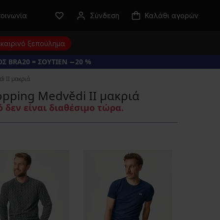
κοινωνία
Σύνδεση
Καλάθι αγορών
καιρινό ξεπούλημα
Σ BRA20 = ΣΟΥΤΙΕΝ −20 %
i II μακριά
pping Medvědi II μακριά
 δεν είναι διαθέσιμο τώρα.