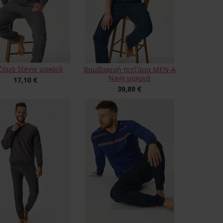
ζάμα Stevie μακριά
Βαμβακερή πιτζάμα MEN-A
Navy μακριά
17,10 €
39,89 €