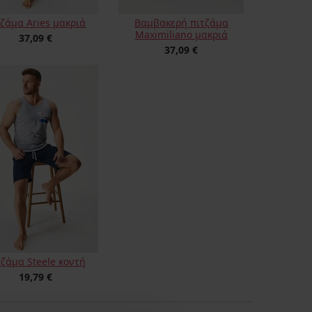
τζάμα Aries μακριά
Βαμβακερή πιτζάμα
Maximiliano μακριά
37,09 €
37,09 €
τζάμα Steele κοντή
19,79 €