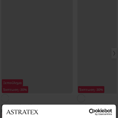
Ξεπούλημα
Έκπτωση -30%
Έκπτωση -30%
Βαμβακερή πιτζάμα JACK AND JONES
Βαμβακερή πιτζάμα M
JACLuca μακριά
μακριά
31,49 €
28,69 €
44,99 €
40,99 €