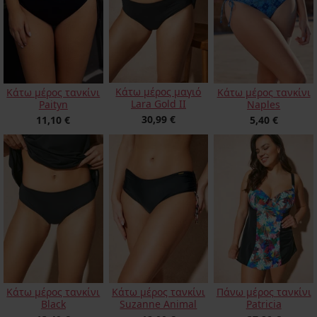
Κάτω μέρος μαγιό
Κάτω μέρος τανκίνι
Κάτω μέρος τανκίνι
Lara Gold II
Paityn
Naples
30,99 €
11,10 €
5,40 €
Κάτω μέρος τανκίνι
Κάτω μέρος τανκίνι
Πάνω μέρος τανκίνι
Black
Suzanne Animal
Patricia