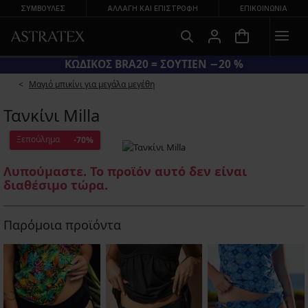
ΣΥΜΒΟΥΛΕΣ
ΑΛΛΑΓΉ ΚΑΙ ΕΠΙΣΤΡΟΦΉ
ΕΠΙΚΟΙΝΩΝΊΑ
ΚΩΔΙΚΟΣ BRA20 = ΣΟΥΤΙΕΝ −20 %
Μαγιό μπικίνι για μεγάλα μεγέθη
Τανκίνι Milla
Ξεπούλημα
-70%
Λυπούμαστε. Το προϊόν αυτό δεν είναι
διαθέσιμο τώρα.
Παρόμοια προϊόντα