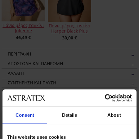
Πάνω μέρος τανκίνι
Πάνω μέρος τανκίνι
Julienne
Harper Black Plus
46,49 €
30,00 €
ΠΕΡΙΓΡΑΦΗ
ΑΠΟΣΤΟΛΗ ΚΑΙ ΠΛΗΡΩΜΗ
ΑΛΛΑΓΗ
ΣΥΝΤΗΡΗΣΗ ΚΑΙ ΠΛΥΣΗ
Μπορεί να σας αρέσει
Consent
Details
About
This website uses cookies