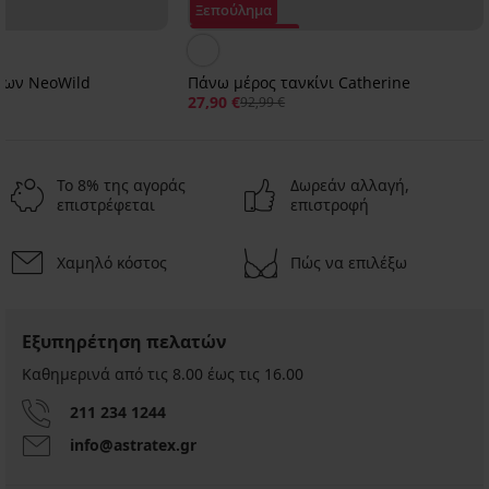
Ξεπούλημα
Έκπτωση -70%
ίων NeoWild
Πάνω μέρος τανκίνι Catherine
27,90 €
92,99 €
Το 8% της αγοράς
Δωρεάν αλλαγή,
επιστρέφεται
επιστροφή
Χαμηλό κόστος
Πώς να επιλέξω
Εξυπηρέτηση πελατών
Καθημερινά από τις 8.00 έως τις 16.00
211 234 1244
info@astratex.gr