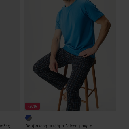
-30%
ψηλές
Βαμβακερή πιτζάμα Falcon μακριά