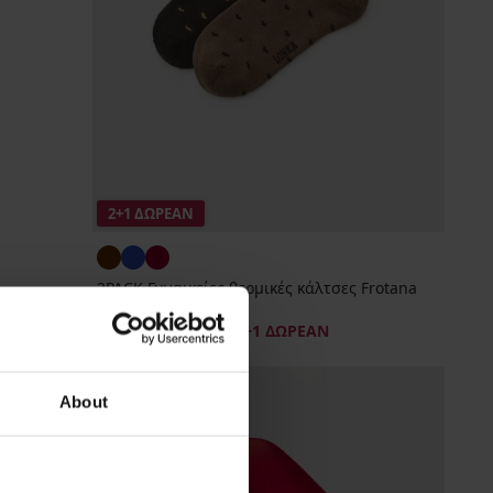
2+1 ΔΩΡΕΑΝ
2PACK Γυναικείες θερμικές κάλτσες Frotana
κοντές
12,99 €
προσφορά
2+1 ΔΩΡΕΑΝ
About