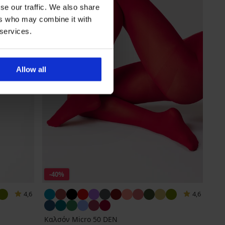
se our traffic. We also share
ers who may combine it with
 services.
Allow all
-40%
4,6
4,6
Καλσόν Micro 50 DEN