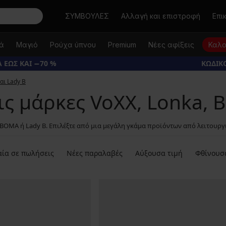
Αναζήτηση
ΣΥΜΒΟΥΛΕΣ
Αλλαγή και επιστροφή
Επι
κά
Μαγιό
Ρούχα ύπνου
Premium
Νέες αφίξεις
Καλο
 ΕΩΣ ΚΑΙ −70 %
ΚΩΔΙΚΟ
αι Lady B
ις μάρκες VoXX, Lonka, 
BOMA ή Lady B. Επιλέξτε από μια μεγάλη γκάμα προϊόντων από λειτουργ
ία σε πωλήσεις
Νέες παραλαβές
Αύξουσα τιμή
Φθίνουσ