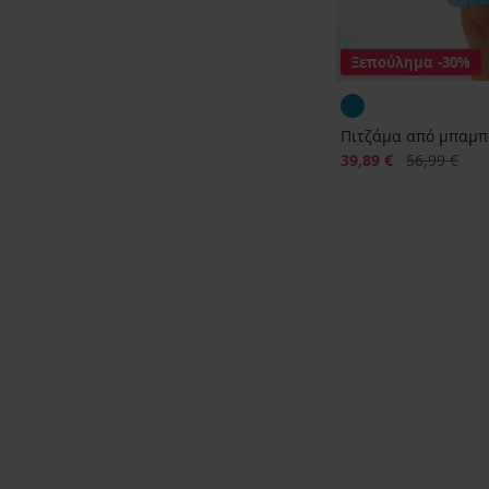
Ξεπούλημα
-30%
Πιτζάμα από μπαμπ
Έκπτωση
Αρχική τιμή
39,89 €
56,99 €