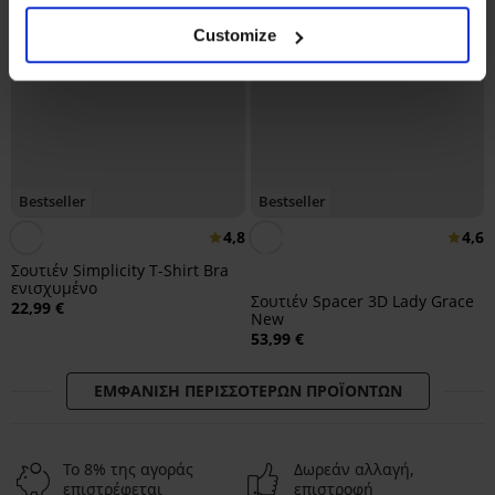
Customize
Bestseller
Bestseller
4,8
4,6
Σουτιέν Simplicity T-Shirt Bra
ενισχυμένο
Σουτιέν Spacer 3D Lady Grace
22,99 €
New
53,99 €
ΕΜΦΆΝΙΣΗ ΠΕΡΙΣΣΌΤΕΡΩΝ ΠΡΟΪΌΝΤΩΝ
Το 8% της αγοράς
Δωρεάν αλλαγή,
επιστρέφεται
επιστροφή