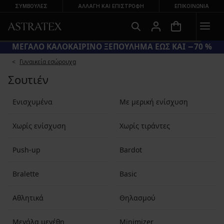
ΣΥΜΒΟΥΛΕΣ
ΑΛΛΑΓΉ ΚΑΙ ΕΠΙΣΤΡΟΦΉ
ΕΠΙΚΟΙΝΩΝΊΑ
ΜΕΓΑΛΟ ΚΑΛΟΚΑΙΡΙΝΟ ΞΕΠΟΥΛΗΜΑ ΕΩΣ ΚΑΙ −70 %
Γυναικεία εσώρουχα
Σουτιέν
Ενισχυμένα
Με μερική ενίσχυση
Χωρίς ενίσχυση
Χωρίς τιράντες
Push-up
Bardot
Bralette
Basic
Αθλητικά
Θηλασμού
Μεγάλα μεγέθη
Minimizer