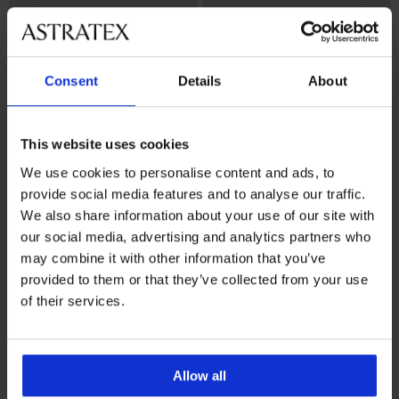
Consent
Details
About
This website uses cookies
We use cookies to personalise content and ads, to
Bestseller
provide social media features and to analyse our traffic.
4,7
4
We also share information about your use of our site with
our social media, advertising and analytics partners who
Σουτιέν Maia 4D λείανσης
Σουτιέν Spacer Flexicup Dotted
Mesh II
44,99 €
may combine it with other information that you’ve
40,99 €
provided to them or that they’ve collected from your use
of their services.
Allow all