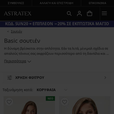
ΣΥΜΒΟΥΛΕΣ
ΑΛΛΑΓΉ ΚΑΙ ΕΠΙΣΤΡΟΦΉ
ΕΠΙΚΟΙΝΩΝΊΑ
ΚΩΔ. SUN20 = ΕΠΙΠΛΕΟΝ −20% ΣΕ ΕΚΠΤΩΤΙΚΑ ΜΑΓΙΟ
Σουτιέν
Basic σουτιέν
Η δύναμη βρίσκεται στην απλότητα. Εάν τα λιτά, μίνιμαλ σχέδια σε
απαλούς τόνους σας εκφράζουν περισσότερο από τη δαντέλα και τα
έντονα χρώματα, τότε ένα basic σουτιέν θα είναι ιδανικό για εσάς.
Περισσότερα
Είναι κατάλληλο τόσο για casual εμφανίσεις με ένα μπλουζάκι όσο
και για πιο επίσημες εμφανίσεις. Σε εμάς θα βρείτε basic σουτιέν με
λεία cups, σχέδια με ενίσχυση ή χωρίς ενίσχυση, ακόμα και
ΧΡΗΣΗ ΦΙΛΤΡΟΥ
πρακτικά σουτιέν θηλασμού για τις μανούλες, σε πολλά σχέδια και
μεγέθη. Επιλέξτε λοιπόν αυτό που ταιριάζει απόλυτα σε εσάς.
Ταξινόμηση κατά:
ΚΟΡΥΦΑΙΑ
ΝΕΟ