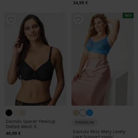
34,99 €
ΝΕΟ
Σουτιέν Spacer Flexicup
PREMIUM
Dotted Mesh II
Σουτιέν Miss Mary Lovely
40,99 €
Lace Support χωρίς