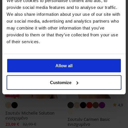
We use cookies to personalise content and ads, to
32,99 €
provide social media features and to analyse our traffic.
We also share information about your use of our site with
our social media, advertising and analytics partners who
may combine it with other information that you’ve
provided to them or that they’ve collected from your use
of their services.
Allow all
Customize
-30%
4,9
Σουτιέν Michelle Solution
ενισχυμένο
Σουτιέν Carmen Basic
Έκπτωση
Αρχική τιμή
23,09 €
32,99 €
ενισχυμένο