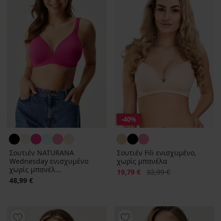
-40%
Σουτιέν NATURANA
Σουτιέν Fili ενισχυμένο,
Wednesday ενισχυμένο
χωρίς μπανέλα
χωρίς μπανέλ...
Έκπτωση
Αρχική τιμή
19,79 €
32,99 €
48,99 €