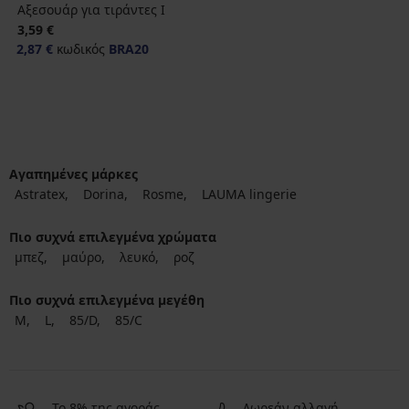
Αξεσουάρ για τιράντες Ι
3,59 €
2,87 €
κωδικός
BRA20
Αγαπημένες μάρκες
Astratex
Dorina
Rosme
LAUMA lingerie
Πιο συχνά επιλεγμένα χρώματα
μπεζ
μαύρο
λευκό
ροζ
Πιο συχνά επιλεγμένα μεγέθη
M
L
85/D
85/C
Το 8% της αγοράς
Δωρεάν αλλαγή,