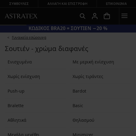
ΣΥΜΒΟΥΛΕΣ
ΑΛΛΑΓΉ ΚΑΙ ΕΠΙΣΤΡΟΦΉ
ΕΠΙΚΟΙΝΩΝΊΑ
ΚΩΔΙΚΟΣ BRA20 = ΣΟΥΤΙΕΝ −20 %
Γυναικεία εσώρουχα
Σουτιέν - χρώμα διαφανές
Ενισχυμένα
Με μερική ενίσχυση
Χωρίς ενίσχυση
Χωρίς τιράντες
Push-up
Bardot
Bralette
Basic
Αθλητικά
Θηλασμού
Μεγάλα μεγέθη
Minimizer