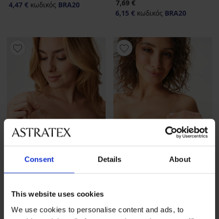
7,69 €
4,47 €
κωδικός
BRA20
6,15 €
κωδικός
BRA20
Consent
Details
About
-20 % BRA20
-20 % BRA20
This website uses cookies
Τιράντες σιλικόνης αόρατες
Τιράντες σιλικόνης αόρατες
We use cookies to personalise content and ads, to
10 mm
12 mm