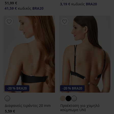
51,99 €
3,19 €
κωδικός
BRA20
41,59 €
κωδικός
BRA20
-20 % BRA20
-20 % BRA20
Διαφανείς τιράντες 20 mm
Προέκταση για χαμηλό
κούμπωμα UNI
5,59 €