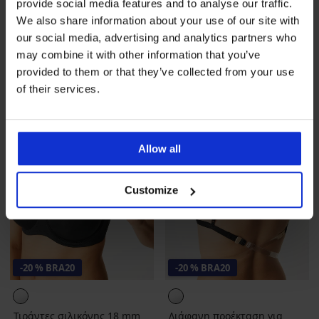
provide social media features and to analyse our traffic.
3,09 €
3,09 €
We also share information about your use of our site with
2,47 €
κωδικός
BRA20
2,47 €
κωδικός
BRA20
our social media, advertising and analytics partners who
may combine it with other information that you’ve
provided to them or that they’ve collected from your use
of their services.
Allow all
Customize
-20 % BRA20
-20 % BRA20
Τιράντες σιλικόνης 18 mm
Διάφανη προέκταση για