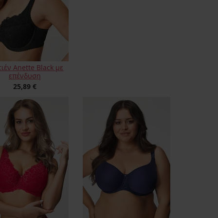
ιέν Anette Black με
επένδυση
25,89 €