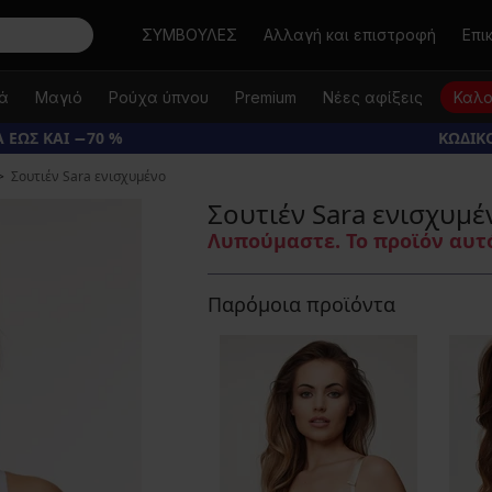
Αναζήτηση
ΣΥΜΒΟΥΛΕΣ
Αλλαγή και επιστροφή
Επι
κά
Μαγιό
Ρούχα ύπνου
Premium
Νέες αφίξεις
Καλο
 ΕΩΣ ΚΑΙ −70 %
ΚΩΔΙΚΟ
Σουτιέν Sara ενισχυμένο
Σουτιέν Sara ενισχυμέ
Λυπούμαστε. Το προϊόν αυτό
Παρόμοια προϊόντα