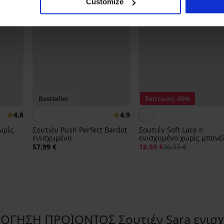
Customize
Bestseller
Έκπτωση -50%
4,8
4,9
ωρίς
Σουτιέν Push Perfect Bardot
Σουτιέν Soft Lace II
ενισχυμένο
ενισχυμένο χωρίς μπανέ
57,99 €
18,50 €
36,99 €
ΟΓΗΣΗ ΠΡΟΪΟΝΤΟΣ Σουτιέν Sara ενισ