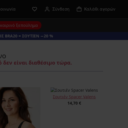
κοινωνία
Σύνδεση
Καλάθι αγορών
καιρινό ξεπούλημα
Σ BRA20 = ΣΟΥΤΙΕΝ −20 %
νο
 δεν είναι διαθέσιμο τώρα.
Σουτιέν Spacer Valens
14,70 €