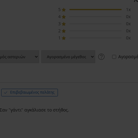
5
1x
4
0x
3
0x
2
0x
1
0x
Αγορασμέ
Επιβεβαιωμένος πελάτης
 Σαν "γάντι" αγκάλιασε το στήθος.