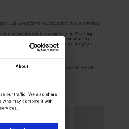
σες , με δυνατότητα κουμπώματος σε δύο επίπεδα
να απαλό πλαίσιο για το ντεκολτέ σας. Τα ελαφρώς
 ενώ μόνο το πάνω μέρος είναι διακοσμημένο με
 Ο κολακευτικός σχεδιασμός των cups σε σχήμα Τ
στήθος.
ολυαμίντ, 7, 6
1
a
About
bina, διεύθυνση: Oskara Kalpaka iela 38B, LV-3405
a, Latvia, e-mail: info@albina-l.lv
se our traffic. We also share
ers who may combine it with
 services.