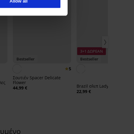
Allow all
3+1 ΔΩΡΕΑΝ
Bestseller
Bestseller
5
Σουτιέν Spacer Delicate
λες
Flower
Brazil σλιπ Lady Grace New
44,99 €
22,99 €
χυμένο