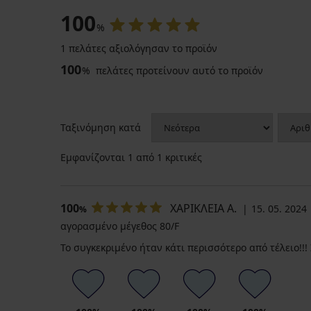
100
%
1 πελάτες αξιολόγησαν το προϊόν
100
%
πελάτες προτείνουν αυτό το προϊόν
Ξεπούλημα
-70%
4,3
Ταξινόμηση κατά
Προστατευτικές
λωρίδες
Εμφανίζονται
1
από 1 κριτικές
μηρών
Breathable
3,30
100
ΧΑΡΙΚΛΕΙΑ Α.
€
15. 05. 2024
%
10,99
αγορασμένο μέγεθος 80/F
€
Το συγκεκριμένο ήταν κάτι περισσότερο από τέλειο!!!