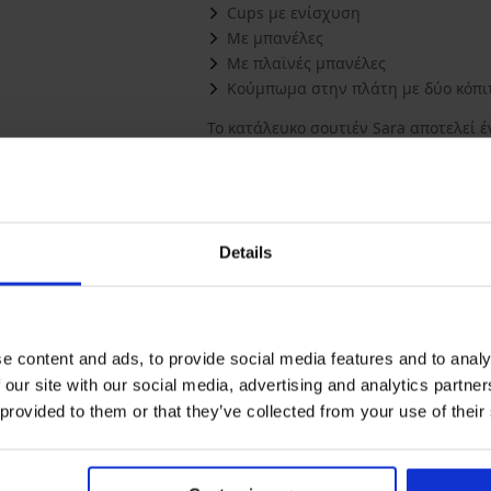
Cups με ενίσχυση
Με μπανέλες
Με πλαϊνές μπανέλες
Κούμπωμα στην πλάτη με δύο κόπιτ
Το κατάλευκο σουτιέν Sara αποτελεί έ
ενισχυμένα cups είναι απόλυτα λεία,
λεπτή δαντέλα με γεωμετρικό σχέδιο.
φροντίζει για ένα όμορφα στρογγυλό 
Υλικό
65% Π
Κωδικός προϊόντος
8085_
Μάρκα
Albin
Details
Κατασκευαστής
SIA Al
Liepāj
Περισσότερα
e content and ads, to provide social media features and to analy
Μπορεί να σας αρέσει
 our site with our social media, advertising and analytics partn
 provided to them or that they’ve collected from your use of their