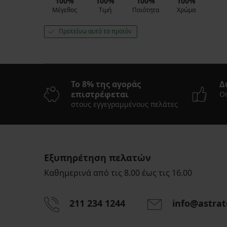
100%
100%
100%
100%
Μέγεθος
Τιμή
Ποιότητα
Χρώμα
Προτείνω αυτό το προϊόν
Το 8% της αγοράς
Δ
επιστρέφεται
On
στους εγγεγραμμένους πελάτες
Εξυπηρέτηση πελατών
Καθημερινά από τις 8.00 έως τις 16.00
211 234 1244
info@astrat