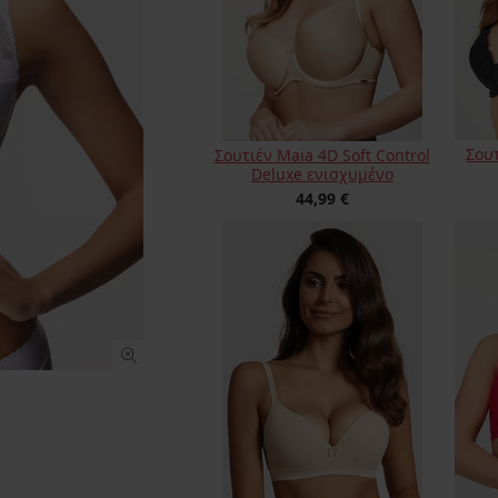
Σουτ
Σουτιέν Maia 4D Soft Control
Deluxe ενισχυμένο
44,99 €