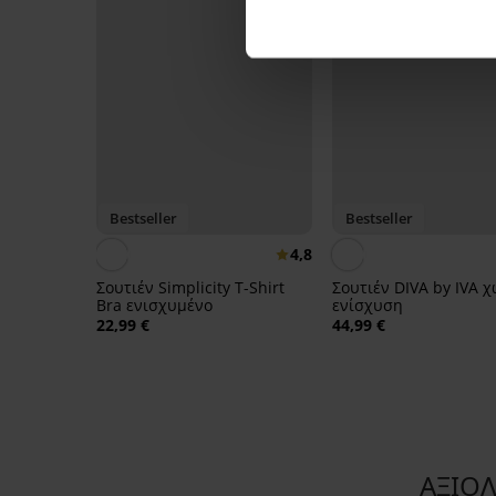
Bestseller
Bestseller
4,8
Σουτιέν Simplicity T-Shirt
Σουτιέν DIVA by IVA χ
Bra ενισχυμένο
ενίσχυση
22,99 €
44,99 €
ΑΞΙΟΛ