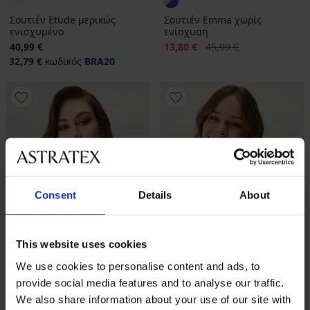
Σουτιέν Etude μερικώς
Σουτιέν Emma χωρίς
ενισχυμένο
ενίσχυση
Έκπτωση
Αρχική τιμή
40,99 €
13,80 €
45,99 €
32,79 €
κωδικός
BRA20
Consent
Details
About
This website uses cookies
We use cookies to personalise content and ads, to
provide social media features and to analyse our traffic.
Ξεπούλημα
-30%
Ξεπούλημα
-40%
We also share information about your use of our site with