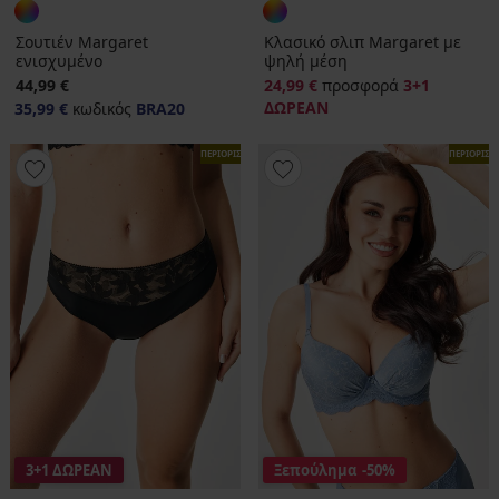
Σουτιέν Margaret
Κλασικό σλιπ Margaret με
ενισχυμένο
ψηλή μέση
44,99 €
24,99 €
προσφορά
3+1
ΔΩΡΕΑΝ
35,99 €
κωδικός
BRA20
ΠΕΡΙΟΡΙΣΜΕΝΑ
ΠΕΡΙΟΡΙΣ
3+1 ΔΩΡΕΑΝ
Ξεπούλημα
-50%