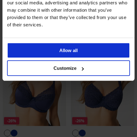
our social media, advertising and analytics partners who
Σουτιέν Celestia ενισχυμένο
Σουτιέν Comfort ΙΙ μερικώς
may combine it with other information that you’ve
ενισχυμένο
Έκπτωση
Αρχική τιμή
36,39 €
51,99 €
provided to them or that they’ve collected from your use
Έκπτωση
Αρχική τιμή
26,99 €
44,99 €
of their services.
Allow all
Customize
-26%
-26%