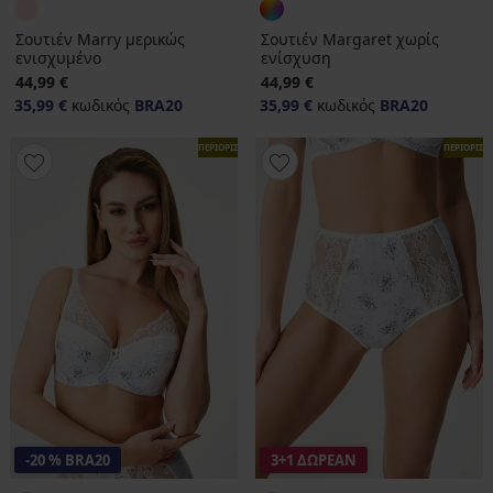
Σουτιέν Marry μερικώς
Σουτιέν Margaret χωρίς
ενισχυμένο
ενίσχυση
44,99 €
44,99 €
35,99 €
κωδικός
BRA20
35,99 €
κωδικός
BRA20
ΠΕΡΙΟΡΙΣΜΕΝΑ
ΠΕΡΙΟΡΙΣ
-20 % BRA20
3+1 ΔΩΡΕΑΝ