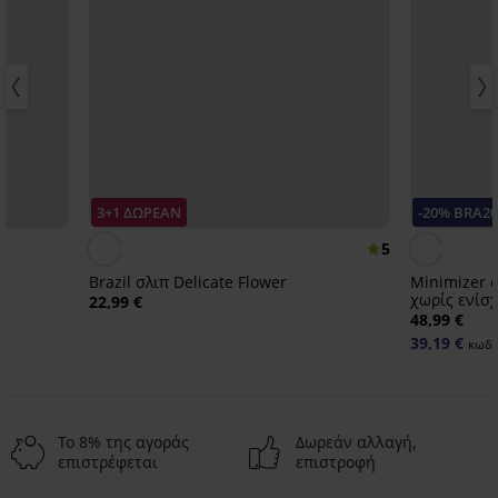
3+1 ΔΩΡΕΑΝ
-20% BRA2
5
Brazil σλιπ Delicate Flower
Minimizer σ
χωρίς ενίσ
22,99 €
48,99 €
39,19 €
κωδι
Το 8% της αγοράς
Δωρεάν αλλαγή,
επιστρέφεται
επιστροφή